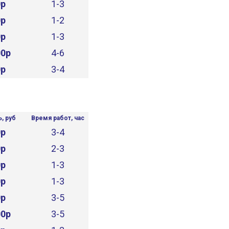
0р
1-3
0р
1-2
0р
1-3
00р
4-6
0р
3-4
, руб
Время работ, час
0р
3-4
0р
2-3
0р
1-3
0р
1-3
0р
3-5
00р
3-5