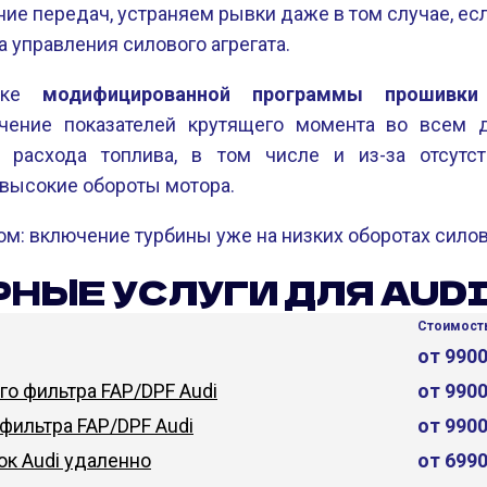
ие передач, устраняем рывки даже в том случае, ес
а управления силового агрегата.
овке
модифицированной программы прошивки
чение показателей крутящего момента во всем д
 расхода топлива, в том числе и из-за отсутст
высокие обороты мотора.
ом: включение турбины уже на низких оборотах силово
НЫЕ УСЛУГИ ДЛЯ AUD
Стоимость
от 990
о фильтра FAP/DPF Audi
от 990
фильтра FAP/DPF Audi
от 990
к Audi удаленно
от 699