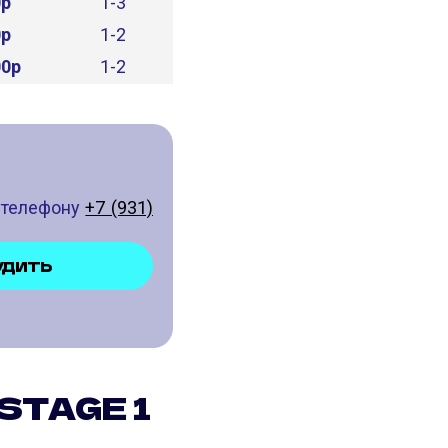
0р
1-3
0р
1-2
00р
1-2
о телефону
+7 (931)
УДИТЬ
STAGE 1