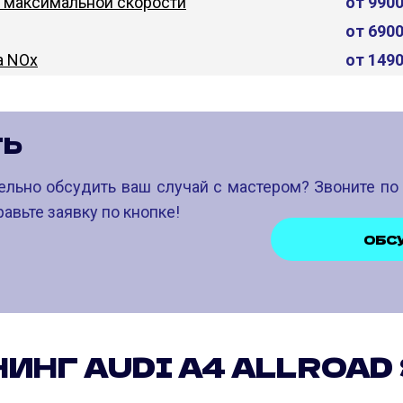
 максимальной скорости
от 990
от 690
а NOx
от 149
ТЬ
ельно обсудить ваш случай с мастером? Звоните п
авьте заявку по кнопке!
ОБС
ИНГ AUDI A4 ALLROAD 