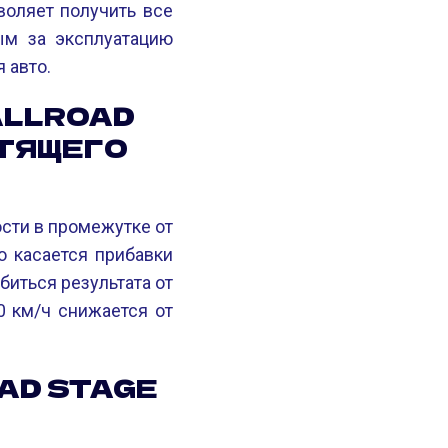
зволяет получить все
м за эксплуатацию
 авто.
ALLROAD
УТЯЩЕГО
ости в промежутке от
о касается прибавки
биться результата от
0 км/ч снижается от
OAD STAGE