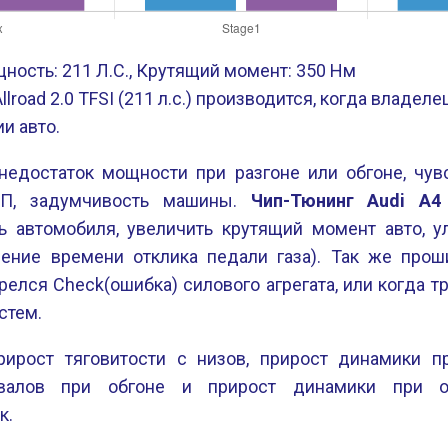
ность: 211 Л.С., Крутящий момент: 350 Нм
llroad 2.0 TFSI (211 л.с.) производится, когда владел
и авто.
недостаток мощности при разгоне или обгоне, чу
ПП, задумчивость машины.
Чип-Тюнинг Audi A4 
ь автомобиля, увеличить крутящий момент авто, у
ение времени отклика педали газа). Так же проши
релся Check(ошибка) силового агрегата, или когда 
стем.
рирост тяговитости с низов, прирост динамики пр
валов при обгоне и прирост динамики при о
к.