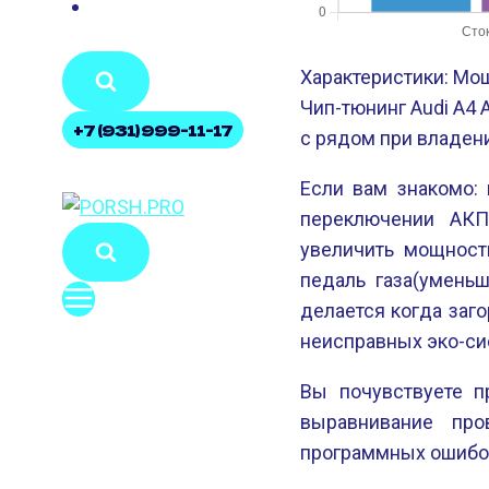
КОНТАКТЫ
Характеристики: Мощ
Чип-тюнинг Audi A4 A
+7 (931) 999-11-17
с рядом при владени
Если вам знакомо: 
переключении АК
увеличить мощност
педаль газа(уменьш
делается когда заго
неисправных эко-си
Вы почувствуете п
выравнивание про
программных ошибо