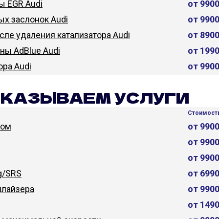
ы EGR Audi
от 990
х заслонок Audi
от 990
сле удаления катализатора Audi
от 890
ны AdBlue Audi
от 199
ора Audi
от 990
ОКАЗЫВАЕМ УСЛУГИ
Стоимость
дом
от 990
от 990
от 990
g/SRS
от 699
лайзера
от 990
от 149