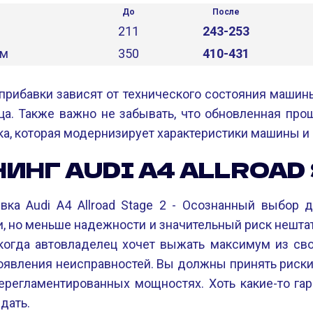
До
После
211
243-253
Нм
350
410-431
прибавки зависят от технического состояния маши
а. Также важно не забывать, что обновленная проши
вка, которая модернизирует характеристики машины и 
ИНГ AUDI A4 ALLROAD 
ка Audi A4 Allroad Stage 2 - Осознанный выбор для
 но меньше надежности и значительный риск нештат
когда автовладелец хочет выжать максимум из сво
явления неисправностей. Вы должны принять риск
ерегламентированных мощностях. Хоть какие-то га
дать.