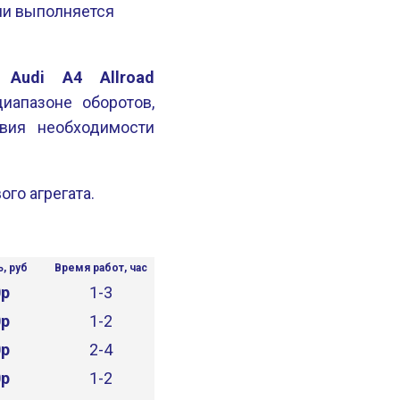
ли выполняется
 Audi A4 Allroad
иапазоне оборотов,
вия необходимости
го агрегата.
I
, руб
Время работ, час
0р
1-3
0р
1-2
0р
2-4
0р
1-2