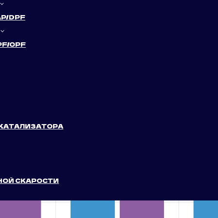
г
/
Audi
/ 2.0 TFSI
AP/DPF
PF/OPF
 КАТАЛИЗАТОРА
НОЙ СКАРОСТИ