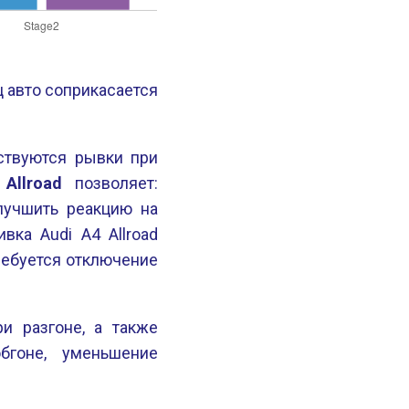
ец авто соприкасается
вствуются рывки при
Allroad
позволяет:
лучшить реакцию на
вка Audi A4 Allroad
требуется отключение
и разгоне, а также
бгоне, уменьшение