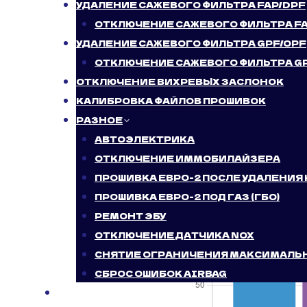
УДАЛЕНИЕ САЖЕВОГО ФИЛЬТРА FAP/DPF
Главная
/
Чип-Тюнин
ОТКЛЮЧЕНИЕ САЖЕВОГО ФИЛЬТРА F
УДАЛЕНИЕ САЖЕВОГО ФИЛЬТРА GPF/OPF
ОТКЛЮЧЕНИЕ САЖЕВОГО ФИЛЬТРА G
ОТКЛЮЧЕНИЕ ВИХРЕВЫХ ЗАСЛОНОК
КАЛИБРОВКА ФАЙЛОВ ПРОШИВОК
РАЗНОЕ
АВТОЭЛЕКТРИКА
ОТКЛЮЧЕНИЕ ИММОБИЛАЙЗЕРА
ПРОШИВКА ЕВРО-2 ПОСЛЕ УДАЛЕНИЯ
ПРОШИВКА ЕВРО-2 ПОД ГАЗ (ГБО)
РЕМОНТ ЭБУ
ОТКЛЮЧЕНИЕ ДАТЧИКА NOX
СНЯТИЕ ОГРАНИЧЕНИЯ МАКСИМАЛЬ
СБРОС ОШИБОК AIRBAG
БЛОГ