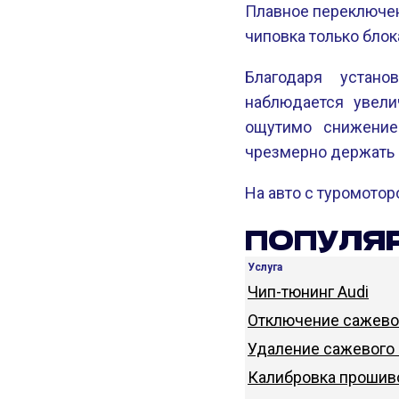
Плавное переключен
чиповка только блок
Благодаря устан
наблюдается увели
ощутимо снижение
чрезмерно держать 
На авто с туромотор
ПОПУЛЯР
Услуга
Чип-тюнинг Audi
Отключение сажевог
Удаление сажевого 
Калибровка прошиво