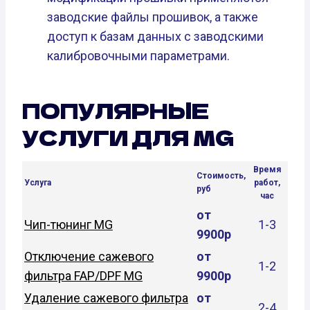
заводские файлы прошивок, а также
доступ к базам данных с заводскими
калибровочными параметрами.
ПОПУЛЯРНЫЕ
УСЛУГИ ДЛЯ MG
Время
Стоимость,
Услуга
работ,
руб
час
от
Чип-тюнинг MG
1-3
9900р
Отключение сажевого
от
1-2
фильтра FAP/DPF MG
9900р
Удаление сажевого фильтра
от
2-4