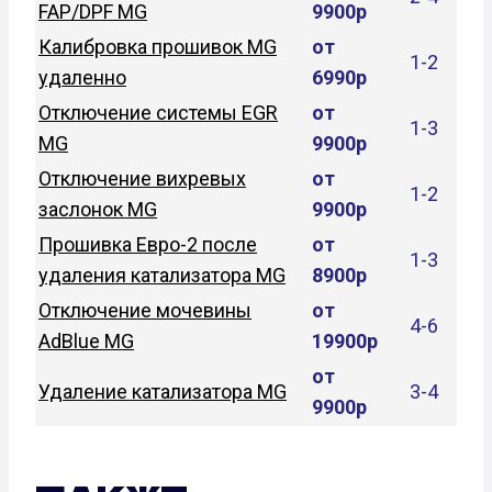
FAP/DPF MG
9900р
Калибровка прошивок MG
от
1-2
удаленно
6990р
Отключение системы EGR
от
1-3
MG
9900р
Отключение вихревых
от
1-2
заслонок MG
9900р
Прошивка Евро-2 после
от
1-3
удаления катализатора MG
8900р
Отключение мочевины
от
4-6
AdBlue MG
19900р
от
Удаление катализатора MG
3-4
9900р