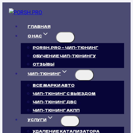
Перейти
к
содержимому
ГЛАВНАЯ
О НАС
PORSH.PRO — ЧИП-ТЮНИНГ
ОБУЧЕНИЕ ЧИП-ТЮНИНГУ
ОТЗЫВЫ
ЧИП-ТЮНИНГ
ВСЕ МАРКИ АВТО
ЧИП-ТЮНИНГ С ВЫЕЗДОМ
ЧИП-ТЮНИНГ ДВС
ЧИП-ТЮНИНГ АКПП
УСЛУГИ
УДАЛЕНИЕ КАТАЛИЗАТОРА