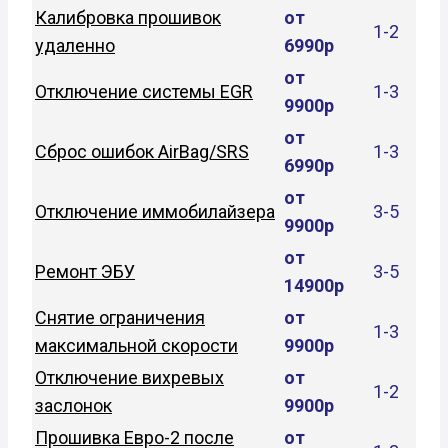
Калибровка прошивок
от
1-2
удаленно
6990р
от
Отключение системы EGR
1-3
9900р
от
Сброс ошибок AirBag/SRS
1-3
6990р
от
Отключение иммобилайзера
3-5
9900р
от
Ремонт ЭБУ
3-5
14900р
Снятие ограничения
от
1-3
максимальной скорости
9900р
Отключение вихревых
от
1-2
заслонок
9900р
Прошивка Евро-2 после
от