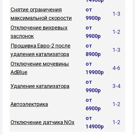
Снятие ограничения
от
1-3
максимальной скорости
9900р
Отключение вихревых
от
1-2
заслонок
9900р
Прошивка Евро-2 после
от
1-3
удаления катализатора
8900р
Отключение мочевины
от
4-6
AdBlue
19900р
от
Удаление катализатора
3-4
9900р
от
Автоэлектрика
1-2
6900р
от
Отключение датчика NOx
1-2
14900р