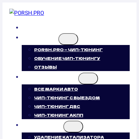
Перейти
к
содержимому
ГЛАВНАЯ
О НАС
PORSH.PRO — ЧИП-ТЮНИНГ
ОБУЧЕНИЕ ЧИП-ТЮНИНГУ
ОТЗЫВЫ
ЧИП-ТЮНИНГ
ВСЕ МАРКИ АВТО
ЧИП-ТЮНИНГ С ВЫЕЗДОМ
ЧИП-ТЮНИНГ ДВС
ЧИП-ТЮНИНГ АКПП
УСЛУГИ
УДАЛЕНИЕ КАТАЛИЗАТОРА