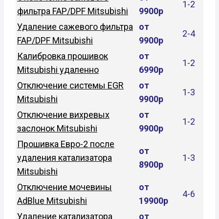
1-2
фильтра FAP/DPF Mitsubishi
9900р
Удаление сажевого фильтра
от
2-4
FAP/DPF Mitsubishi
9900р
Калибровка прошивок
от
1-2
Mitsubishi удаленно
6990р
Отключение системы EGR
от
1-3
Mitsubishi
9900р
Отключение вихревых
от
1-2
заслонок Mitsubishi
9900р
Прошивка Евро-2 после
от
удаления катализатора
1-3
8900р
Mitsubishi
Отключение мочевины
от
4-6
AdBlue Mitsubishi
19900р
Удаление катализатора
от