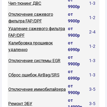
Чип-тюнинг ДВС
1-3
9900р
Отключение сажевого
от
1-2
фильтра FAP/DPF
9900р
Удаление сажевого фильтра
от
2-4
FAP/DPF
9900р
Калибровка прошивок
от
1-2
удаленно
6990р
от
Отключение системы EGR
1-3
9900р
от
Сброс ошибок AirBag/SRS
1-3
6990р
от
Отключение иммобилайзера
3-5
9900р
от
Ремонт ЭБУ
3-5
14900р