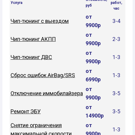
Услуга
работ,
руб
час
от
Чип-тюнинг с выездом
3-4
9900р
от
Чип-тюнинг АКПП
2-3
9900р
от
Чип-тюнинг ДВС
1-3
9900р
от
Сброс ошибок AirBag/SRS
1-3
6990р
от
Отключение иммобилайзера
3-5
9900р
от
Ремонт ЭБУ
3-5
14900р
Снятие ограничения
от
1-3
максимальной скорости
9900р