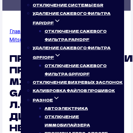
ОТКЛЮЧЕНИЕ СИСТЕМЫ EGR
УДАЛЕНИЕ САЖЕВОГО ФИЛЬТРА
FAP/DPF
Главная
/
Калибровка файлов прошивок
/
ОТКЛЮЧЕНИЕ САЖЕВОГО
Mitsubishi
/
Galant
/ 3.8
ФИЛЬТРА FAP/DPF
УДАЛЕНИЕ САЖЕВОГО ФИЛЬТРА
ПРОГРАММИРОВАНИ
GPF/OPF
ОТКЛЮЧЕНИЕ САЖЕВОГО
ПРОШИВОК
ФИЛЬТРА GPF/OPF
MITSUBISHI
ОТКЛЮЧЕНИЕ ВИХРЕВЫХ ЗАСЛОНОК
GALANT 3.8 (230
КАЛИБРОВКА ФАЙЛОВ ПРОШИВОК
РАЗНОЕ
Л.С.)
АВТОЭЛЕКТРИКА
ДИСТАНЦИОННО:
ОТКЛЮЧЕНИЕ
НЕСОМНЕННЫЙ
ИММОБИЛАЙЗЕРА