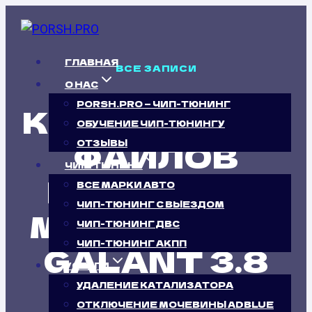
Перейти
к
содержимому
ГЛАВНАЯ
ВСЕ ЗАПИСИ
О НАС
PORSH.PRO — ЧИП-ТЮНИНГ
КАЛИБРОВКА
ОБУЧЕНИЕ ЧИП-ТЮНИНГУ
ФАЙЛОВ
ОТЗЫВЫ
ЧИП-ТЮНИНГ
ПРОШИВОК
ВСЕ МАРКИ АВТО
ЧИП-ТЮНИНГ С ВЫЕЗДОМ
MITSUBISHI
ЧИП-ТЮНИНГ ДВС
ЧИП-ТЮНИНГ АКПП
GALANT 3.8
УСЛУГИ
(230 Л.С.)
УДАЛЕНИЕ КАТАЛИЗАТОРА
ОТКЛЮЧЕНИЕ МОЧЕВИНЫ ADBLUE