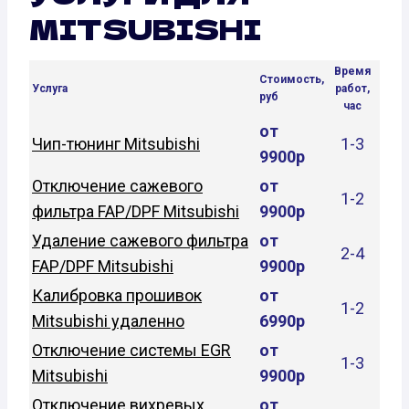
MITSUBISHI
Время
Стоимость,
Услуга
работ,
руб
час
от
Чип-тюнинг Mitsubishi
1-3
9900р
Отключение сажевого
от
1-2
фильтра FAP/DPF Mitsubishi
9900р
Удаление сажевого фильтра
от
2-4
FAP/DPF Mitsubishi
9900р
Калибровка прошивок
от
1-2
Mitsubishi удаленно
6990р
Отключение системы EGR
от
1-3
Mitsubishi
9900р
Отключение вихревых
от