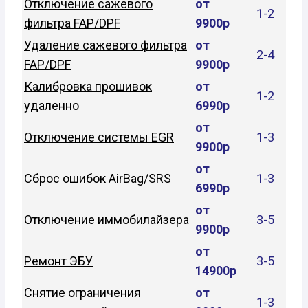
Отключение сажевого
от
1-2
фильтра FAP/DPF
9900р
Удаление сажевого фильтра
от
2-4
FAP/DPF
9900р
Калибровка прошивок
от
1-2
удаленно
6990р
от
Отключение системы EGR
1-3
9900р
от
Сброс ошибок AirBag/SRS
1-3
6990р
от
Отключение иммобилайзера
3-5
9900р
от
Ремонт ЭБУ
3-5
14900р
Снятие ограничения
от
1-3