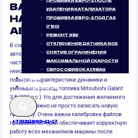
ПРОШИВКА ЕВРО-2 ПОСЛЕ
ВАРИАНТ ОТ
УДАЛЕНИЯ КАТАЛИЗАТОРА
НАШЕГО
ПРОШИВКА ЕВРО-2 ПОД ГАЗ
(ГБО)
АВТОСЕРВИСА
РЕМОНТ ЭБУ
ОТКЛЮЧЕНИЕ ДАТЧИКА NOX
В современном мире чип-тюнинг
СНЯТИЕ ОГРАНИЧЕНИЯ
автомобилей является неотъемлемой
МАКСИМАЛЬНОЙ СКАРОСТИ
частью тюнинга авто. Он позволяет раскрыть
СБРОС ОШИБОК AIRBAG
неиспользованный потенциал мотора,
БЛОГ
повысить характеристики динамики и
КОНТАКТЫ
уменьшить расход топлива Mitsubishi Galant
3.8 (230 л.с.). Но для достижения желаемого
эффекта важно не просто записать новую
прошивку. Очень важна калибровка файлов
+7 (931) 999-11-17
прошивки, которая обеспечивает корректную
работу всех механизмов машины после