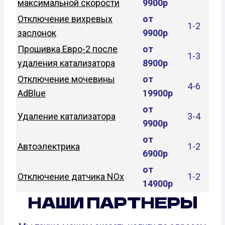
максимальной скорости
9900р
Отключение вихревых
от
1-2
заслонок
9900р
Прошивка Евро-2 после
от
1-3
удаления катализатора
8900р
Отключение мочевины
от
4-6
AdBlue
19900р
от
Удаление катализатора
3-4
9900р
от
Автоэлектрика
1-2
6900р
от
Отключение датчика NOx
1-2
14900р
НАШИ ПАРТНЕРЫ