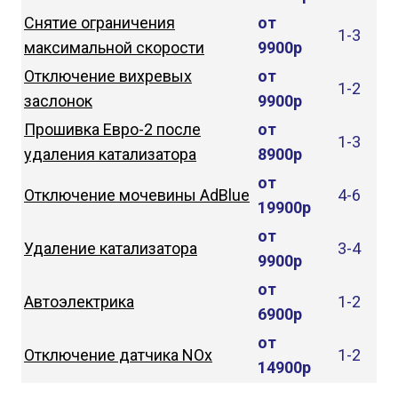
Снятие ограничения
от
1-3
максимальной скорости
9900р
Отключение вихревых
от
1-2
заслонок
9900р
Прошивка Евро-2 после
от
1-3
удаления катализатора
8900р
от
Отключение мочевины AdBlue
4-6
19900р
от
Удаление катализатора
3-4
9900р
от
Автоэлектрика
1-2
6900р
от
Отключение датчика NOx
1-2
14900р