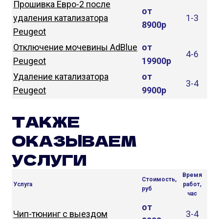
Прошивка Евро-2 после
от
удаления катализатора
1-3
8900р
Peugeot
Отключение мочевины AdBlue
от
4-6
Peugeot
19900р
Удаление катализатора
от
3-4
Peugeot
9900р
ТАКЖЕ
ОКАЗЫВАЕМ
УСЛУГИ
Время
Стоимость,
Услуга
работ,
руб
час
от
Чип-тюнинг с выездом
3-4