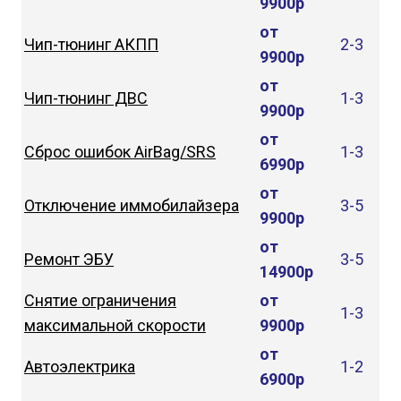
9900р
от
Чип-тюнинг АКПП
2-3
9900р
от
Чип-тюнинг ДВС
1-3
9900р
от
Сброс ошибок AirBag/SRS
1-3
6990р
от
Отключение иммобилайзера
3-5
9900р
от
Ремонт ЭБУ
3-5
14900р
Снятие ограничения
от
1-3
максимальной скорости
9900р
от
Автоэлектрика
1-2
6900р