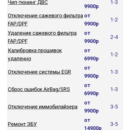
Чип-тюнинг ДВС
1-3
9900р
Отключение сажевого фильтра
от
1-2
FAP/DPF
9900р
Удаление сажевого фильтра
от
2-4
FAP/DPF
9900р
Калибровка прошивок
от
1-2
удаленно
6990р
от
Отключение системы EGR
1-3
9900р
от
Сброс ошибок AirBag/SRS
1-3
6990р
от
Отключение иммобилайзера
3-5
9900р
от
Ремонт ЭБУ
3-5
14900р