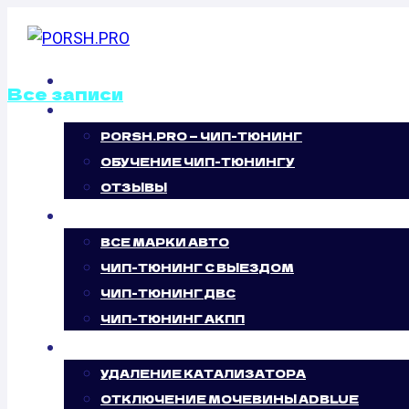
Перейти
к
содержимому
ГЛАВНАЯ
Все записи
О НАС
PORSH.PRO — ЧИП-ТЮНИНГ
КАЛИБРОВКА Ф
ОБУЧЕНИЕ ЧИП-ТЮНИНГУ
ПРОШИВОК PEUG
ОТЗЫВЫ
ЧИП-ТЮНИНГ
HDI (90 Л.С.)
ВСЕ МАРКИ АВТО
ЧИП-ТЮНИНГ С ВЫЕЗДОМ
ЧИП-ТЮНИНГ ДВС
ЧИП-ТЮНИНГ АКПП
УСЛУГИ
УДАЛЕНИЕ КАТАЛИЗАТОРА
ОТКЛЮЧЕНИЕ МОЧЕВИНЫ ADBLUE