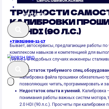
СБРОС ОШИБОК AIRBAG
БЛОГ
ТРУДНОСТИ САМОС
КОНТАКТЫ
КАЛИБРОВКИ ПРОШИ
2.0 HDI (90 Л.С.)
+7 (931) 999-11-17
Бывает, автосервисы, предлагающие работы по
комплексом навыков и компетенцией для выполн
(90 л.с.). В подобных случаях инженеры сталки
Недостаток требуемого спец.оборудован
Калибровка файла прошивки обязательно т
позволяющих читать, программировать и за
Недостаток опыта и умений.
Калибровка —
понимания работы важных систем мотора, т
2.0 HDI (90 л.с.). Просчеты при калибровк