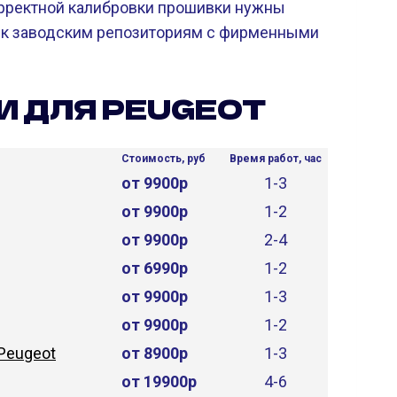
рректной калибровки прошивки нужны
ск к заводским репозиториям с фирменными
И ДЛЯ PEUGEOT
Стоимость, руб
Время работ, час
от 9900р
1-3
от 9900р
1-2
от 9900р
2-4
от 6990р
1-2
от 9900р
1-3
от 9900р
1-2
Peugeot
от 8900р
1-3
от 19900р
4-6