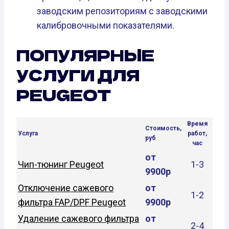
заводским репозиториям с заводскими
калибровочными показателями.
ПОПУЛЯРНЫЕ
УСЛУГИ ДЛЯ
PEUGEOT
Время
Стоимость,
Услуга
работ,
руб
час
от
Чип-тюнинг Peugeot
1-3
9900р
Отключение сажевого
от
1-2
фильтра FAP/DPF Peugeot
9900р
Удаление сажевого фильтра
от
2-4