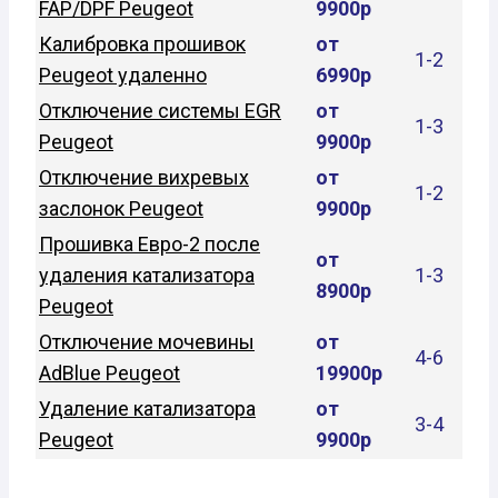
FAP/DPF Peugeot
9900р
Калибровка прошивок
от
1-2
Peugeot удаленно
6990р
Отключение системы EGR
от
1-3
Peugeot
9900р
Отключение вихревых
от
1-2
заслонок Peugeot
9900р
Прошивка Евро-2 после
от
удаления катализатора
1-3
8900р
Peugeot
Отключение мочевины
от
4-6
AdBlue Peugeot
19900р
Удаление катализатора
от
3-4
Peugeot
9900р