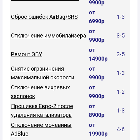
9900р
от
Сброс ошибок AirBag/SRS
1-3
6990р
от
Отключение иммобилайзера
3-5
9900р
от
Ремонт ЭБУ
3-5
14900р
Снятие ограничения
от
1-3
максимальной скорости
9900р
Отключение вихревых
от
1-2
заслонок
9900р
Прошивка Евро-2 после
от
1-3
удаления катализатора
8900р
Отключение мочевины
от
4-6
AdBlue
19900р