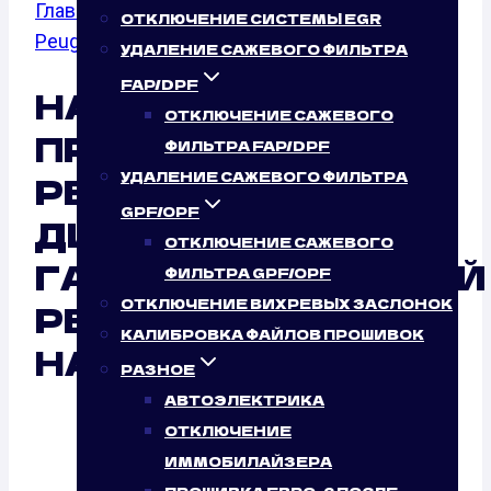
Главная
/
Калибровка файлов прошивок
/
ОТКЛЮЧЕНИЕ СИСТЕМЫ EGR
Peugeot
/
807
УДАЛЕНИЕ САЖЕВОГО ФИЛЬТРА
FAP/DPF
НАСТРОЙКА
ОТКЛЮЧЕНИЕ САЖЕВОГО
ПРОШИВОК ЭБУ
ФИЛЬТРА FAP/DPF
PEUGEOT 807
УДАЛЕНИЕ САЖЕВОГО ФИЛЬТРА
GPF/OPF
ДИСТАНЦИОННО:
ОТКЛЮЧЕНИЕ САЖЕВОГО
ГАРАНТИРОВАННЫЙ
ФИЛЬТРА GPF/OPF
ОТКЛЮЧЕНИЕ ВИХРЕВЫХ ЗАСЛОНОК
РЕЗУЛЬТАТ ОТ
КАЛИБРОВКА ФАЙЛОВ ПРОШИВОК
НАШЕГО СЕРВИСА
РАЗНОЕ
АВТОЭЛЕКТРИКА
ОТКЛЮЧЕНИЕ
ИММОБИЛАЙЗЕРА
Калибровка файлов прошивок Peugeot