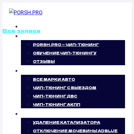
Перейти
к
содержимому
ГЛАВНАЯ
Все записи
О НАС
PORSH.PRO — ЧИП-ТЮНИНГ
КАЛИБРОВКА
ОБУЧЕНИЕ ЧИП-ТЮНИНГУ
ФАЙЛОВ
ОТЗЫВЫ
ЧИП-ТЮНИНГ
ПРОШИВОК
ВСЕ МАРКИ АВТО
ЧИП-ТЮНИНГ С ВЫЕЗДОМ
PEUGEOT 807
ЧИП-ТЮНИНГ ДВС
ЧИП-ТЮНИНГ АКПП
УСЛУГИ
УДАЛЕНИЕ КАТАЛИЗАТОРА
ОТКЛЮЧЕНИЕ МОЧЕВИНЫ ADBLUE