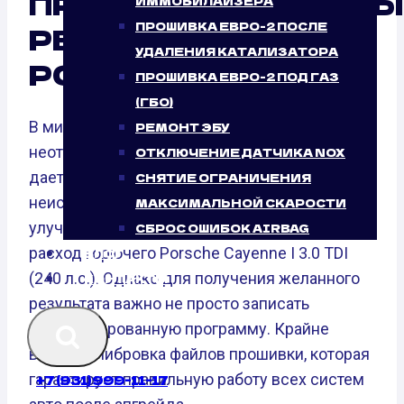
ПРОФЕССИОНАЛЬНЫ
ИММОБИЛАЙЗЕРА
ПРОШИВКА ЕВРО-2 ПОСЛЕ
РЕЗУЛЬТАТ ОТ
УДАЛЕНИЯ КАТАЛИЗАТОРА
PORSH.PRO
ПРОШИВКА ЕВРО-2 ПОД ГАЗ
(ГБО)
В мире чип-тюнинг автомобилей стал
РЕМОНТ ЭБУ
неотъемлемой частью улучшения авто. Он
ОТКЛЮЧЕНИЕ ДАТЧИКА NOX
дает возможность раскрыть
СНЯТИЕ ОГРАНИЧЕНИЯ
неиспользованный потенциал мотора,
МАКСИМАЛЬНОЙ СКАРОСТИ
улучшить характеристики динамики и снизить
СБРОС ОШИБОК AIRBAG
расход горючего Porsche Cayenne I 3.0 TDI
БЛОГ
(240 л.с.). Однако для получения желанного
КОНТАКТЫ
результата важно не просто записать
модифицированную программу. Крайне
важна калибровка файлов прошивки, которая
гарантирует правильную работу всех систем
+7 (931) 999-11-17