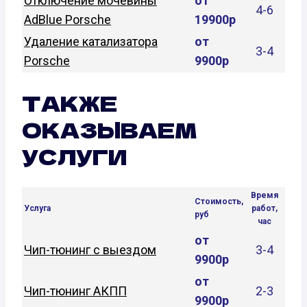
Отключение мочевины
от
4-6
AdBlue Porsche
19900р
Удаление катализатора
от
3-4
Porsche
9900р
ТАКЖЕ
ОКАЗЫВАЕМ
УСЛУГИ
Время
Стоимость,
Услуга
работ,
руб
час
от
Чип-тюнинг с выездом
3-4
9900р
от
Чип-тюнинг АКПП
2-3
9900р