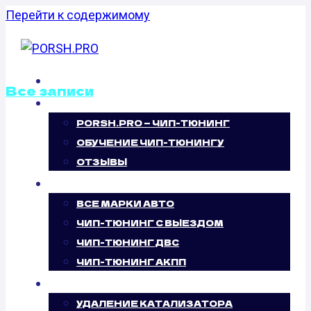
Перейти к содержимому
ГЛАВНАЯ
Все записи
О НАС
PORSH.PRO — ЧИП-ТЮНИНГ
КАЛИБРОВКА
ОБУЧЕНИЕ ЧИП-ТЮНИНГУ
ФАЙЛОВ
ОТЗЫВЫ
ЧИП-ТЮНИНГ
ПРОШИВОК
ВСЕ МАРКИ АВТО
ЧИП-ТЮНИНГ С ВЫЕЗДОМ
PORSCHE
ЧИП-ТЮНИНГ ДВС
ЧИП-ТЮНИНГ АКПП
CAYENNE I 3.0
УСЛУГИ
УДАЛЕНИЕ КАТАЛИЗАТОРА