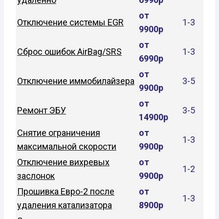
от
Отключение системы EGR
1-3
9900р
от
Сброс ошибок AirBag/SRS
1-3
6990р
от
Отключение иммобилайзера
3-5
9900р
от
Ремонт ЭБУ
3-5
14900р
Снятие ограничения
от
1-3
максимальной скорости
9900р
Отключение вихревых
от
1-2
заслонок
9900р
Прошивка Евро-2 после
от
1-3
удаления катализатора
8900р