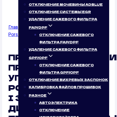
TDI (240 Л.С.)
ОТКЛЮЧЕНИЕ МОЧЕВИНЫ ADBLUE
ОТКЛЮЧЕНИЕ СИСТЕМЫ EGR
УДАЛЕНИЕ САЖЕВОГО ФИЛЬТРА
Главная
/
Калибровка файлов прошивок
/
FAP/DPF
Porsche
/
Cayenne I
/ 3.0 TDI
ОТКЛЮЧЕНИЕ САЖЕВОГО
ФИЛЬТРА FAP/DPF
УДАЛЕНИЕ САЖЕВОГО ФИЛЬТРА
ПРОГРАММИРОВАНИ
GPF/OPF
ПРОШИВОК БЛОКА
ОТКЛЮЧЕНИЕ САЖЕВОГО
ФИЛЬТРА GPF/OPF
УПРАВЛЕНИЯ
ОТКЛЮЧЕНИЕ ВИХРЕВЫХ ЗАСЛОНОК
PORSCHE CAYENNE
КАЛИБРОВКА ФАЙЛОВ ПРОШИВОК
I 3.0 TDI (240 Л.С.)
РАЗНОЕ
АВТОЭЛЕКТРИКА
ДИСТАНЦИОННО:
ОТКЛЮЧЕНИЕ