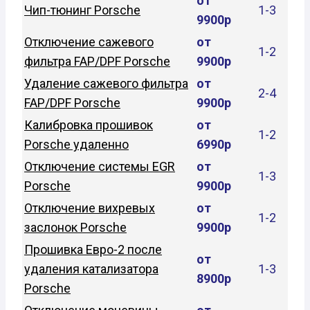
от
Чип-тюнинг Porsche
1-3
9900р
Отключение сажевого
от
1-2
фильтра FAP/DPF Porsche
9900р
Удаление сажевого фильтра
от
2-4
FAP/DPF Porsche
9900р
Калибровка прошивок
от
1-2
Porsche удаленно
6990р
Отключение системы EGR
от
1-3
Porsche
9900р
Отключение вихревых
от
1-2
заслонок Porsche
9900р
Прошивка Евро-2 после
от
удаления катализатора
1-3
8900р
Porsche