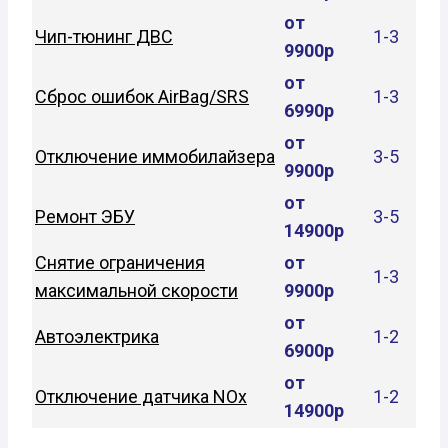
от
Чип-тюнинг ДВС
1-3
9900р
от
Сброс ошибок AirBag/SRS
1-3
6990р
от
Отключение иммобилайзера
3-5
9900р
от
Ремонт ЭБУ
3-5
14900р
Снятие ограничения
от
1-3
максимальной скорости
9900р
от
Автоэлектрика
1-2
6900р
от
Отключение датчика NOx
1-2
14900р