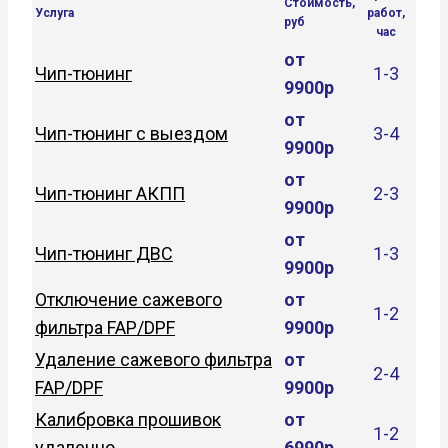
Стоимость,
Услуга
работ,
руб
час
от
Чип-тюнинг
1-3
9900р
от
Чип-тюнинг с выездом
3-4
9900р
от
Чип-тюнинг АКПП
2-3
9900р
от
Чип-тюнинг ДВС
1-3
9900р
Отключение сажевого
от
1-2
фильтра FAP/DPF
9900р
Удаление сажевого фильтра
от
2-4
FAP/DPF
9900р
Калибровка прошивок
от
1-2
удаленно
6990р