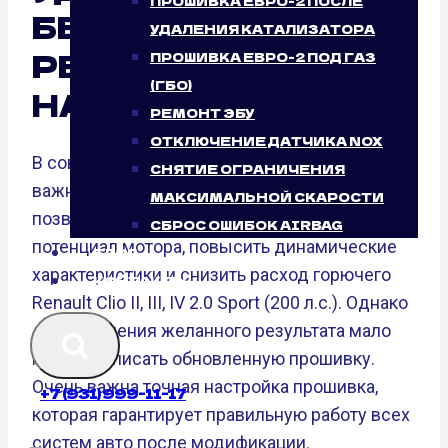
ПРОШИВКА ЕВРО-2 ПОСЛЕ
БЕЗУСЛОВНЫЙ
УДАЛЕНИЯ КАТАЛИЗАТОРА
РЕЗУЛЬТАТ ОТ
ПРОШИВКА ЕВРО-2 ПОД ГАЗ
(ГБО)
НАШЕГО СЕРВИСА
РЕМОНТ ЭБУ
ОТКЛЮЧЕНИЕ ДАТЧИКА NOX
В современном мире чип-тюнинг стал
СНЯТИЕ ОГРАНИЧЕНИЯ
важной частью улучшения автомобилей. Он
МАКСИМАЛЬНОЙ СКАРОСТИ
позволяет раскрыть неиспользованный
СБРОС ОШИБОК AIRBAG
потенциал мотора, повысить динамические
БЛОГ
характеристики и снизить расход горючего
КОНТАКТЫ
Renault Clio II, III, IV 2.0 Sport (200 л.с.). Однако
для получения желанного результата мало
просто записать обновленную прошивку.
Очень важна точная настройка прошивка,
+7 (931) 999-11-17
которая гарантирует правильную работу всех
систем авто после модификации.