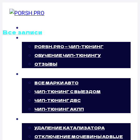
Перейти
к
содержимому
ГЛАВНАЯ
Все записи
О НАС
PORSH.PRO — ЧИП-ТЮНИНГ
КАЛИБРОВКА
ОБУЧЕНИЕ ЧИП-ТЮНИНГУ
ФАЙЛОВ
ОТЗЫВЫ
ЧИП-ТЮНИНГ
ПРОШИВОК
ВСЕ МАРКИ АВТО
ЧИП-ТЮНИНГ С ВЫЕЗДОМ
RENAULT CLIO
ЧИП-ТЮНИНГ ДВС
ЧИП-ТЮНИНГ АКПП
II, III, IV 2.0
УСЛУГИ
SPORT (200
УДАЛЕНИЕ КАТАЛИЗАТОРА
ОТКЛЮЧЕНИЕ МОЧЕВИНЫ ADBLUE