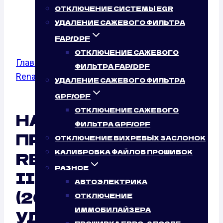
Л.С.)
ОТКЛЮЧЕНИЕ СИСТЕМЫ EGR
УДАЛЕНИЕ САЖЕВОГО ФИЛЬТРА
FAP/DPF
ОТКЛЮЧЕНИЕ САЖЕВОГО
Главная
/
Калибровка файлов прошивок
/
ФИЛЬТРА FAP/DPF
Renault
/
Clio II,
/ 2.0 Sport
УДАЛЕНИЕ САЖЕВОГО ФИЛЬТРА
GPF/OPF
ОТКЛЮЧЕНИЕ САЖЕВОГО
НАСТРОЙКА
ФИЛЬТРА GPF/OPF
ПРОШИВОК ЭБУ
ОТКЛЮЧЕНИЕ ВИХРЕВЫХ ЗАСЛОНОК
RENAULT CLIO II,
КАЛИБРОВКА ФАЙЛОВ ПРОШИВОК
РАЗНОЕ
III, IV 2.0 SPORT
АВТОЭЛЕКТРИКА
(200 Л.С.)
ОТКЛЮЧЕНИЕ
ИММОБИЛАЙЗЕРА
УДАЛЕННО: