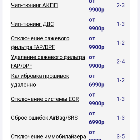
от
Чип-тюнинг АКПП
2-3
9900р
от
Чип-тюнинг ДВС
1-3
9900р
Отключение сажевого
от
1-2
фильтра FAP/DPF
9900р
Удаление сажевого фильтра
от
2-4
FAP/DPF
9900р
Калибровка прошивок
от
1-2
удаленно
6990р
от
Отключение системы EGR
1-3
9900р
от
Сброс ошибок AirBag/SRS
1-3
6990р
от
Отключение иммобилайзера
3-5