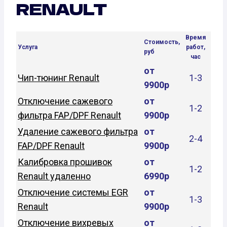
RENAULT
Время
Стоимость,
Услуга
работ,
руб
час
от
Чип-тюнинг Renault
1-3
9900р
Отключение сажевого
от
1-2
фильтра FAP/DPF Renault
9900р
Удаление сажевого фильтра
от
2-4
FAP/DPF Renault
9900р
Калибровка прошивок
от
1-2
Renault удаленно
6990р
Отключение системы EGR
от
1-3
Renault
9900р
Отключение вихревых
от