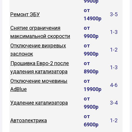
9900р
от
Ремонт ЭБУ
3-5
14900р
Снятие ограничения
от
1-3
максимальной скорости
9900р
Отключение вихревых
от
1-2
заслонок
9900р
Прошивка Евро-2 после
от
1-3
удаления катализатора
8900р
Отключение мочевины
от
4-6
AdBlue
19900р
от
Удаление катализатора
3-4
9900р
от
Автоэлектрика
1-2
6900р