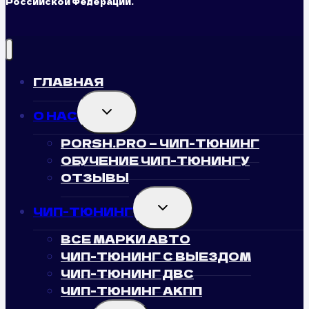
Российской Федерации.
ГЛАВНАЯ
TOGGLE
О НАС
CHILD
MENU
PORSH.PRO — ЧИП-ТЮНИНГ
ОБУЧЕНИЕ ЧИП-ТЮНИНГУ
ОТЗЫВЫ
TOGGLE
ЧИП-ТЮНИНГ
CHILD
MENU
ВСЕ МАРКИ АВТО
ЧИП-ТЮНИНГ С ВЫЕЗДОМ
ЧИП-ТЮНИНГ ДВС
ЧИП-ТЮНИНГ АКПП