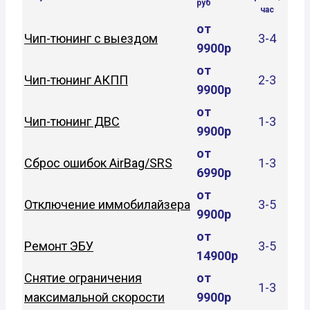
руб
час
от
Чип-тюнинг с выездом
3-4
9900р
от
Чип-тюнинг АКПП
2-3
9900р
от
Чип-тюнинг ДВС
1-3
9900р
от
Сброс ошибок AirBag/SRS
1-3
6990р
от
Отключение иммобилайзера
3-5
9900р
от
Ремонт ЭБУ
3-5
14900р
Снятие ограничения
от
1-3
максимальной скорости
9900р