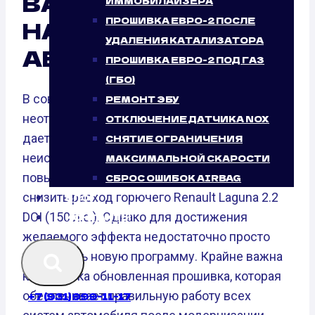
ВАРИАНТ ОТ
ИММОБИЛАЙЗЕРА
ПРОШИВКА ЕВРО-2 ПОСЛЕ
НАШЕГО
УДАЛЕНИЯ КАТАЛИЗАТОРА
АВТОСЕРВИСА
ПРОШИВКА ЕВРО-2 ПОД ГАЗ
(ГБО)
В современном мире чип-тюнинг является
РЕМОНТ ЭБУ
неотъемлемой частью тюнинга машин. Он
ОТКЛЮЧЕНИЕ ДАТЧИКА NOX
дает возможность раскрыть
СНЯТИЕ ОГРАНИЧЕНИЯ
неиспользованный потенциал мотора,
МАКСИМАЛЬНОЙ СКАРОСТИ
повысить характеристики динамики и
СБРОС ОШИБОК AIRBAG
снизить расход горючего Renault Laguna 2.2
БЛОГ
DCI (150 л.с.). Однако для достижения
КОНТАКТЫ
желаемого эффекта недостаточно просто
установить новую программу. Крайне важна
калибровка обновленная прошивка, которая
обеспечивает правильную работу всех
+7 (931) 999-11-17