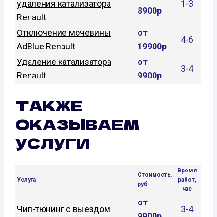
удаления катализатора
1-3
8900р
Renault
Отключение мочевины
от
4-6
AdBlue Renault
19900р
Удаление катализатора
от
3-4
Renault
9900р
ТАКЖЕ
ОКАЗЫВАЕМ
УСЛУГИ
Время
Стоимость,
Услуга
работ,
руб
час
от
Чип-тюнинг с выездом
3-4
9900р