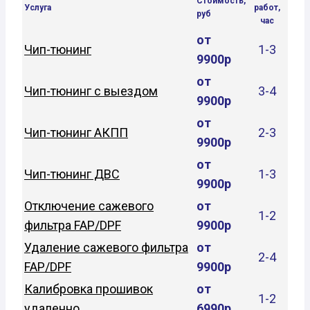
Стоимость,
Услуга
работ,
руб
час
от
Чип-тюнинг
1-3
9900р
от
Чип-тюнинг с выездом
3-4
9900р
от
Чип-тюнинг АКПП
2-3
9900р
от
Чип-тюнинг ДВС
1-3
9900р
Отключение сажевого
от
1-2
фильтра FAP/DPF
9900р
Удаление сажевого фильтра
от
2-4
FAP/DPF
9900р
Калибровка прошивок
от
1-2
удаленно
6990р