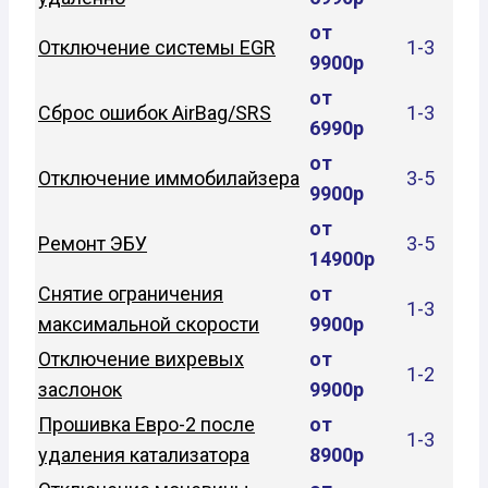
от
Отключение системы EGR
1-3
9900р
от
Сброс ошибок AirBag/SRS
1-3
6990р
от
Отключение иммобилайзера
3-5
9900р
от
Ремонт ЭБУ
3-5
14900р
Снятие ограничения
от
1-3
максимальной скорости
9900р
Отключение вихревых
от
1-2
заслонок
9900р
Прошивка Евро-2 после
от
1-3
удаления катализатора
8900р