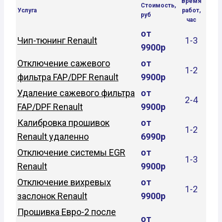
Время
Стоимость,
Услуга
работ,
руб
час
от
Чип-тюнинг Renault
1-3
9900р
Отключение сажевого
от
1-2
фильтра FAP/DPF Renault
9900р
Удаление сажевого фильтра
от
2-4
FAP/DPF Renault
9900р
Калибровка прошивок
от
1-2
Renault удаленно
6990р
Отключение системы EGR
от
1-3
Renault
9900р
Отключение вихревых
от
1-2
заслонок Renault
9900р
Прошивка Евро-2 после
от