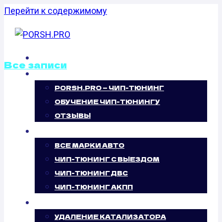
Перейти к содержимому
ГЛАВНАЯ
Все записи
О НАС
PORSH.PRO — ЧИП-ТЮНИНГ
КАЛИБРОВКА
ОБУЧЕНИЕ ЧИП-ТЮНИНГУ
ФАЙЛОВ
ОТЗЫВЫ
ЧИП-ТЮНИНГ
ПРОШИВОК
ВСЕ МАРКИ АВТО
ЧИП-ТЮНИНГ С ВЫЕЗДОМ
RENAULT
ЧИП-ТЮНИНГ ДВС
ЧИП-ТЮНИНГ АКПП
LAGUNA 2.2 DCI
УСЛУГИ
УДАЛЕНИЕ КАТАЛИЗАТОРА