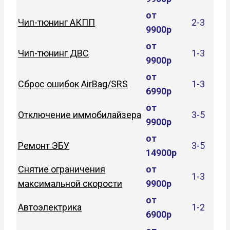
от
Чип-тюнинг АКПП
2-3
9900р
от
Чип-тюнинг ДВС
1-3
9900р
от
Сброс ошибок AirBag/SRS
1-3
6990р
от
Отключение иммобилайзера
3-5
9900р
от
Ремонт ЭБУ
3-5
14900р
Снятие ограничения
от
1-3
максимальной скорости
9900р
от
Автоэлектрика
1-2
6900р