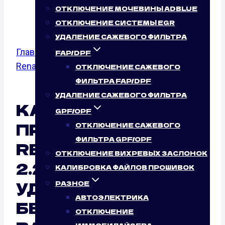
(150 Л.С.)
ОТКЛЮЧЕНИЕ МОЧЕВИНЫ ADBLUE
ОТКЛЮЧЕНИЕ СИСТЕМЫ EGR
УДАЛЕНИЕ САЖЕВОГО ФИЛЬТРА
Главная
/
Калибровка файлов прошивок
/
FAP/DPF
Renault
/
Laguna
/ 2.2 DCI
ОТКЛЮЧЕНИЕ САЖЕВОГО
ФИЛЬТРА FAP/DPF
УДАЛЕНИЕ САЖЕВОГО ФИЛЬТРА
КАЛИБРОВКА
GPF/OPF
ПРОШИВОК ЭБУ
ОТКЛЮЧЕНИЕ САЖЕВОГО
ФИЛЬТРА GPF/OPF
RENAULT LAGUNA
ОТКЛЮЧЕНИЕ ВИХРЕВЫХ ЗАСЛОНОК
2.2 DCI (150 Л.С.)
КАЛИБРОВКА ФАЙЛОВ ПРОШИВОК
УДАЛЕННО:
РАЗНОЕ
АВТОЭЛЕКТРИКА
БЕЗУСЛОВНЫЙ
ОТКЛЮЧЕНИЕ