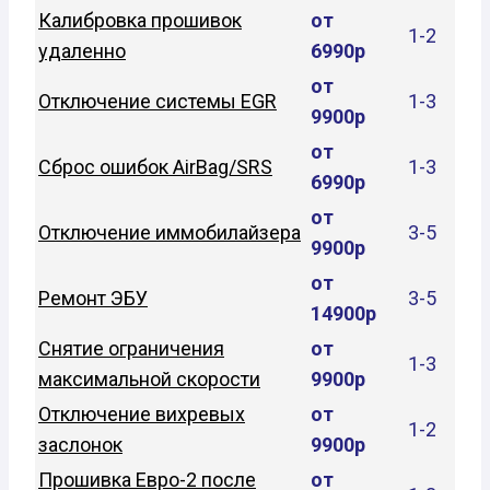
Калибровка прошивок
от
1-2
удаленно
6990р
от
Отключение системы EGR
1-3
9900р
от
Сброс ошибок AirBag/SRS
1-3
6990р
от
Отключение иммобилайзера
3-5
9900р
от
Ремонт ЭБУ
3-5
14900р
Снятие ограничения
от
1-3
максимальной скорости
9900р
Отключение вихревых
от
1-2
заслонок
9900р
Прошивка Евро-2 после
от