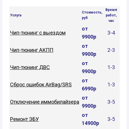
Время
Стоимость,
Услуга
работ,
руб
час
от
Чип-тюнинг с выездом
3-4
9900р
от
Чип-тюнинг АКПП
2-3
9900р
от
Чип-тюнинг ДВС
1-3
9900р
от
Сброс ошибок AirBag/SRS
1-3
6990р
от
Отключение иммобилайзера
3-5
9900р
от
Ремонт ЭБУ
3-5
14900р