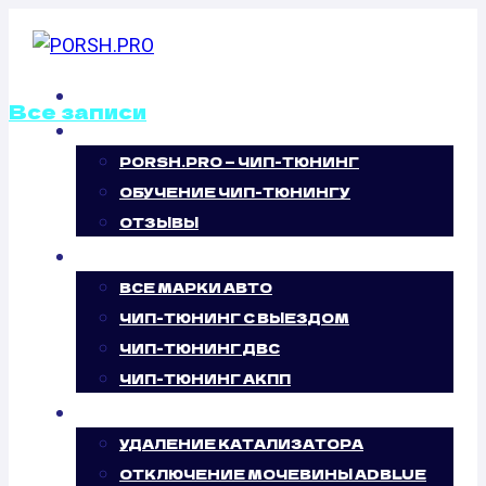
Перейти
к
содержимому
ГЛАВНАЯ
Все записи
О НАС
PORSH.PRO — ЧИП-ТЮНИНГ
КАЛИБРОВКА
ОБУЧЕНИЕ ЧИП-ТЮНИНГУ
ФАЙЛОВ
ОТЗЫВЫ
ЧИП-ТЮНИНГ
ПРОШИВОК
ВСЕ МАРКИ АВТО
ЧИП-ТЮНИНГ С ВЫЕЗДОМ
SEAT LEON 1.8T
ЧИП-ТЮНИНГ ДВС
ЧИП-ТЮНИНГ АКПП
(180 Л.С.)
УСЛУГИ
УДАЛЕНИЕ КАТАЛИЗАТОРА
ОТКЛЮЧЕНИЕ МОЧЕВИНЫ ADBLUE