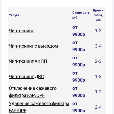
Время
Стоимость,
Услуга
работ,
руб
час
от
Чип-тюнинг
1-3
9900р
от
Чип-тюнинг с выездом
3-4
9900р
от
Чип-тюнинг АКПП
2-3
9900р
от
Чип-тюнинг ДВС
1-3
9900р
Отключение сажевого
от
1-2
фильтра FAP/DPF
9900р
Удаление сажевого фильтра
от
2-4
FAP/DPF
9900р