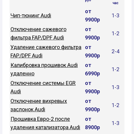
час
от
Чип-тюнинг Audi
1-3
9900р
Отключение сажевого
от
1-2
фильтра FAP/DPF Audi
9900р
Удаление сажевого фильтра
от
2-4
FAP/DPF Audi
9900р
Калибровка прошивок Audi
от
1-2
удаленно
6990р
Отключение системы EGR
от
1-3
Audi
9900р
Отключение вихревых
от
1-2
заслонок Audi
9900р
Прошивка Евро-2 после
от
1-3
удаления катализатора Audi
8900р