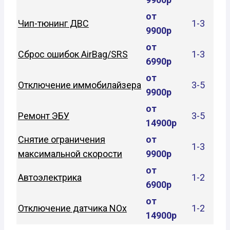
от
Чип-тюнинг ДВС
1-3
9900р
от
Сброс ошибок AirBag/SRS
1-3
6990р
от
Отключение иммобилайзера
3-5
9900р
от
Ремонт ЭБУ
3-5
14900р
Снятие ограничения
от
1-3
максимальной скорости
9900р
от
Автоэлектрика
1-2
6900р
от
Отключение датчика NOx
1-2
14900р