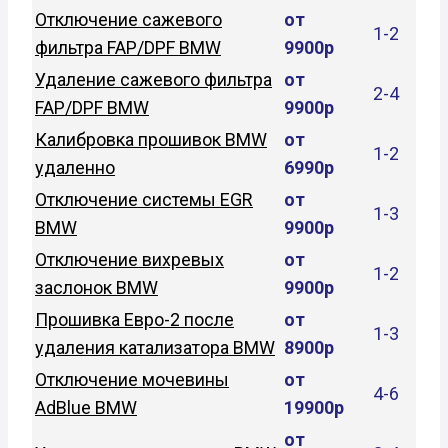
Отключение сажевого
от
1-2
фильтра FAP/DPF BMW
9900р
Удаление сажевого фильтра
от
2-4
FAP/DPF BMW
9900р
Калибровка прошивок BMW
от
1-2
удаленно
6990р
Отключение системы EGR
от
1-3
BMW
9900р
Отключение вихревых
от
1-2
заслонок BMW
9900р
Прошивка Евро-2 после
от
1-3
удаления катализатора BMW
8900р
Отключение мочевины
от
4-6
AdBlue BMW
19900р
от