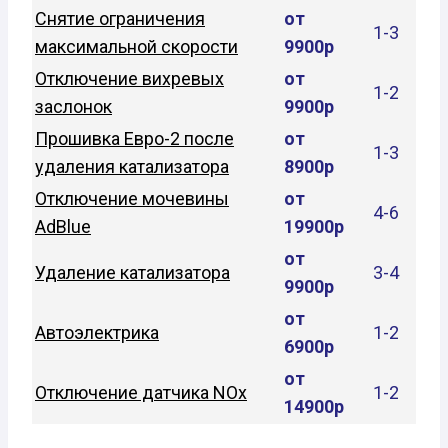
Снятие ограничения
от
1-3
максимальной скорости
9900р
Отключение вихревых
от
1-2
заслонок
9900р
Прошивка Евро-2 после
от
1-3
удаления катализатора
8900р
Отключение мочевины
от
4-6
AdBlue
19900р
от
Удаление катализатора
3-4
9900р
от
Автоэлектрика
1-2
6900р
от
Отключение датчика NOx
1-2
14900р