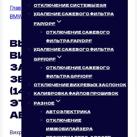
ОТКЛЮЧЕНИЕ СИСТЕМЫ EGR
Главная
/
Отключение вихревых заслонок
/
УДАЛЕНИЕ САЖЕВОГО ФИЛЬТРА
BMW
/
3er (E36)
/ 318is
FAP/DPF
ОТКЛЮЧЕНИЕ САЖЕВОГО
ВЫКЛЮЧЕНИЕ
ФИЛЬТРА FAP/DPF
УДАЛЕНИЕ САЖЕВОГО ФИЛЬТРА
ВИХРЕВЫХ
GPF/OPF
ЗАСЛОНОК BMW
ОТКЛЮЧЕНИЕ САЖЕВОГО
3ER (E36) 318IS
ФИЛЬТРА GPF/OPF
ОТКЛЮЧЕНИЕ ВИХРЕВЫХ ЗАСЛОНОК
(140 Л.С.): ТАК ЛИ
КАЛИБРОВКА ФАЙЛОВ ПРОШИВОК
ЭТО НУЖНО
РАЗНОЕ
АВТОМОБИЛЮ?
АВТОЭЛЕКТРИКА
ОТКЛЮЧЕНИЕ
ИММОБИЛАЙЗЕРА
Вихревые заслонки — это элементы