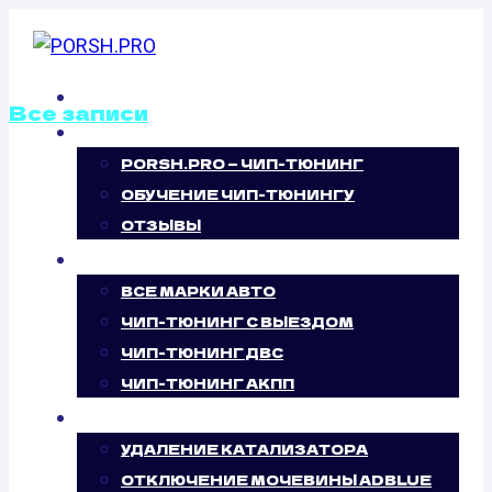
Перейти
к
содержимому
ГЛАВНАЯ
Все записи
О НАС
PORSH.PRO — ЧИП-ТЮНИНГ
ОТКЛЮЧЕНИЕ
ОБУЧЕНИЕ ЧИП-ТЮНИНГУ
ВИХРЕВЫХ
ОТЗЫВЫ
ЧИП-ТЮНИНГ
ЗАСЛОНОК
ВСЕ МАРКИ АВТО
ЧИП-ТЮНИНГ С ВЫЕЗДОМ
BMW 3ER (E36)
ЧИП-ТЮНИНГ ДВС
ЧИП-ТЮНИНГ АКПП
318IS (140 Л.С.)
УСЛУГИ
УДАЛЕНИЕ КАТАЛИЗАТОРА
ОТКЛЮЧЕНИЕ МОЧЕВИНЫ ADBLUE