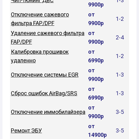
Чип-тюнинг ДВС
1-3
9900р
Отключение сажевого
от
1-2
фильтра FAP/DPF
9900р
Удаление сажевого фильтра
от
2-4
FAP/DPF
9900р
Калибровка прошивок
от
1-2
удаленно
6990р
от
Отключение системы EGR
1-3
9900р
от
Сброс ошибок AirBag/SRS
1-3
6990р
от
Отключение иммобилайзера
3-5
9900р
от
Ремонт ЭБУ
3-5
14900р