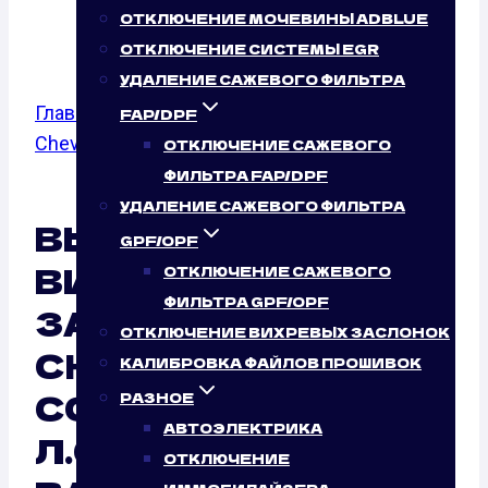
Л.С.)
ОТКЛЮЧЕНИЕ МОЧЕВИНЫ ADBLUE
ОТКЛЮЧЕНИЕ СИСТЕМЫ EGR
УДАЛЕНИЕ САЖЕВОГО ФИЛЬТРА
Главная
/
Отключение вихревых заслонок
/
FAP/DPF
Chevrolet
/
Cobalt
/ 1.5
ОТКЛЮЧЕНИЕ САЖЕВОГО
ФИЛЬТРА FAP/DPF
УДАЛЕНИЕ САЖЕВОГО ФИЛЬТРА
ВЫКЛЮЧЕНИЕ
GPF/OPF
ВИХРЕВЫХ
ОТКЛЮЧЕНИЕ САЖЕВОГО
ФИЛЬТРА GPF/OPF
ЗАСЛОНОК
ОТКЛЮЧЕНИЕ ВИХРЕВЫХ ЗАСЛОНОК
CHEVROLET
КАЛИБРОВКА ФАЙЛОВ ПРОШИВОК
COBALT 1.5 (105
РАЗНОЕ
АВТОЭЛЕКТРИКА
Л.С.): НУЖНО ЛИ ЭТО
ОТКЛЮЧЕНИЕ