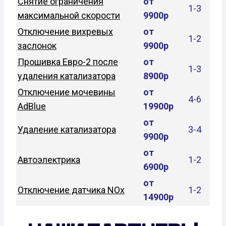
Снятие ограничения
от
1-3
максимальной скорости
9900р
Отключение вихревых
от
1-2
заслонок
9900р
Прошивка Евро-2 после
от
1-3
удаления катализатора
8900р
Отключение мочевины
от
4-6
AdBlue
19900р
от
Удаление катализатора
3-4
9900р
от
Автоэлектрика
1-2
6900р
от
Отключение датчика NOx
1-2
14900р