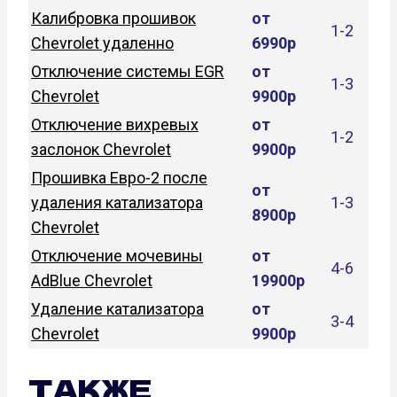
Калибровка прошивок
от
1-2
Chevrolet удаленно
6990р
Отключение системы EGR
от
1-3
Chevrolet
9900р
Отключение вихревых
от
1-2
заслонок Chevrolet
9900р
Прошивка Евро-2 после
от
удаления катализатора
1-3
8900р
Chevrolet
Отключение мочевины
от
4-6
AdBlue Chevrolet
19900р
Удаление катализатора
от
3-4
Chevrolet
9900р
ТАКЖЕ