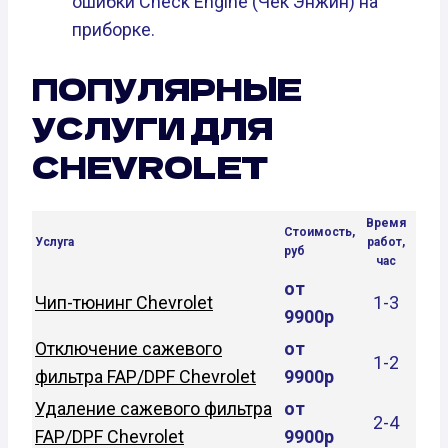
ошибки Check Engine (Чек Энжин) на
приборке.
ПОПУЛЯРНЫЕ
УСЛУГИ ДЛЯ
CHEVROLET
Время
Стоимость,
Услуга
работ,
руб
час
от
Чип-тюнинг Chevrolet
1-3
9900р
Отключение сажевого
от
1-2
фильтра FAP/DPF Chevrolet
9900р
Удаление сажевого фильтра
от
2-4
FAP/DPF Chevrolet
9900р