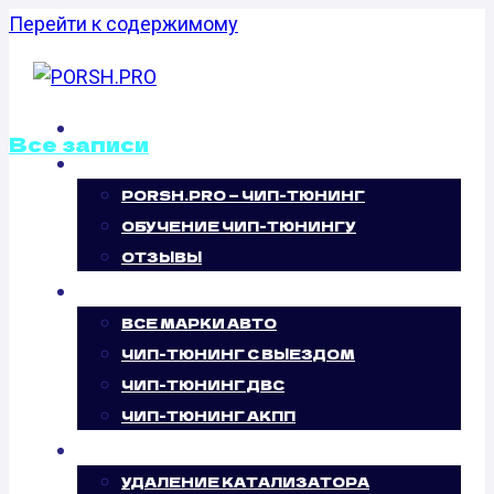
Перейти к содержимому
ГЛАВНАЯ
Все записи
О НАС
PORSH.PRO — ЧИП-ТЮНИНГ
ОТКЛЮЧЕНИЕ
ОБУЧЕНИЕ ЧИП-ТЮНИНГУ
ВИХРЕВЫХ
ОТЗЫВЫ
ЧИП-ТЮНИНГ
ЗАСЛОНОК
ВСЕ МАРКИ АВТО
ЧИП-ТЮНИНГ С ВЫЕЗДОМ
CHEVROLET
ЧИП-ТЮНИНГ ДВС
ЧИП-ТЮНИНГ АКПП
COBALT 1.5 (105
УСЛУГИ
УДАЛЕНИЕ КАТАЛИЗАТОРА