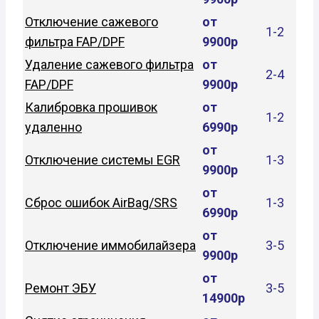
Отключение сажевого
от
1-2
фильтра FAP/DPF
9900р
Удаление сажевого фильтра
от
2-4
FAP/DPF
9900р
Калибровка прошивок
от
1-2
удаленно
6990р
от
Отключение системы EGR
1-3
9900р
от
Сброс ошибок AirBag/SRS
1-3
6990р
от
Отключение иммобилайзера
3-5
9900р
от
Ремонт ЭБУ
3-5
14900р