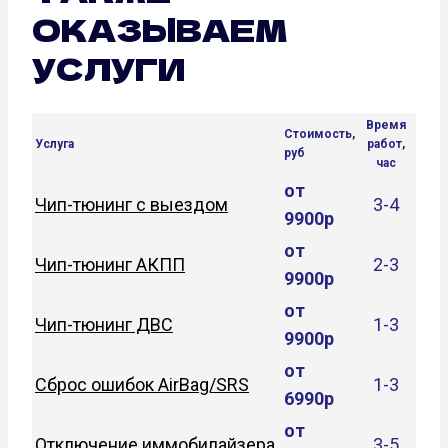
ОКАЗЫВАЕМ
УСЛУГИ
Время
Стоимость,
Услуга
работ,
руб
час
от
Чип-тюнинг с выездом
3-4
9900р
от
Чип-тюнинг АКПП
2-3
9900р
от
Чип-тюнинг ДВС
1-3
9900р
от
Сброс ошибок AirBag/SRS
1-3
6990р
от
Отключение иммобилайзера
3-5