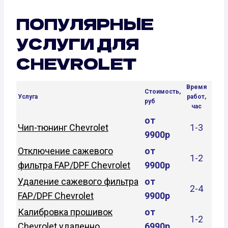
ПОПУЛЯРНЫЕ
УСЛУГИ ДЛЯ
CHEVROLET
Время
Стоимость,
Услуга
работ,
руб
час
от
Чип-тюнинг Chevrolet
1-3
9900р
Отключение сажевого
от
1-2
фильтра FAP/DPF Chevrolet
9900р
Удаление сажевого фильтра
от
2-4
FAP/DPF Chevrolet
9900р
Калибровка прошивок
от
1-2
Chevrolet удаленно
6990р