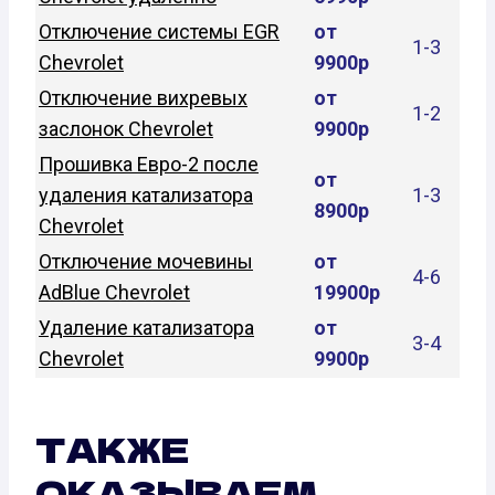
Отключение системы EGR
от
1-3
Chevrolet
9900р
Отключение вихревых
от
1-2
заслонок Chevrolet
9900р
Прошивка Евро-2 после
от
удаления катализатора
1-3
8900р
Chevrolet
Отключение мочевины
от
4-6
AdBlue Chevrolet
19900р
Удаление катализатора
от
3-4
Chevrolet
9900р
ТАКЖЕ
ОКАЗЫВАЕМ