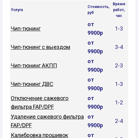
Время
Стоимость,
Услуга
работ,
руб
час
от
Чип-тюнинг
1-3
9900р
от
Чип-тюнинг с выездом
3-4
9900р
от
Чип-тюнинг АКПП
2-3
9900р
от
Чип-тюнинг ДВС
1-3
9900р
Отключение сажевого
от
1-2
фильтра FAP/DPF
9900р
Удаление сажевого фильтра
от
2-4
FAP/DPF
9900р
Калибровка прошивок
от