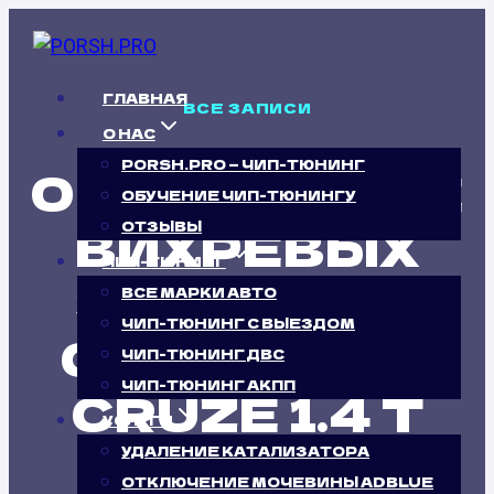
Перейти
к
содержимому
ГЛАВНАЯ
ВСЕ ЗАПИСИ
О НАС
PORSH.PRO — ЧИП-ТЮНИНГ
ОТКЛЮЧЕНИЕ
ОБУЧЕНИЕ ЧИП-ТЮНИНГУ
ВИХРЕВЫХ
ОТЗЫВЫ
ЧИП-ТЮНИНГ
ЗАСЛОНОК
ВСЕ МАРКИ АВТО
ЧИП-ТЮНИНГ С ВЫЕЗДОМ
CHEVROLET
ЧИП-ТЮНИНГ ДВС
ЧИП-ТЮНИНГ АКПП
CRUZE 1.4 T
УСЛУГИ
(140 Л.С.)
УДАЛЕНИЕ КАТАЛИЗАТОРА
ОТКЛЮЧЕНИЕ МОЧЕВИНЫ ADBLUE