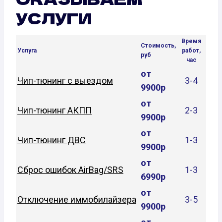
УСЛУГИ
Время
Стоимость,
Услуга
работ,
руб
час
от
Чип-тюнинг с выездом
3-4
9900р
от
Чип-тюнинг АКПП
2-3
9900р
от
Чип-тюнинг ДВС
1-3
9900р
от
Сброс ошибок AirBag/SRS
1-3
6990р
от
Отключение иммобилайзера
3-5
9900р