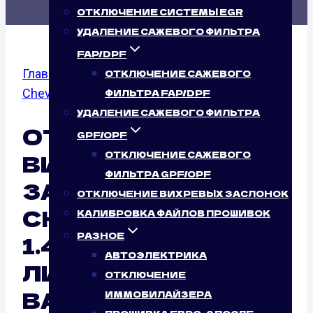
ОТКЛЮЧЕНИЕ СИСТЕМЫ EGR
УДАЛЕНИЕ САЖЕВОГО ФИЛЬТРА
FAP/DPF
Главная
/
Отключение вихревых заслонок
/
ОТКЛЮЧЕНИЕ САЖЕВОГО
Chevrolet
/
Cruze
/ 1.4 T
ФИЛЬТРА FAP/DPF
УДАЛЕНИЕ САЖЕВОГО ФИЛЬТРА
ОТКЛЮЧЕНИЕ
GPF/OPF
ОТКЛЮЧЕНИЕ САЖЕВОГО
ВИХРЕВЫХ
ФИЛЬТРА GPF/OPF
ЗАСЛОНОК
ОТКЛЮЧЕНИЕ ВИХРЕВЫХ ЗАСЛОНОК
CHEVROLET CRUZE
КАЛИБРОВКА ФАЙЛОВ ПРОШИВОК
РАЗНОЕ
1.4 T (140 Л.С.): ТАК
АВТОЭЛЕКТРИКА
ЛИ ЭТО НУЖНО
ОТКЛЮЧЕНИЕ
ВАШЕМУ
ИММОБИЛАЙЗЕРА