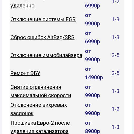
1-2
удаленно
6990р
от
Отключение системы EGR
1-3
9900р
от
Сброс ошибок AirBag/SRS
1-3
6990р
от
Отключение иммобилайзера
3-5
9900р
от
Ремонт ЭБУ
3-5
14900р
Снятие ограничения
от
1-3
максимальной скорости
9900р
Отключение вихревых
от
1-2
заслонок
9900р
Прошивка Евро-2 после
от
1-3
удаления катализатора
8900р