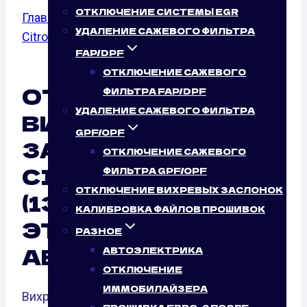
ОТКЛЮЧЕНИЕ СИСТЕМЫ EGR
Главная
/
Отключение вихревых заслонок
/
УДАЛЕНИЕ САЖЕВОГО ФИЛЬТРА
Citroen
/
C5
/ 2.0
FAP/DPF
ОТКЛЮЧЕНИЕ САЖЕВОГО
ОТКЛЮЧЕНИЕ
ФИЛЬТРА FAP/DPF
УДАЛЕНИЕ САЖЕВОГО ФИЛЬТРА
ВИХРЕВЫХ
GPF/OPF
ЗАСЛОНОК
ОТКЛЮЧЕНИЕ САЖЕВОГО
CITROEN C5 2.0
ФИЛЬТРА GPF/OPF
ОТКЛЮЧЕНИЕ ВИХРЕВЫХ ЗАСЛОНОК
(136 Л.С.): НУЖНО ЛИ
КАЛИБРОВКА ФАЙЛОВ ПРОШИВОК
ЭТО ВАШЕМУ
РАЗНОЕ
АВТО?
АВТОЭЛЕКТРИКА
ОТКЛЮЧЕНИЕ
ИММОБИЛАЙЗЕРА
Вихревые заслонки — это элементы