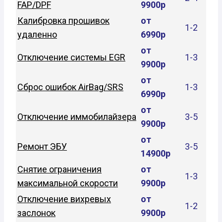
FAP/DPF
9900р
Калибровка прошивок
от
1-2
удаленно
6990р
от
Отключение системы EGR
1-3
9900р
от
Сброс ошибок AirBag/SRS
1-3
6990р
от
Отключение иммобилайзера
3-5
9900р
от
Ремонт ЭБУ
3-5
14900р
Снятие ограничения
от
1-3
максимальной скорости
9900р
Отключение вихревых
от
1-2
заслонок
9900р