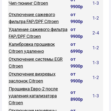
Чип-тюнинг Citroen
1-3
9900р
Отключение сажевого
от
1-2
фильтра FAP/DPF Citroen
9900р
Удаление сажевого фильтра
от
2-4
FAP/DPF Citroen
9900р
Калибровка прошивок
от
1-2
Citroen удаленно
6990р
Отключение системы EGR
от
1-3
Citroen
9900р
Отключение вихревых
от
1-2
заслонок Citroen
9900р
Прошивка Евро-2 после
от
удаления катализатора
1-3
8900р
Citroen
Отключение мочевины
от