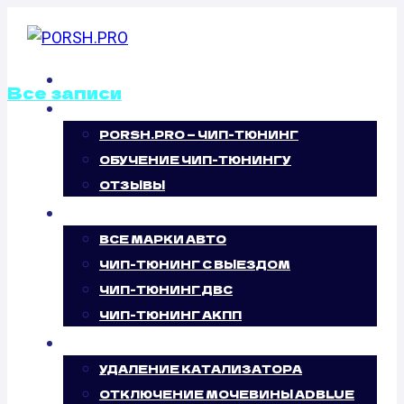
Перейти
к
содержимому
ГЛАВНАЯ
Все записи
О НАС
PORSH.PRO — ЧИП-ТЮНИНГ
ОТКЛЮЧЕНИЕ
ОБУЧЕНИЕ ЧИП-ТЮНИНГУ
ВИХРЕВЫХ
ОТЗЫВЫ
ЧИП-ТЮНИНГ
ЗАСЛОНОК
ВСЕ МАРКИ АВТО
ЧИП-ТЮНИНГ С ВЫЕЗДОМ
CITROEN C5
ЧИП-ТЮНИНГ ДВС
ЧИП-ТЮНИНГ АКПП
2.0 (136 Л.С.)
УСЛУГИ
УДАЛЕНИЕ КАТАЛИЗАТОРА
ОТКЛЮЧЕНИЕ МОЧЕВИНЫ ADBLUE