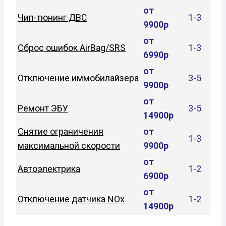
от
Чип-тюнинг ДВС
1-3
9900р
от
Сброс ошибок AirBag/SRS
1-3
6990р
от
Отключение иммобилайзера
3-5
9900р
от
Ремонт ЭБУ
3-5
14900р
Снятие ограничения
от
1-3
максимальной скорости
9900р
от
Автоэлектрика
1-2
6900р
от
Отключение датчика NOx
1-2
14900р