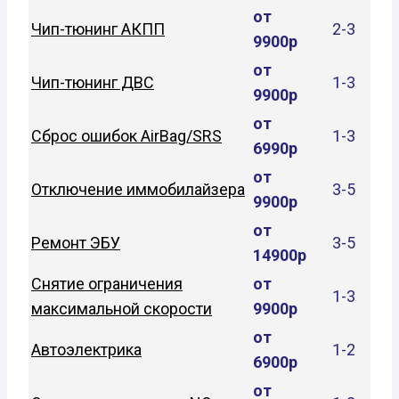
от
Чип-тюнинг АКПП
2-3
9900р
от
Чип-тюнинг ДВС
1-3
9900р
от
Сброс ошибок AirBag/SRS
1-3
6990р
от
Отключение иммобилайзера
3-5
9900р
от
Ремонт ЭБУ
3-5
14900р
Снятие ограничения
от
1-3
максимальной скорости
9900р
от
Автоэлектрика
1-2
6900р
от