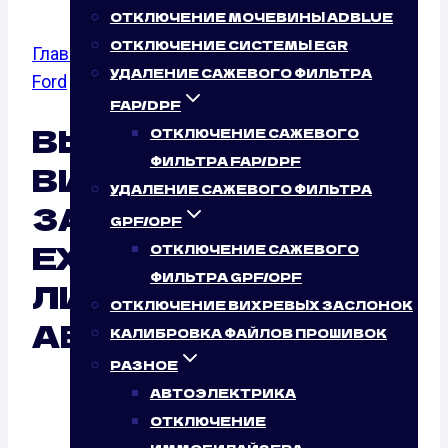
ОТКЛЮЧЕНИЕ МОЧЕВИНЫ ADBLUE
ОТКЛЮЧЕНИЕ СИСТЕМЫ EGR
Главная
/
Отключение вихревых заслонок
/
УДАЛЕНИЕ САЖЕВОГО ФИЛЬТРА
Ford
/
Excursion
FAP/DPF
ВЫКЛЮЧЕНИЕ
ОТКЛЮЧЕНИЕ САЖЕВОГО
ФИЛЬТРА FAP/DPF
ВИХРЕВЫХ
УДАЛЕНИЕ САЖЕВОГО ФИЛЬТРА
ЗАСЛОНОК FORD
GPF/OPF
EXCURSION: ТАК
ОТКЛЮЧЕНИЕ САЖЕВОГО
ФИЛЬТРА GPF/OPF
ЛИ ЭТО НУЖНО
ОТКЛЮЧЕНИЕ ВИХРЕВЫХ ЗАСЛОНОК
АВТОМОБИЛЮ?
КАЛИБРОВКА ФАЙЛОВ ПРОШИВОК
РАЗНОЕ
Отключение вихревых заслонок Ford
АВТОЭЛЕКТРИКА
Excursion 5.4 4AT (258 Л.С.)
ОТКЛЮЧЕНИЕ