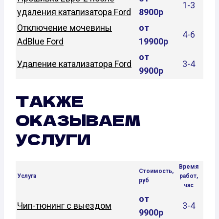
1-3
удаления катализатора Ford
8900р
Отключение мочевины
от
4-6
AdBlue Ford
19900р
от
Удаление катализатора Ford
3-4
9900р
ТАКЖЕ
ОКАЗЫВАЕМ
УСЛУГИ
Время
Стоимость,
Услуга
работ,
руб
час
от
Чип-тюнинг с выездом
3-4
9900р