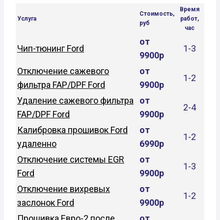
Время
Стоимость,
Услуга
работ,
руб
час
от
Чип-тюнинг Ford
1-3
9900р
Отключение сажевого
от
1-2
фильтра FAP/DPF Ford
9900р
Удаление сажевого фильтра
от
2-4
FAP/DPF Ford
9900р
Калибровка прошивок Ford
от
1-2
удаленно
6990р
Отключение системы EGR
от
1-3
Ford
9900р
Отключение вихревых
от
1-2
заслонок Ford
9900р
Прошивка Евро-2 после
от