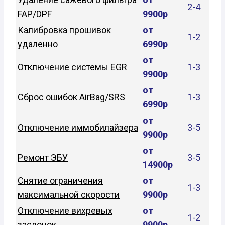
2-4
FAP/DPF
9900р
Калибровка прошивок
от
1-2
удаленно
6990р
от
Отключение системы EGR
1-3
9900р
от
Сброс ошибок AirBag/SRS
1-3
6990р
от
Отключение иммобилайзера
3-5
9900р
от
Ремонт ЭБУ
3-5
14900р
Снятие ограничения
от
1-3
максимальной скорости
9900р
Отключение вихревых
от
1-2
заслонок
9900р