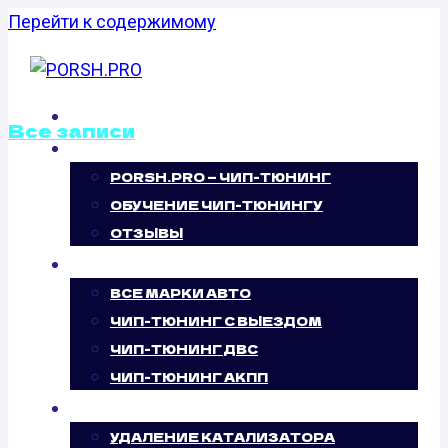
Перейти к содержимому
ГЛАВНАЯ
Все записи
О НАС
PORSH.PRO — ЧИП-ТЮНИНГ
ОТКЛЮЧЕНИЕ
ОБУЧЕНИЕ ЧИП-ТЮНИНГУ
ВИХРЕВЫХ
ОТЗЫВЫ
ЧИП-ТЮНИНГ
ЗАСЛОНОК
ВСЕ МАРКИ АВТО
ЧИП-ТЮНИНГ С ВЫЕЗДОМ
FORD
ЧИП-ТЮНИНГ ДВС
ЧИП-ТЮНИНГ АКПП
EXCURSION
УСЛУГИ
УДАЛЕНИЕ КАТАЛИЗАТОРА