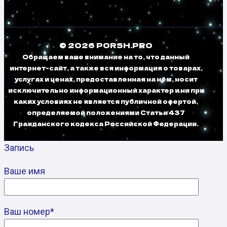
© 2026 PORSH.PRO
Обращаем ваше внимание на то, что данный
интернет-сайт, а также вся информация о товарах,
услугах и ценах, предоставленная на нём, носит
исключительно информационный характер и ни при
каких условиях не является публичной офертой,
определяемой положениями Статьи 437
Гражданского кодекса Российской Федерации.
Запись
Ваше имя
Ваш номер*