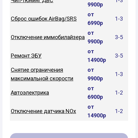
Чип-тюнинг ДВС
1-3
9900р
от
Сброс ошибок AirBag/SRS
1-3
6990р
от
Отключение иммобилайзера
3-5
9900р
от
Ремонт ЭБУ
3-5
14900р
Снятие ограничения
от
1-3
максимальной скорости
9900р
от
Автоэлектрика
1-2
6900р
от
Отключение датчика NOx
1-2
14900р