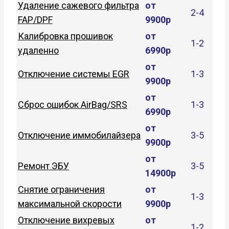
Удаление сажевого фильтра
от
2-4
FAP/DPF
9900р
Калибровка прошивок
от
1-2
удаленно
6990р
от
Отключение системы EGR
1-3
9900р
от
Сброс ошибок AirBag/SRS
1-3
6990р
от
Отключение иммобилайзера
3-5
9900р
от
Ремонт ЭБУ
3-5
14900р
Снятие ограничения
от
1-3
максимальной скорости
9900р
Отключение вихревых
от
1-2