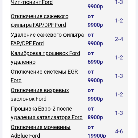
Чип-тюнинг Ford
1-3
9900р
Отключение сажевого
от
1-2
фильтра FAP/DPF Ford
9900р
Удаление сажевого фильтра
от
2-4
FAP/DPF Ford
9900р
Калибровка прошивок Ford
от
1-2
удаленно
6990р
Отключение системы EGR
от
1-3
Ford
9900р
Отключение вихревых
от
1-2
заслонок Ford
9900р
Прошивка Евро-2 после
от
1-3
удаления катализатора Ford
8900р
Отключение мочевины
от
4-6
AdBlue Ford
19900р