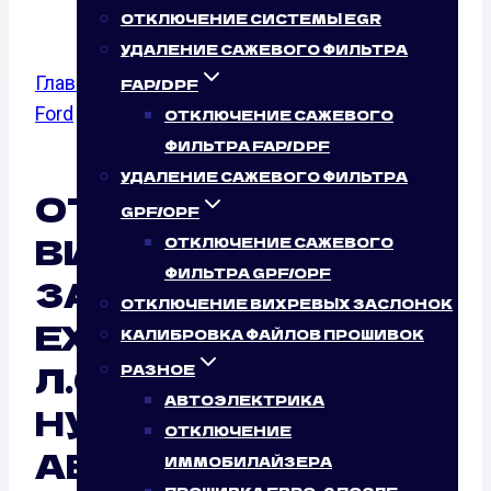
ОТКЛЮЧЕНИЕ СИСТЕМЫ EGR
УДАЛЕНИЕ САЖЕВОГО ФИЛЬТРА
Главная
/
Отключение вихревых заслонок
/
FAP/DPF
Ford
/
Explorer
/ 3.5
ОТКЛЮЧЕНИЕ САЖЕВОГО
ФИЛЬТРА FAP/DPF
УДАЛЕНИЕ САЖЕВОГО ФИЛЬТРА
ОТКЛЮЧЕНИЕ
GPF/OPF
ВИХРЕВЫХ
ОТКЛЮЧЕНИЕ САЖЕВОГО
ФИЛЬТРА GPF/OPF
ЗАСЛОНОК FORD
ОТКЛЮЧЕНИЕ ВИХРЕВЫХ ЗАСЛОНОК
EXPLORER 3.5 (294
КАЛИБРОВКА ФАЙЛОВ ПРОШИВОК
Л.С.): ТАК ЛИ ЭТО
РАЗНОЕ
АВТОЭЛЕКТРИКА
НУЖНО
ОТКЛЮЧЕНИЕ
АВТОМОБИЛЮ?
ИММОБИЛАЙЗЕРА