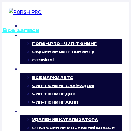
Перейти
к
содержимому
ГЛАВНАЯ
Все записи
О НАС
PORSH.PRO — ЧИП-ТЮНИНГ
ОТКЛЮЧЕНИЕ
ОБУЧЕНИЕ ЧИП-ТЮНИНГУ
ВИХРЕВЫХ
ОТЗЫВЫ
ЧИП-ТЮНИНГ
ЗАСЛОНОК
ВСЕ МАРКИ АВТО
ЧИП-ТЮНИНГ С ВЫЕЗДОМ
FORD
ЧИП-ТЮНИНГ ДВС
ЧИП-ТЮНИНГ АКПП
EXPLORER 3.5
УСЛУГИ
(294 Л.С.)
УДАЛЕНИЕ КАТАЛИЗАТОРА
ОТКЛЮЧЕНИЕ МОЧЕВИНЫ ADBLUE