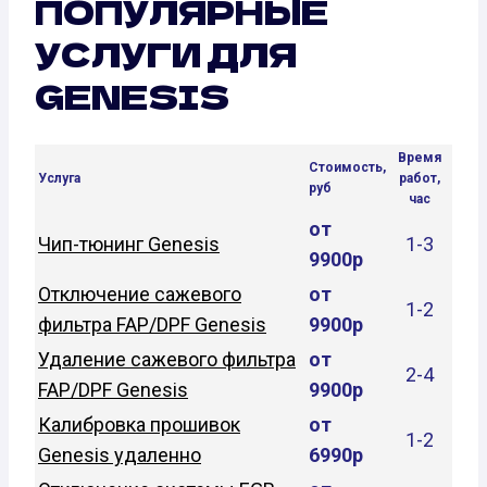
ПОПУЛЯРНЫЕ
УСЛУГИ ДЛЯ
GENESIS
Время
Стоимость,
Услуга
работ,
руб
час
от
Чип-тюнинг Genesis
1-3
9900р
Отключение сажевого
от
1-2
фильтра FAP/DPF Genesis
9900р
Удаление сажевого фильтра
от
2-4
FAP/DPF Genesis
9900р
Калибровка прошивок
от
1-2
Genesis удаленно
6990р