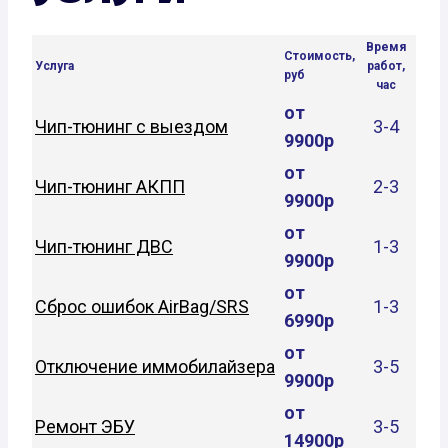
Время
Стоимость,
Услуга
работ,
руб
час
от
Чип-тюнинг с выездом
3-4
9900р
от
Чип-тюнинг АКПП
2-3
9900р
от
Чип-тюнинг ДВС
1-3
9900р
от
Сброс ошибок AirBag/SRS
1-3
6990р
от
Отключение иммобилайзера
3-5
9900р
от
Ремонт ЭБУ
3-5
14900р