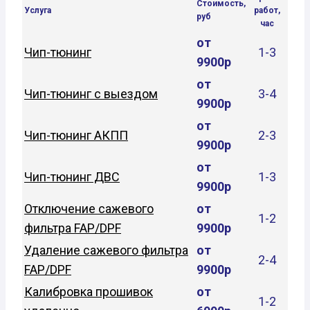
Стоимость,
Услуга
работ,
руб
час
от
Чип-тюнинг
1-3
9900р
от
Чип-тюнинг с выездом
3-4
9900р
от
Чип-тюнинг АКПП
2-3
9900р
от
Чип-тюнинг ДВС
1-3
9900р
Отключение сажевого
от
1-2
фильтра FAP/DPF
9900р
Удаление сажевого фильтра
от
2-4
FAP/DPF
9900р
Калибровка прошивок
от
1-2