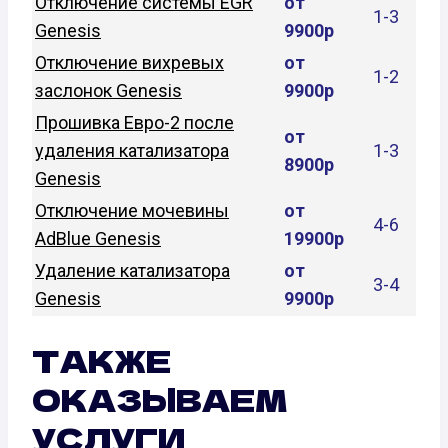
Отключение системы EGR
от
1-3
Genesis
9900р
Отключение вихревых
от
1-2
заслонок Genesis
9900р
Прошивка Евро-2 после
от
удаления катализатора
1-3
8900р
Genesis
Отключение мочевины
от
4-6
AdBlue Genesis
19900р
Удаление катализатора
от
3-4
Genesis
9900р
ТАКЖЕ
ОКАЗЫВАЕМ
УСЛУГИ