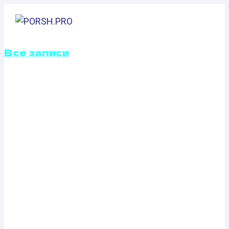
Перейти
к
содержимому
Все записи
ОТКЛЮЧЕНИЕ
ВИХРЕВЫХ
ЗАСЛОНОК
GENESIS G90
3.3 T-GDI (370
Л.С.)