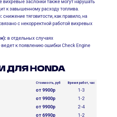
 вихревые заслонки также могут нарушать
дит к завышенному расходу топлива.
):
снижение тяговитости, как правило, на
 связано с некорректной работой вихревых
н):
в отдельных случаях
 ведет к появлению ошибки Check Engine
И ДЛЯ HONDA
Стоимость, руб
Время работ, час
от 9900р
1-3
от 9900р
1-2
от 9900р
2-4
от 6990р
1-2