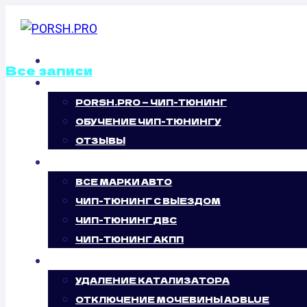
Перейти
к
содержимому
ГЛАВНАЯ
Все записи
О НАС
PORSH.PRO — ЧИП-ТЮНИНГ
ОТКЛЮЧЕНИЕ В
ОБУЧЕНИЕ ЧИП-ТЮНИНГУ
ЗАСЛОНОК HOND
ОТЗЫВЫ
ЧИП-ТЮНИНГ
1.6 (110 Л.С.)
ВСЕ МАРКИ АВТО
ЧИП-ТЮНИНГ С ВЫЕЗДОМ
ЧИП-ТЮНИНГ ДВС
ЧИП-ТЮНИНГ АКПП
УСЛУГИ
УДАЛЕНИЕ КАТАЛИЗАТОРА
ОТКЛЮЧЕНИЕ МОЧЕВИНЫ ADBLUE