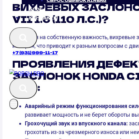
СБРОС ОШИБОК AIRBAG
ВИХРЕВЫХ ЗАСЛОНО
БЛОГ
VII 1.6 (110 Л.С.)?
КОНТАКТЫ
Несмотря на собственную важность, вихревые 
из строя, что приводит к разным вопросам с дви
+7 (931) 999-11-17
ПРОЯВЛЕНИЯ ДЕФЕК
ЗАСЛОНОК HONDA CIVI
Л.С.):
Аварийный режим функционирования сило
развивает мощность и не берет обороты вы
Грохочущий звук из впускного канала:
засл
грохотать из-за чрезмерного износа или не