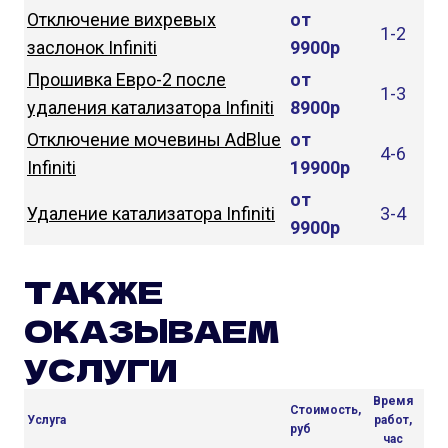
Отключение вихревых
от
1-2
заслонок Infiniti
9900р
Прошивка Евро-2 после
от
1-3
удаления катализатора Infiniti
8900р
Отключение мочевины AdBlue
от
4-6
Infiniti
19900р
от
Удаление катализатора Infiniti
3-4
9900р
ТАКЖЕ
ОКАЗЫВАЕМ
УСЛУГИ
Время
Стоимость,
Услуга
работ,
руб
час