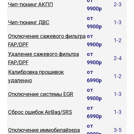
от
Чип-тюнинг АКПП
2-3
9900р
от
Чип-тюнинг ДВС
1-3
9900р
Отключение сажевого фильтра
от
1-2
FAP/DPF
9900р
Удаление сажевого фильтра
от
2-4
FAP/DPF
9900р
Калибровка прошивок
от
1-2
удаленно
6990р
от
Отключение системы EGR
1-3
9900р
от
Сброс ошибок AirBag/SRS
1-3
6990р
от
Отключение иммобилайзера
3-5