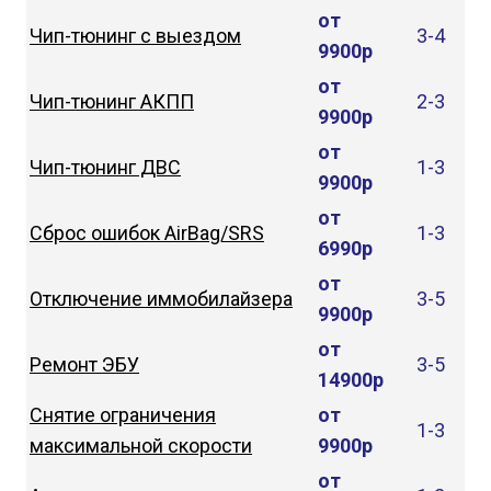
от
Чип-тюнинг с выездом
3-4
9900р
от
Чип-тюнинг АКПП
2-3
9900р
от
Чип-тюнинг ДВС
1-3
9900р
от
Сброс ошибок AirBag/SRS
1-3
6990р
от
Отключение иммобилайзера
3-5
9900р
от
Ремонт ЭБУ
3-5
14900р
Снятие ограничения
от
1-3
максимальной скорости
9900р
от