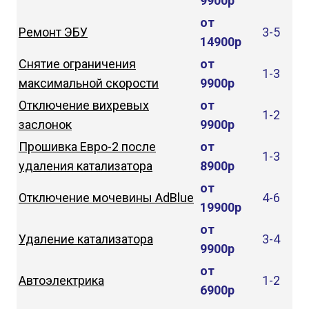
9900р
от
Ремонт ЭБУ
3-5
14900р
Снятие ограничения
от
1-3
максимальной скорости
9900р
Отключение вихревых
от
1-2
заслонок
9900р
Прошивка Евро-2 после
от
1-3
удаления катализатора
8900р
от
Отключение мочевины AdBlue
4-6
19900р
от
Удаление катализатора
3-4
9900р
от
Автоэлектрика
1-2
6900р