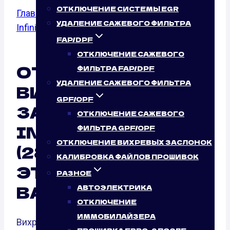
ОТКЛЮЧЕНИЕ СИСТЕМЫ EGR
Главная
/
Отключение вихревых заслонок
/
УДАЛЕНИЕ САЖЕВОГО ФИЛЬТРА
Infiniti
/
M35
/ 3.5
FAP/DPF
ОТКЛЮЧЕНИЕ САЖЕВОГО
ОТКЛЮЧЕНИЕ
ФИЛЬТРА FAP/DPF
УДАЛЕНИЕ САЖЕВОГО ФИЛЬТРА
ВИХРЕВЫХ
GPF/OPF
ЗАСЛОНОК
ОТКЛЮЧЕНИЕ САЖЕВОГО
INFINITI M35 3.5
ФИЛЬТРА GPF/OPF
ОТКЛЮЧЕНИЕ ВИХРЕВЫХ ЗАСЛОНОК
(280 Л.С.): ТАК ЛИ
КАЛИБРОВКА ФАЙЛОВ ПРОШИВОК
ЭТО НУЖНО
РАЗНОЕ
ВАШЕМУ АВТО?
АВТОЭЛЕКТРИКА
ОТКЛЮЧЕНИЕ
ИММОБИЛАЙЗЕРА
Вихревые заслонки — это элементы