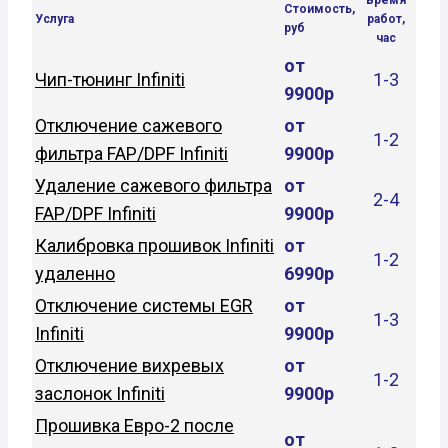
Стоимость,
Услуга
работ,
руб
час
от
Чип-тюнинг Infiniti
1-3
9900р
Отключение сажевого
от
1-2
фильтра FAP/DPF Infiniti
9900р
Удаление сажевого фильтра
от
2-4
FAP/DPF Infiniti
9900р
Калибровка прошивок Infiniti
от
1-2
удаленно
6990р
Отключение системы EGR
от
1-3
Infiniti
9900р
Отключение вихревых
от
1-2
заслонок Infiniti
9900р
Прошивка Евро-2 после
от