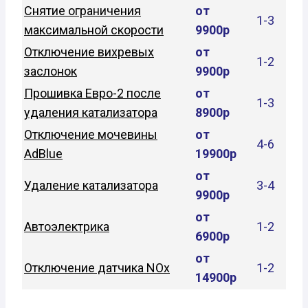
Снятие ограничения
от
1-3
максимальной скорости
9900р
Отключение вихревых
от
1-2
заслонок
9900р
Прошивка Евро-2 после
от
1-3
удаления катализатора
8900р
Отключение мочевины
от
4-6
AdBlue
19900р
от
Удаление катализатора
3-4
9900р
от
Автоэлектрика
1-2
6900р
от
Отключение датчика NOx
1-2
14900р