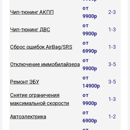
от
Чип-тюнинг АКПП
2-3
9900р
от
Чип-тюнинг ДВС
1-3
9900р
от
Сброс ошибок AirBag/SRS
1-3
6990р
от
Отключение иммобилайзера
3-5
9900р
от
Ремонт ЭБУ
3-5
14900р
Снятие ограничения
от
1-3
максимальной скорости
9900р
от
Автоэлектрика
1-2
6900р
от