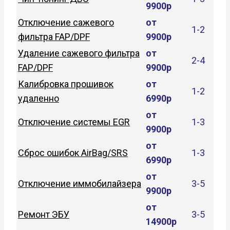
9900р
Отключение сажевого
от
1-2
фильтра FAP/DPF
9900р
Удаление сажевого фильтра
от
2-4
FAP/DPF
9900р
Калибровка прошивок
от
1-2
удаленно
6990р
от
Отключение системы EGR
1-3
9900р
от
Сброс ошибок AirBag/SRS
1-3
6990р
от
Отключение иммобилайзера
3-5
9900р
от
Ремонт ЭБУ
3-5
14900р