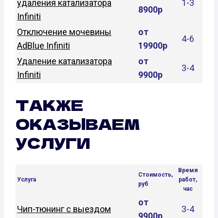
удаления катализатора
1-3
8900р
Infiniti
Отключение мочевины
от
4-6
AdBlue Infiniti
19900р
Удаление катализатора
от
3-4
Infiniti
9900р
ТАКЖЕ
ОКАЗЫВАЕМ
УСЛУГИ
Время
Стоимость,
Услуга
работ,
руб
час
от
Чип-тюнинг с выездом
3-4
9900р