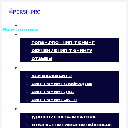
Перейти
к
содержимому
ГЛАВНАЯ
Все записи
О НАС
PORSH.PRO — ЧИП-ТЮНИНГ
ОТКЛЮЧЕНИЕ
ОБУЧЕНИЕ ЧИП-ТЮНИНГУ
ВИХРЕВЫХ
ОТЗЫВЫ
ЧИП-ТЮНИНГ
ЗАСЛОНОК
ВСЕ МАРКИ АВТО
ЧИП-ТЮНИНГ С ВЫЕЗДОМ
INFINITI M35
ЧИП-ТЮНИНГ ДВС
ЧИП-ТЮНИНГ АКПП
3.5 (280 Л.С.)
УСЛУГИ
УДАЛЕНИЕ КАТАЛИЗАТОРА
ОТКЛЮЧЕНИЕ МОЧЕВИНЫ ADBLUE