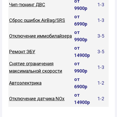
от
Чип-тюнинг ДВС
1-3
9900р
от
Сброс ошибок AirBag/SRS
1-3
6990р
от
Отключение иммобилайзера
3-5
9900р
от
Ремонт ЭБУ
3-5
14900р
Снятие ограничения
от
1-3
максимальной скорости
9900р
от
Автоэлектрика
1-2
6900р
от
Отключение датчика NOx
1-2
14900р