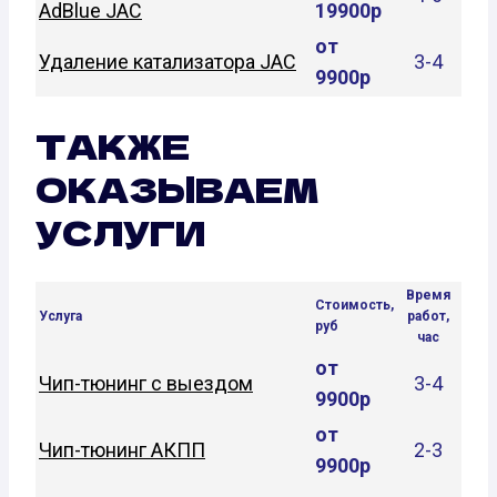
AdBlue JAC
19900р
от
Удаление катализатора JAC
3-4
9900р
ТАКЖЕ
ОКАЗЫВАЕМ
УСЛУГИ
Время
Стоимость,
Услуга
работ,
руб
час
от
Чип-тюнинг с выездом
3-4
9900р
от
Чип-тюнинг АКПП
2-3
9900р