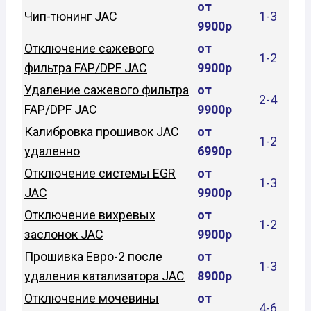
от
Чип-тюнинг JAC
1-3
9900р
Отключение сажевого
от
1-2
фильтра FAP/DPF JAC
9900р
Удаление сажевого фильтра
от
2-4
FAP/DPF JAC
9900р
Калибровка прошивок JAC
от
1-2
удаленно
6990р
Отключение системы EGR
от
1-3
JAC
9900р
Отключение вихревых
от
1-2
заслонок JAC
9900р
Прошивка Евро-2 после
от
1-3
удаления катализатора JAC
8900р
Отключение мочевины
от
4-6