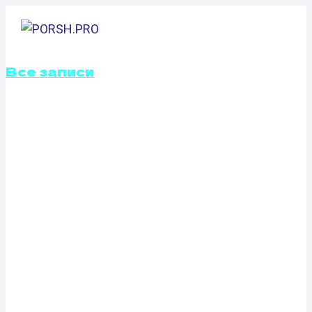
Перейти
к
содержимому
Все записи
ОТКЛЮЧЕНИЕ
ВИХРЕВЫХ
ЗАСЛОНОК
JAC REFINE S5
2.0T (176 Л.С.)