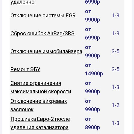
удаленно
6990р
от
Отключение системы EGR
1-3
9900р
от
Сброс ошибок AirBag/SRS
1-3
6990р
от
Отключение иммобилайзера
3-5
9900р
от
Ремонт ЭБУ
3-5
14900р
Снятие ограничения
от
1-3
максимальной скорости
9900р
Отключение вихревых
от
1-2
заслонок
9900р
Прошивка Евро-2 после
от
1-3
удаления катализатора
8900р