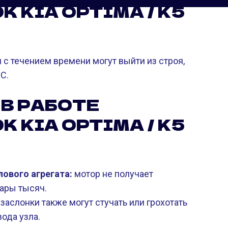
 KIA OPTIMA / K5
 с течением времени могут выйти из строя,
С.
 В РАБОТЕ
 KIA OPTIMA / K5
ового агрегата:
мотор не получает
пары тысяч.
заслонки также могут стучать или грохотать
ода узла.