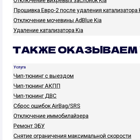
Отключение вихревых заслонок Kia
Прошивка Евро-2 после удаления катализатора 
Отключение мочевины AdBlue Kia
Удаление катализатора Kia
ТАКЖЕ ОКАЗЫВАЕМ 
Услуга
Чип-тюнинг с выездом
Чип-тюнинг АКПП
Чип-тюнинг ДВС
Сброс ошибок AirBag/SRS
Отключение иммобилайзера
Ремонт ЭБУ
Снятие ограничения максимальной скорости