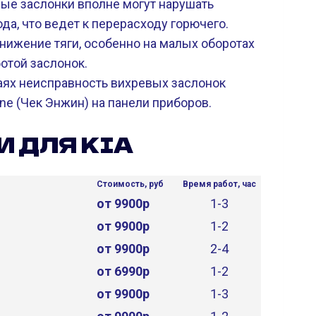
ые заслонки вполне могут нарушать
а, что ведет к перерасходу горючего.
нижение тяги, особенно на малых оборотах
отой заслонок.
аях неисправность вихревых заслонок
ne (Чек Энжин) на панели приборов.
 ДЛЯ KIA
Стоимость, руб
Время работ, час
от 9900р
1-3
от 9900р
1-2
от 9900р
2-4
от 6990р
1-2
от 9900р
1-3