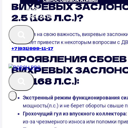
СБРОС ОШИБОК AIRBAG
ВИХРЕВЫХ ЗАСЛОНОК
БЛОГ
2.5 (168 Л.С.)?
КОНТАКТЫ
Не взирая на свою важность, вихревые заслонки
что может привести к некоторым вопросам с ДВ
+7 (931) 999-11-17
ПРОЯВЛЕНИЯ СБОЕВ
ВИХРЕВЫХ ЗАСЛОНОК
2.5 (168 Л.С.):
Экстренный режим функционирования сил
мощность(л.с.) и не берет обороты свыше 
Грохочущий гул из впускного коллектора:
из-за чрезмерного износа или поломки прив