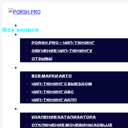
Перейти
к
содержимому
ГЛАВНАЯ
Все записи
О НАС
PORSH.PRO — ЧИП-ТЮНИНГ
ОТКЛЮЧЕНИЕ В
ОБУЧЕНИЕ ЧИП-ТЮНИНГУ
ЗАСЛОНОК KIA O
ОТЗЫВЫ
ЧИП-ТЮНИНГ
(168 Л.С.)
ВСЕ МАРКИ АВТО
ЧИП-ТЮНИНГ С ВЫЕЗДОМ
ЧИП-ТЮНИНГ ДВС
ЧИП-ТЮНИНГ АКПП
УСЛУГИ
УДАЛЕНИЕ КАТАЛИЗАТОРА
ОТКЛЮЧЕНИЕ МОЧЕВИНЫ ADBLUE