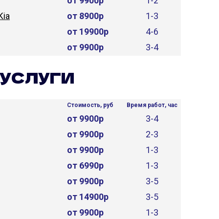
от 9900р
1-2
Kia
от 8900р
1-3
от 19900р
4-6
от 9900р
3-4
УСЛУГИ
Стоимость, руб
Время работ, час
от 9900р
3-4
от 9900р
2-3
от 9900р
1-3
от 6990р
1-3
от 9900р
3-5
от 14900р
3-5
от 9900р
1-3