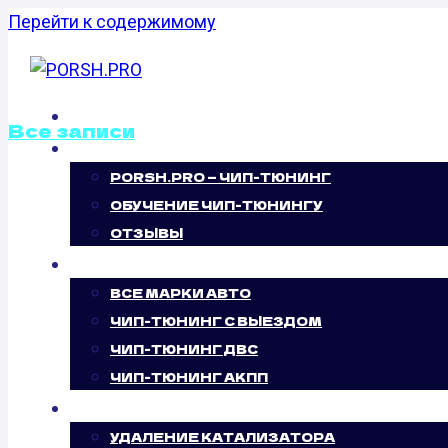
Перейти к содержимому
ГЛАВНАЯ
Все записи
О НАС
PORSH.PRO — ЧИП-ТЮНИНГ
ОТКЛЮЧЕНИЕ В
ОБУЧЕНИЕ ЧИП-ТЮНИНГУ
ЗАСЛОНОК KIA P
ОТЗЫВЫ
ЧИП-ТЮНИНГ
(129 Л.С.)
ВСЕ МАРКИ АВТО
ЧИП-ТЮНИНГ С ВЫЕЗДОМ
ЧИП-ТЮНИНГ ДВС
ЧИП-ТЮНИНГ АКПП
УСЛУГИ
УДАЛЕНИЕ КАТАЛИЗАТОРА