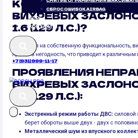
КОГДА ЖЕ ТРЕБУЕТ
СНЯТИЕ ОГРАНИЧЕНИЯ МАКСИМАЛ
СБРОС ОШИБОК AIRBAG
ВИХРЕВЫХ ЗАСЛОНО
БЛОГ
1.6 (129 Л.С.)?
КОНТАКТЫ
Не взирая на собственную функциональность, в
прийти в негодность, что приводит к различным
+7 (931) 999-11-17
ПРОЯВЛЕНИЯ НЕПР
ВИХРЕВЫХ ЗАСЛОНО
1.6 (129 Л.С.):
Экстренный режим работы ДВС:
силовой а
берет обороты выше двух - двух с половино
Металлический шум из впускного коллек