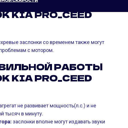
СЯ ВЫКЛЮЧЕНИЕ
ЬНОЙ СКАРОСТИ
К KIA PRO_CEED
ихревые заслонки со временем также могут
 проблемам с мотором.
АВИЛЬНОЙ РАБОТЫ
К KIA PRO_CEED
грегат не развивает мощность(л.с.) и не
й тысяч в минуту.
тора:
заслонки вполне могут издавать звуки