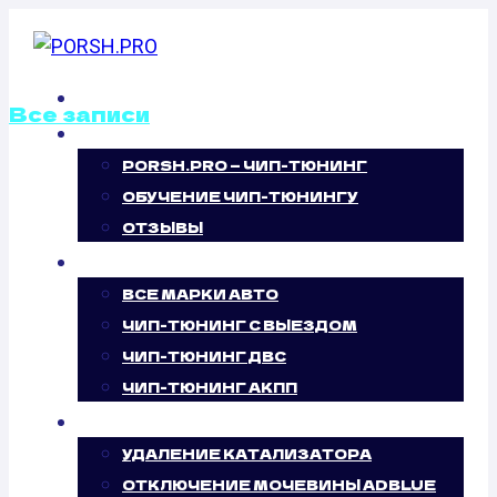
Перейти
к
содержимому
ГЛАВНАЯ
Все записи
О НАС
PORSH.PRO — ЧИП-ТЮНИНГ
ОТКЛЮЧЕНИЕ
ОБУЧЕНИЕ ЧИП-ТЮНИНГУ
ВИХРЕВЫХ
ОТЗЫВЫ
ЧИП-ТЮНИНГ
ЗАСЛОНОК KIA
ВСЕ МАРКИ АВТО
ЧИП-ТЮНИНГ С ВЫЕЗДОМ
RIO 1.5 (108 Л.С.)
ЧИП-ТЮНИНГ ДВС
ЧИП-ТЮНИНГ АКПП
УСЛУГИ
УДАЛЕНИЕ КАТАЛИЗАТОРА
ОТКЛЮЧЕНИЕ МОЧЕВИНЫ ADBLUE