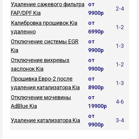
Удаление сажевого фильтра
от
2-4
FAP/DPF Kia
9900р
Калибровка прошивок Kia
от
1-2
удаленно
6990р
Отключение системы EGR
от
1-3
Kia
9900р
Отключение вихревых
от
1-2
заслонок Kia
9900р
Прошивка Евро-2 после
от
1-3
удаления катализатора Kia
8900р
Отключение мочевины
от
4-6
AdBlue Kia
19900р
от
Удаление катализатора Kia
3-4
9900р