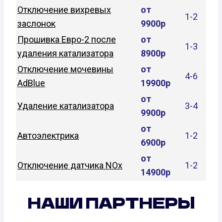
Отключение вихревых
от
1-2
заслонок
9900р
Прошивка Евро-2 после
от
1-3
удаления катализатора
8900р
Отключение мочевины
от
4-6
AdBlue
19900р
от
Удаление катализатора
3-4
9900р
от
Автоэлектрика
1-2
6900р
от
Отключение датчика NOx
1-2
14900р
НАШИ ПАРТНЕРЫ