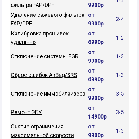
1-2
фильтра FAP/DPF
9900р
Удаление сажевого фильтра
от
2-4
FAP/DPF
9900р
Калибровка прошивок
от
1-2
удаленно
6990р
от
Отключение системы EGR
1-3
9900р
от
Сброс ошибок AirBag/SRS
1-3
6990р
от
Отключение иммобилайзера
3-5
9900р
от
Ремонт ЭБУ
3-5
14900р
Снятие ограничения
от
1-3
максимальной скорости
9900р