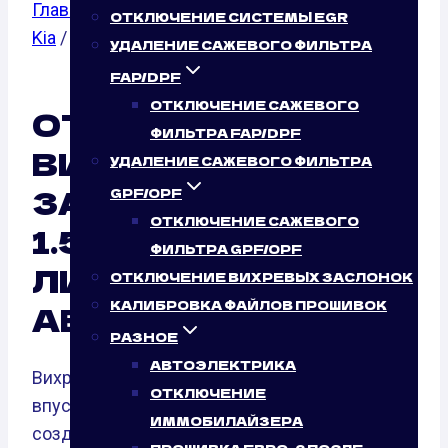
Главная
/
Отключение вихревых заслонок
/
ОТКЛЮЧЕНИЕ СИСТЕМЫ EGR
Kia
/
Rio
/ 1.5
УДАЛЕНИЕ САЖЕВОГО ФИЛЬТРА
FAP/DPF
ОТКЛЮЧЕНИЕ САЖЕВОГО
ОТКЛЮЧЕНИЕ
ФИЛЬТРА FAP/DPF
ВИХРЕВЫХ
УДАЛЕНИЕ САЖЕВОГО ФИЛЬТРА
ЗАСЛОНОК KIA RIO
GPF/OPF
ОТКЛЮЧЕНИЕ САЖЕВОГО
1.5 (108 Л.С.): НУЖНО
ФИЛЬТРА GPF/OPF
ЛИ ЭТО ВАШЕМУ
ОТКЛЮЧЕНИЕ ВИХРЕВЫХ ЗАСЛОНОК
КАЛИБРОВКА ФАЙЛОВ ПРОШИВОК
АВТО?
РАЗНОЕ
АВТОЭЛЕКТРИКА
Вихревые заслонки — это элементы
ОТКЛЮЧЕНИЕ
впускного коллектора, предназначенные для
ИММОБИЛАЙЗЕРА
создания завихрений воздуха во впускном