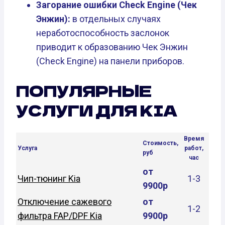
Загорание ошибки Check Engine (Чек
Энжин):
в отдельных случаях
неработоспособность заслонок
приводит к образованию Чек Энжин
(Check Engine) на панели приборов.
ПОПУЛЯРНЫЕ
УСЛУГИ ДЛЯ KIA
Время
Стоимость,
Услуга
работ,
руб
час
от
Чип-тюнинг Kia
1-3
9900р
Отключение сажевого
от
1-2
фильтра FAP/DPF Kia
9900р