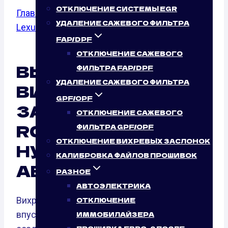
ОТКЛЮЧЕНИЕ СИСТЕМЫ EGR
Главная
/
Отключение вихревых заслонок
/
УДАЛЕНИЕ САЖЕВОГО ФИЛЬТРА
Lexus
/ 300h
FAP/DPF
ОТКЛЮЧЕНИЕ САЖЕВОГО
ВЫКЛЮЧЕНИЕ
ФИЛЬТРА FAP/DPF
УДАЛЕНИЕ САЖЕВОГО ФИЛЬТРА
ВИХРЕВЫХ
GPF/OPF
ЗАСЛОНОК LEXUS
ОТКЛЮЧЕНИЕ САЖЕВОГО
RC 300H (178 Л.С.):
ФИЛЬТРА GPF/OPF
ОТКЛЮЧЕНИЕ ВИХРЕВЫХ ЗАСЛОНОК
НУЖНО ЛИ ЭТО
КАЛИБРОВКА ФАЙЛОВ ПРОШИВОК
АВТО?
РАЗНОЕ
АВТОЭЛЕКТРИКА
Вихревые заслонки — это элементы
ОТКЛЮЧЕНИЕ
впускного коллектора, созданные для
ИММОБИЛАЙЗЕРА