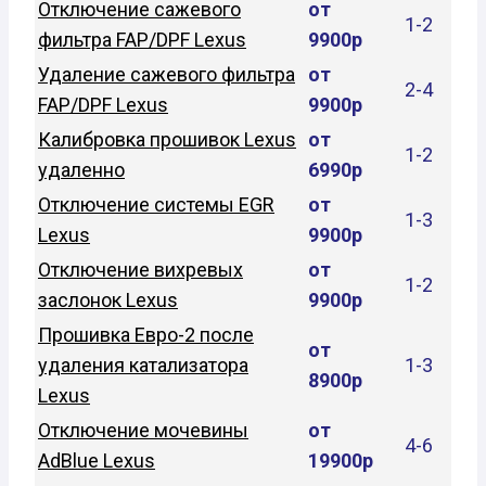
Отключение сажевого
от
1-2
фильтра FAP/DPF Lexus
9900р
Удаление сажевого фильтра
от
2-4
FAP/DPF Lexus
9900р
Калибровка прошивок Lexus
от
1-2
удаленно
6990р
Отключение системы EGR
от
1-3
Lexus
9900р
Отключение вихревых
от
1-2
заслонок Lexus
9900р
Прошивка Евро-2 после
от
удаления катализатора
1-3
8900р
Lexus
Отключение мочевины
от
4-6
AdBlue Lexus
19900р