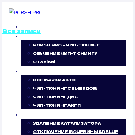
Перейти
к
содержимому
ГЛАВНАЯ
Все записи
О НАС
PORSH.PRO — ЧИП-ТЮНИНГ
ОТКЛЮЧЕНИЕ
ОБУЧЕНИЕ ЧИП-ТЮНИНГУ
ВИХРЕВЫХ
ОТЗЫВЫ
ЧИП-ТЮНИНГ
ЗАСЛОНОК
ВСЕ МАРКИ АВТО
ЧИП-ТЮНИНГ С ВЫЕЗДОМ
LEXUS RC 300H
ЧИП-ТЮНИНГ ДВС
ЧИП-ТЮНИНГ АКПП
(178 Л.С.)
УСЛУГИ
УДАЛЕНИЕ КАТАЛИЗАТОРА
ОТКЛЮЧЕНИЕ МОЧЕВИНЫ ADBLUE