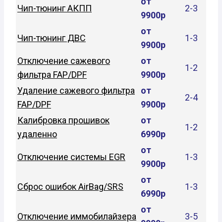
от
Чип-тюнинг АКПП
2-3
9900р
от
Чип-тюнинг ДВС
1-3
9900р
Отключение сажевого
от
1-2
фильтра FAP/DPF
9900р
Удаление сажевого фильтра
от
2-4
FAP/DPF
9900р
Калибровка прошивок
от
1-2
удаленно
6990р
от
Отключение системы EGR
1-3
9900р
от
Сброс ошибок AirBag/SRS
1-3
6990р
от
Отключение иммобилайзера
3-5