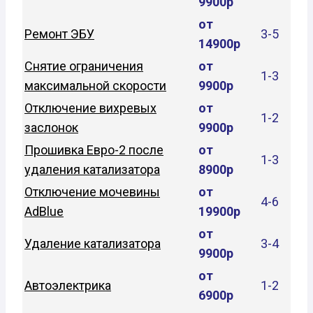
9900р
от
Ремонт ЭБУ
3-5
14900р
Снятие ограничения
от
1-3
максимальной скорости
9900р
Отключение вихревых
от
1-2
заслонок
9900р
Прошивка Евро-2 после
от
1-3
удаления катализатора
8900р
Отключение мочевины
от
4-6
AdBlue
19900р
от
Удаление катализатора
3-4
9900р
от
Автоэлектрика
1-2
6900р