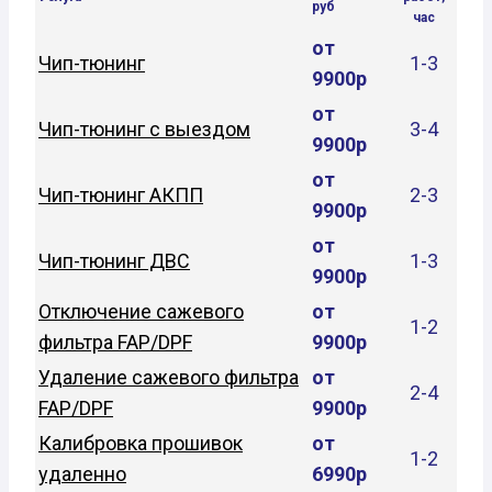
руб
час
от
Чип-тюнинг
1-3
9900р
от
Чип-тюнинг с выездом
3-4
9900р
от
Чип-тюнинг АКПП
2-3
9900р
от
Чип-тюнинг ДВС
1-3
9900р
Отключение сажевого
от
1-2
фильтра FAP/DPF
9900р
Удаление сажевого фильтра
от
2-4
FAP/DPF
9900р
Калибровка прошивок
от
1-2
удаленно
6990р