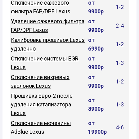
Отключение сажевого
от
1-2
фильтра FAP/DPF Lexus
9900р
Удаление сажевого фильтра
от
2-4
FAP/DPF Lexus
9900р
Калибровка прошивок Lexus
от
1-2
удаленно
6990р
Отключение системы EGR
от
1-3
Lexus
9900р
Отключение вихревых
от
1-2
заслонок Lexus
9900р
Прошивка Евро-2 после
от
удаления катализатора
1-3
8900р
Lexus
Отключение мочевины
от
4-6
AdBlue Lexus
19900р