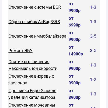
от
Отключение системы EGR
1-3
9900р
от
Сброс ошибок AirBag/SRS
1-3
6990р
от
Отключение иммобилайзера
3-5
9900р
от
Ремонт ЭБУ
3-5
14900р
Снятие ограничения
от
1-3
максимальной скорости
9900р
Отключение вихревых
от
1-2
заслонок
9900р
Прошивка Евро-2 после
от
1-3
удаления катализатора
8900р
Отключение мочевины
от