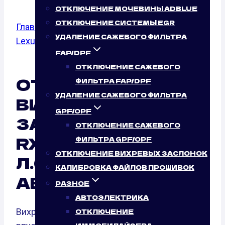
ОТКЛЮЧЕНИЕ МОЧЕВИНЫ ADBLUE
ОТКЛЮЧЕНИЕ СИСТЕМЫ EGR
Главная
/
Отключение вихревых заслонок
/
УДАЛЕНИЕ САЖЕВОГО ФИЛЬТРА
Lexus
/ 400h
FAP/DPF
ОТКЛЮЧЕНИЕ САЖЕВОГО
ОТКЛЮЧЕНИЕ
ФИЛЬТРА FAP/DPF
УДАЛЕНИЕ САЖЕВОГО ФИЛЬТРА
ВИХРЕВЫХ
GPF/OPF
ЗАСЛОНОК LEXUS
ОТКЛЮЧЕНИЕ САЖЕВОГО
RX II 400H (210
ФИЛЬТРА GPF/OPF
ОТКЛЮЧЕНИЕ ВИХРЕВЫХ ЗАСЛОНОК
Л.С.): НУЖНО ЛИ ЭТО
КАЛИБРОВКА ФАЙЛОВ ПРОШИВОК
АВТО?
РАЗНОЕ
АВТОЭЛЕКТРИКА
Вихревые заслонки — это элементы
ОТКЛЮЧЕНИЕ