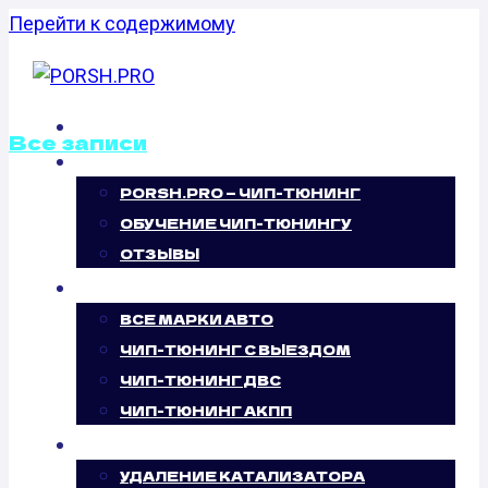
Перейти к содержимому
ГЛАВНАЯ
Все записи
О НАС
PORSH.PRO — ЧИП-ТЮНИНГ
ОТКЛЮЧЕНИЕ
ОБУЧЕНИЕ ЧИП-ТЮНИНГУ
ВИХРЕВЫХ
ОТЗЫВЫ
ЧИП-ТЮНИНГ
ЗАСЛОНОК
ВСЕ МАРКИ АВТО
ЧИП-ТЮНИНГ С ВЫЕЗДОМ
LEXUS RX II
ЧИП-ТЮНИНГ ДВС
ЧИП-ТЮНИНГ АКПП
400H (210 Л.С.)
УСЛУГИ
УДАЛЕНИЕ КАТАЛИЗАТОРА