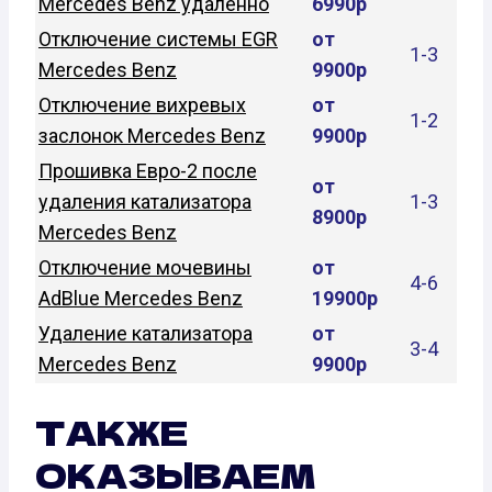
Mercedes Benz удаленно
6990р
Отключение системы EGR
от
1-3
Mercedes Benz
9900р
Отключение вихревых
от
1-2
заслонок Mercedes Benz
9900р
Прошивка Евро-2 после
от
удаления катализатора
1-3
8900р
Mercedes Benz
Отключение мочевины
от
4-6
AdBlue Mercedes Benz
19900р
Удаление катализатора
от
3-4
Mercedes Benz
9900р
ТАКЖЕ
ОКАЗЫВАЕМ