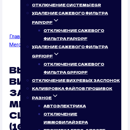
Л.С.)
ОТКЛЮЧЕНИЕ СИСТЕМЫ EGR
УДАЛЕНИЕ САЖЕВОГО ФИЛЬТРА
FAP/DPF
ОТКЛЮЧЕНИЕ САЖЕВОГО
Главная
/
Отключение вихревых заслонок
/
ФИЛЬТРА FAP/DPF
Mercedes Benz
/ 220 CDI
УДАЛЕНИЕ САЖЕВОГО ФИЛЬТРА
GPF/OPF
ОТКЛЮЧЕНИЕ САЖЕВОГО
ВЫКЛЮЧЕНИЕ
ФИЛЬТРА GPF/OPF
ВИХРЕВЫХ
ОТКЛЮЧЕНИЕ ВИХРЕВЫХ ЗАСЛОНОК
ЗАСЛОНОК
КАЛИБРОВКА ФАЙЛОВ ПРОШИВОК
РАЗНОЕ
MERCEDES BENZ V-
АВТОЭЛЕКТРИКА
CLASS II 220 CDI
ОТКЛЮЧЕНИЕ
ИММОБИЛАЙЗЕРА
(163 Л.С.): НУЖНО ЛИ