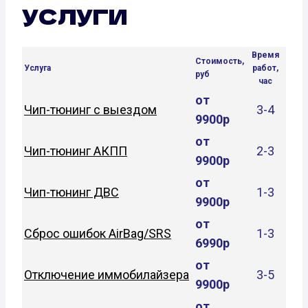
УСЛУГИ
Время
Стоимость,
Услуга
работ,
руб
час
от
Чип-тюнинг с выездом
3-4
9900р
от
Чип-тюнинг АКПП
2-3
9900р
от
Чип-тюнинг ДВС
1-3
9900р
от
Сброс ошибок AirBag/SRS
1-3
6990р
от
Отключение иммобилайзера
3-5
9900р
от