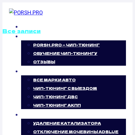
Перейти
к
содержимому
ГЛАВНАЯ
Все записи
О НАС
PORSH.PRO — ЧИП-ТЮНИНГ
ОТКЛЮЧЕНИЕ
ОБУЧЕНИЕ ЧИП-ТЮНИНГУ
ВИХРЕВЫХ
ОТЗЫВЫ
ЧИП-ТЮНИНГ
ЗАСЛОНОК
ВСЕ МАРКИ АВТО
ЧИП-ТЮНИНГ С ВЫЕЗДОМ
MERCEDES
ЧИП-ТЮНИНГ ДВС
ЧИП-ТЮНИНГ АКПП
BENZ V-CLASS
УСЛУГИ
II 220 CDI (163
УДАЛЕНИЕ КАТАЛИЗАТОРА
ОТКЛЮЧЕНИЕ МОЧЕВИНЫ ADBLUE