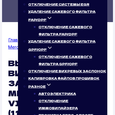
(114 Л.С.)
ОТКЛЮЧЕНИЕ СИСТЕМЫ EGR
УДАЛЕНИЕ САЖЕВОГО ФИЛЬТРА
FAP/DPF
ОТКЛЮЧЕНИЕ САЖЕВОГО
ФИЛЬТРА FAP/DPF
Главная
/
Отключение вихревых заслонок
/
УДАЛЕНИЕ САЖЕВОГО ФИЛЬТРА
Mercedes Benz
/ 111 CDI
GPF/OPF
ОТКЛЮЧЕНИЕ САЖЕВОГО
ВЫКЛЮЧЕНИЕ
ФИЛЬТРА GPF/OPF
ВИХРЕВЫХ
ОТКЛЮЧЕНИЕ ВИХРЕВЫХ ЗАСЛОНОК
КАЛИБРОВКА ФАЙЛОВ ПРОШИВОК
ЗАСЛОНОК
РАЗНОЕ
MERCEDES BENZ
АВТОЭЛЕКТРИКА
VITO (W447) 111 CDI
ОТКЛЮЧЕНИЕ
ИММОБИЛАЙЗЕРА
(114 Л.С.): ТАК ЛИ