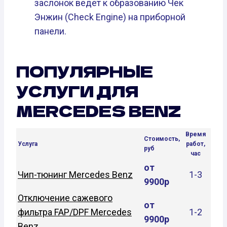
заслонок ведет к образованию Чек
Энжин (Check Engine) на приборной
панели.
ПОПУЛЯРНЫЕ
УСЛУГИ ДЛЯ
MERCEDES BENZ
Время
Стоимость,
Услуга
работ,
руб
час
от
Чип-тюнинг Mercedes Benz
1-3
9900р
Отключение сажевого
от
фильтра FAP/DPF Mercedes
1-2
9900р
Benz