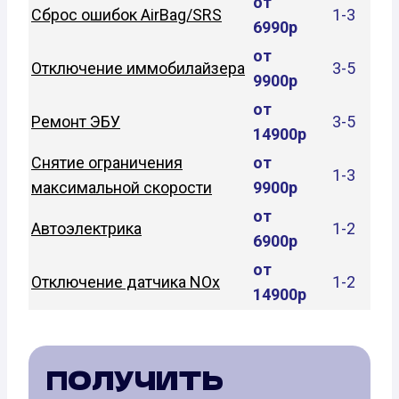
от
Сброс ошибок AirBag/SRS
1-3
6990р
от
Отключение иммобилайзера
3-5
9900р
от
Ремонт ЭБУ
3-5
14900р
Снятие ограничения
от
1-3
максимальной скорости
9900р
от
Автоэлектрика
1-2
6900р
от
Отключение датчика NOx
1-2
14900р
ПОЛУЧИТЬ