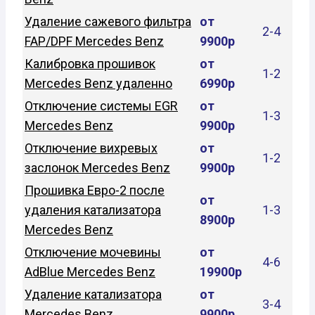
Удаление сажевого фильтра
от
2-4
FAP/DPF Mercedes Benz
9900р
Калибровка прошивок
от
1-2
Mercedes Benz удаленно
6990р
Отключение системы EGR
от
1-3
Mercedes Benz
9900р
Отключение вихревых
от
1-2
заслонок Mercedes Benz
9900р
Прошивка Евро-2 после
от
удаления катализатора
1-3
8900р
Mercedes Benz
Отключение мочевины
от
4-6
AdBlue Mercedes Benz
19900р
Удаление катализатора
от
3-4
Mercedes Benz
9900р