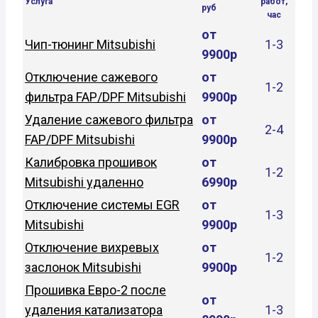
Услуга
работ,
руб
час
от
Чип-тюнинг Mitsubishi
1-3
9900р
Отключение сажевого
от
1-2
фильтра FAP/DPF Mitsubishi
9900р
Удаление сажевого фильтра
от
2-4
FAP/DPF Mitsubishi
9900р
Калибровка прошивок
от
1-2
Mitsubishi удаленно
6990р
Отключение системы EGR
от
1-3
Mitsubishi
9900р
Отключение вихревых
от
1-2
заслонок Mitsubishi
9900р
Прошивка Евро-2 после
от
удаления катализатора
1-3