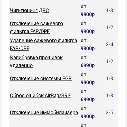
от
Чип-тюнинг ДВС
1-3
9900р
Отключение сажевого
от
1-2
фильтра FAP/DPF
9900р
Удаление сажевого фильтра
от
2-4
FAP/DPF
9900р
Калибровка прошивок
от
1-2
удаленно
6990р
от
Отключение системы EGR
1-3
9900р
от
Сброс ошибок AirBag/SRS
1-3
6990р
от
Отключение иммобилайзера
3-5
9900р
от