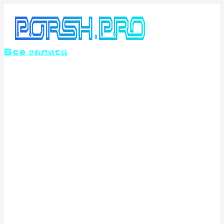
Перейти
к
содержимому
Все записи
ОТКЛЮЧЕНИЕ
ВИХРЕВЫХ
ЗАСЛОНОК
MITSUBISHI
L200 2.5 TD (90
Л.С.)