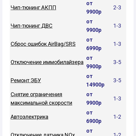
от
Чип-тюнинг АКПП
2-3
9900р
от
Чип-тюнинг ДВС
1-3
9900р
от
Сброс ошибок AirBag/SRS
1-3
6990р
от
Отключение иммобилайзера
3-5
9900р
от
Ремонт ЭБУ
3-5
14900р
Снятие ограничения
от
1-3
максимальной скорости
9900р
от
Автоэлектрика
1-2
6900р
от
Отключение датчика NOx
1-2