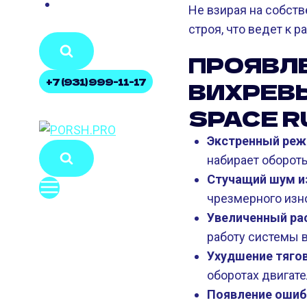
КОНТАКТЫ
Не взирая на собст
строя, что ведет к 
ПРОЯВЛ
+7 (931) 999-11-17
ВИХРЕВ
SPACE R
Экстренный реж
набирает оборот
Стучащий шум из
чрезмерного изно
Увеличенный ра
работу системы в
Ухудшение тягов
оборотах двигате
Появление ошибк