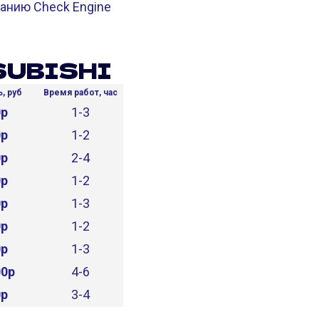
ванию Check Engine
SUBISHI
, руб
Время работ, час
0р
1-3
0р
1-2
0р
2-4
0р
1-2
0р
1-3
0р
1-2
0р
1-3
00р
4-6
0р
3-4