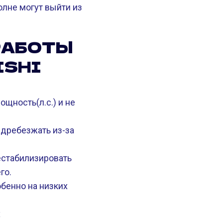
олне могут выйти из
РАБОТЫ
ISHI
ощность(л.с.) и не
 дребезжать из-за
естабилизировать
го.
обенно на низких
.
х