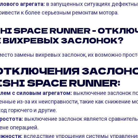
ового агрегата:
в запущенных ситуациях дефектны
привести к более серьезным ремонтам мотора.
HI SPACE RUNNER - ОТКЛЮ
 ВИХРЕВЫХ ЗАСЛОНОК?
вместо замены вихревых заслонок, их возможно прос
ОТКЛЮЧЕНИЯ ЗАСЛОНО
SHI SPACE RUNNER:
блем с силовым агрегатом:
выключение заслонок по
нные из-за их неисправности, такие как снижение мощ
од горючего и другие.
ростота:
выключение заслонок является сравнитель
ене операцией.
ежности:
вследствие упрощения системы управлени