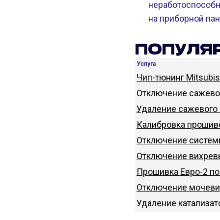
неработоспособн
на приборной пан
ПОПУЛЯР
Услуга
Чип-тюнинг Mitsubis
Отключение сажевог
Удаление сажевого 
Калибровка прошиво
Отключение системы
Отключение вихревы
Прошивка Евро-2 по
Отключение мочевин
Удаление катализато