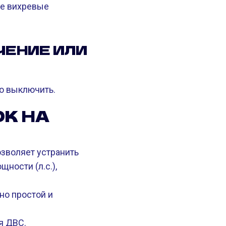
е вихревые
ЧЕНИЕ ИЛИ
то выключить.
К НА
зволяет устранить
ности (л.с.),
но простой и
я ДВС.