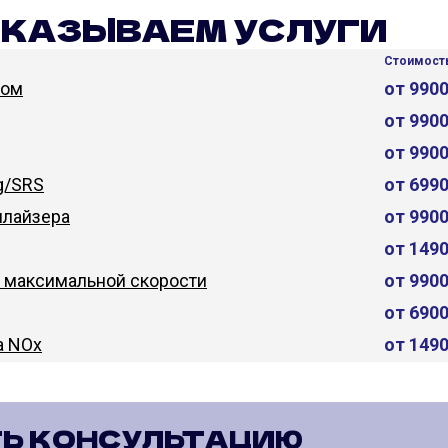
ОКАЗЫВАЕМ УСЛУГИ
Стоимость
дом
от 990
от 990
от 990
g/SRS
от 699
лайзера
от 990
от 149
 максимальной скорости
от 990
от 690
а NOx
от 149
Ь КОНСУЛЬТАЦИЮ