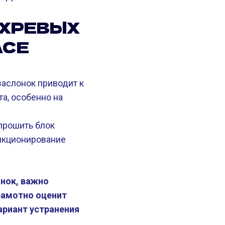
ИХРЕВЫХ
ACE
аслонок приводит к
а, особенно на
прошить блок
ункционирование
онок, важно
рамотно оценит
ариант устранения