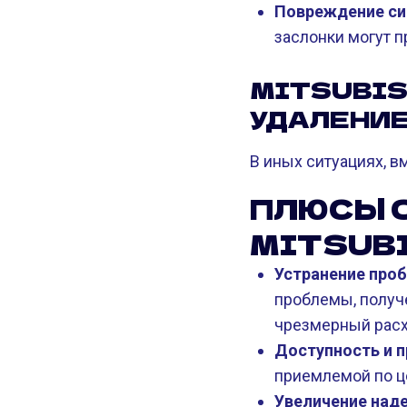
Повреждение сил
заслонки могут 
MITSUBIS
УДАЛЕНИЕ
В иных ситуациях, 
ПЛЮСЫ 
MITSUBI
Устранение про
проблемы, получе
чрезмерный расх
Доступность и п
приемлемой по ц
Увеличение над