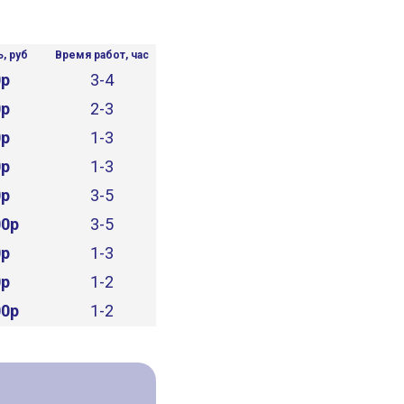
, руб
Время работ, час
0р
3-4
0р
2-3
0р
1-3
0р
1-3
0р
3-5
00р
3-5
0р
1-3
0р
1-2
00р
1-2