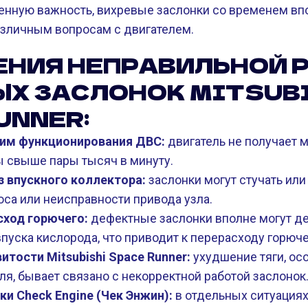
венную важность, вихревые заслонки со временем вп
различным вопросам с двигателем.
ЕНИЯ НЕПРАВИЛЬНОЙ 
ЫХ ЗАСЛОНОК MITSUB
UNNER:
им функционирования ДВС:
двигатель не получает м
ы свыше пары тысяч в минуту.
 впускного коллектора:
заслонки могут стучать или
са или неисправности привода узла.
сход горючего:
дефектные заслонки вполне могут д
пуска кислорода, что приводит к перерасходу горюче
итости Mitsubishi Space Runner:
ухудшение тяги, ос
ля, бывает связано с некорректной работой заслонок
и Check Engine (Чек Энжин):
в отдельных ситуация