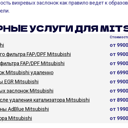
ость вихревых заслонок как правило ведет к образо
ели.
НЫЕ УСЛУГИ ДЛЯ MIT
Стоимость
hi
от 990
о фильтра FAP/DPF Mitsubishi
от 990
фильтра FAP/DPF Mitsubishi
от 990
к Mitsubishi удаленно
от 699
 EGR Mitsubishi
от 990
х заслонок Mitsubishi
от 990
сле удаления катализатора Mitsubishi
от 890
ы AdBlue Mitsubishi
от 199
ра Mitsubishi
от 990