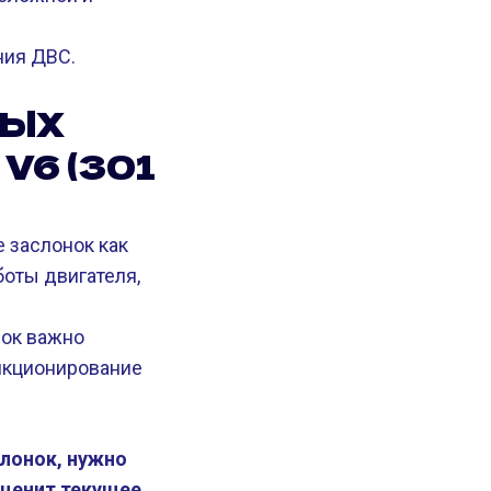
ния ДВС.
ВЫХ
V6 (301
 заслонок как
оты двигателя,
нок важно
ункционирование
лонок, нужно
оценит текущее