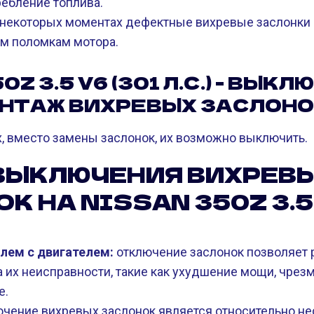
ребление топлива.
некоторых моментах дефектные вихревые заслонки к
м поломкам мотора.
0Z 3.5 V6 (301 Л.С.) - ВЫК
НТАЖ ВИХРЕВЫХ ЗАСЛОНО
х, вместо замены заслонок, их возможно выключить.
ВЫКЛЮЧЕНИЯ ВИХРЕВ
К НА NISSAN 350Z 3.5 
лем с двигателем:
отключение заслонок позволяет 
а их неисправности, такие как ухудшение мощи, чре
е.
чение вихревых заслонок является относительно не