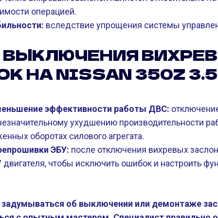
оимости операцией.
ильности:
вследствие упрощения системы управле
 ВЫКЛЮЧЕНИЯ ВИХРЕ
К НА NISSAN 350Z 3.5 
еньшение эффективности работы ДВС:
отключение
 незначительному ухудшению производительности раб
енных оборотах силового агрегата.
репрошивки ЭБУ:
после отключения вихревых засло
 двигателя, чтобы исключить ошибок и настроить ф
ак задумываться об выключении или демонтаже зас
ься с опытным мастером. Специалист правильно 