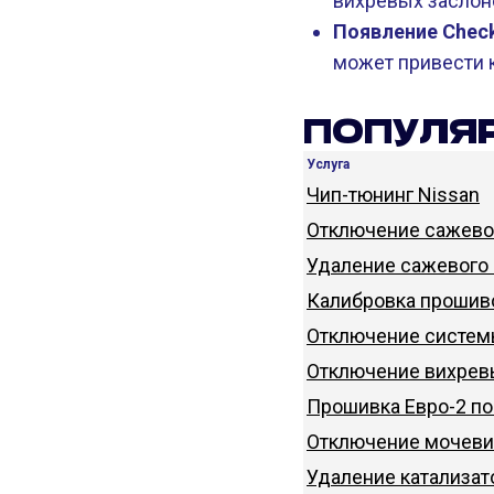
вихревых заслон
Появление Check
может привести к
ПОПУЛЯР
Услуга
Чип-тюнинг Nissan
Отключение сажевог
Удаление сажевого 
Калибровка прошиво
Отключение систем
Отключение вихревы
Прошивка Евро-2 по
Отключение мочеви
Удаление катализат