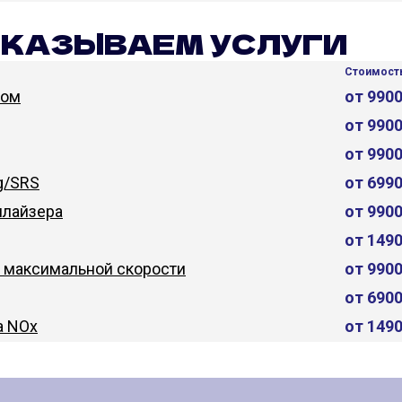
ОКАЗЫВАЕМ УСЛУГИ
Стоимость
дом
от 990
от 990
от 990
g/SRS
от 699
лайзера
от 990
от 149
 максимальной скорости
от 990
от 690
а NOx
от 149