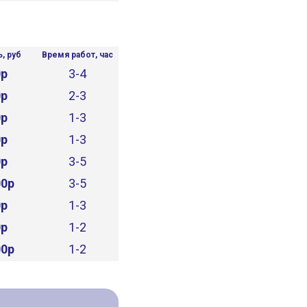
, руб
Время работ, час
0р
3-4
0р
2-3
0р
1-3
0р
1-3
0р
3-5
00р
3-5
0р
1-3
0р
1-2
00р
1-2