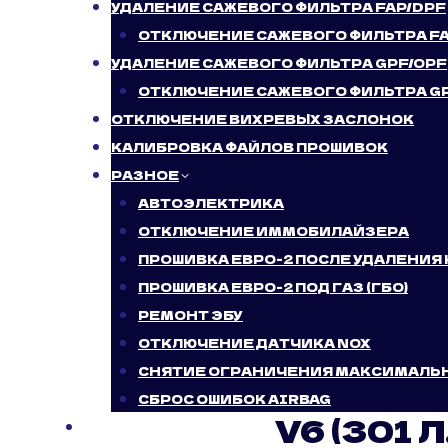
УДАЛЕНИЕ САЖЕВОГО ФИЛЬТРА FAP/DPF
Главная
/
Отключени
ОТКЛЮЧЕНИЕ САЖЕВОГО ФИЛЬТРА F
УДАЛЕНИЕ САЖЕВОГО ФИЛЬТРА GPF/OPF
ВЫКЛЮЧ
ОТКЛЮЧЕНИЕ САЖЕВОГО ФИЛЬТРА G
NISSAN 3
ОТКЛЮЧЕНИЕ ВИХРЕВЫХ ЗАСЛОНОК
КАЛИБРОВКА ФАЙЛОВ ПРОШИВОК
ЭТО НУ
РАЗНОЕ
АВТОЭЛЕКТРИКА
Вихревые заслонки 
ОТКЛЮЧЕНИЕ ИММОБИЛАЙЗЕРА
завихрений воздуха 
ПРОШИВКА ЕВРО-2 ПОСЛЕ УДАЛЕНИЯ
более качественном
ПРОШИВКА ЕВРО-2 ПОД ГАЗ (ГБО)
увеличивания продукт
РЕМОНТ ЭБУ
КОГДА 
ОТКЛЮЧЕНИЕ ДАТЧИКА NOX
СНЯТИЕ ОГРАНИЧЕНИЯ МАКСИМАЛЬ
ВИХРЕВЫ
СБРОС ОШИБОК AIRBAG
V6 (301 Л
БЛОГ