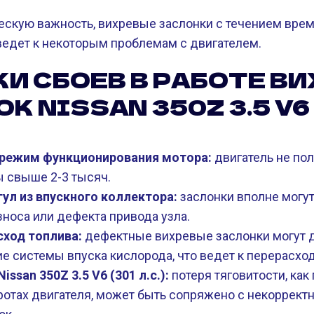
ескую важность, вихревые заслонки с течением врем
 ведет к некоторым проблемам с двигателем.
И СБОЕВ В РАБОТЕ В
К NISSAN 350Z 3.5 V6 
режим функционирования мотора:
двигатель не пол
ы свыше 2-3 тысяч.
ул из впускного коллектора:
заслонки вполне могут
износа или дефекта привода узла.
сход топлива:
дефектные вихревые заслонки могут 
 системы впуска кислорода, что ведет к перерасход
issan 350Z 3.5 V6 (301 л.с.):
потеря тяговитости, как 
отах двигателя, может быть сопряжено с некорректн