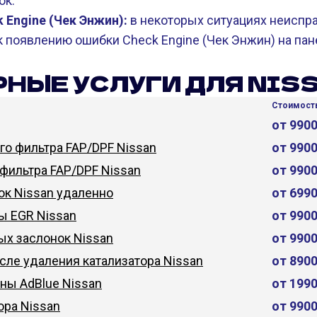
ок.
 Engine (Чек Энжин):
в некоторых ситуациях неиспр
 появлению ошибки Check Engine (Чек Энжин) на пан
НЫЕ УСЛУГИ ДЛЯ NIS
Стоимость
от 990
о фильтра FAP/DPF Nissan
от 990
фильтра FAP/DPF Nissan
от 990
к Nissan удаленно
от 699
ы EGR Nissan
от 990
х заслонок Nissan
от 990
сле удаления катализатора Nissan
от 890
ны AdBlue Nissan
от 199
ора Nissan
от 990