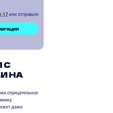
1-17
или отправьте
ЛЬТАЦИЯ
 С
И НА
ки отрицательное
амику.
может даже