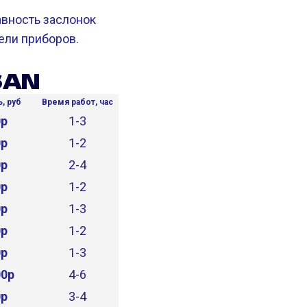
авность заслонок
ели приборов.
SAN
, руб
Время работ, час
0р
1-3
0р
1-2
0р
2-4
0р
1-2
0р
1-3
0р
1-2
0р
1-3
00р
4-6
0р
3-4