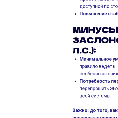
доступной по ст
Повышение стаб
МИНУСЫ
ЗАСЛОНО
Л.С.):
Минимальное ум
правило ведет к
особенно на сниж
Потребность пе
перепрошить ЭБУ
всей системы.
Важно: до того, к
проконсультироват