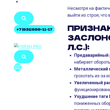
КОНТАКТЫ
Несмотря на фактич
выйти из строя, что
ПРИЗНАК
+7 (931) 999-11-17
ЗАСЛОНО
Л.С.):
Предаварийный 
набирает оборот
Металлический г
грохотать из-за 
Увеличенный ра
функционирование
Ухудшение тяги N
пониженных обор