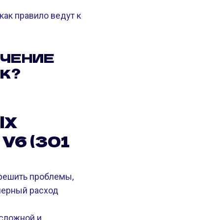
ак правило ведут к
ЛЮЧЕНИЕ
К?
ЫХ
V6 (301
решить проблемы,
змерный расход
сложной и