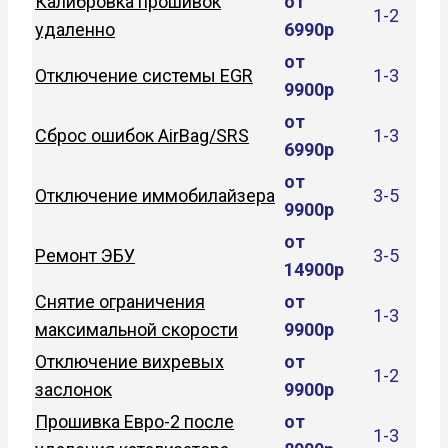
Калибровка прошивок
от
1-2
удаленно
6990р
от
Отключение системы EGR
1-3
9900р
от
Сброс ошибок AirBag/SRS
1-3
6990р
от
Отключение иммобилайзера
3-5
9900р
от
Ремонт ЭБУ
3-5
14900р
Снятие ограничения
от
1-3
максимальной скорости
9900р
Отключение вихревых
от
1-2
заслонок
9900р
Прошивка Евро-2 после
от
1-3