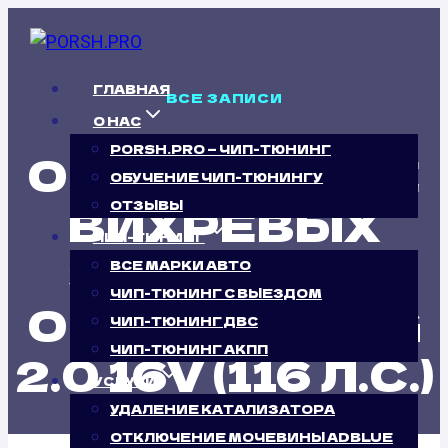
Перейти
к
содержимому
ГЛАВНАЯ
ВСЕ ЗАПИСИ
О НАС
PORSH.PRO — ЧИП-ТЮНИНГ
ОТКЛЮЧЕНИЕ
ОБУЧЕНИЕ ЧИП-ТЮНИНГУ
ВИХРЕВЫХ
ОТЗЫВЫ
ЧИП-ТЮНИНГ
ЗАСЛОНОК
ВСЕ МАРКИ АВТО
ЧИП-ТЮНИНГ С ВЫЕЗДОМ
OPEL ASTRA G
ЧИП-ТЮНИНГ ДВС
ЧИП-ТЮНИНГ АКПП
2.0 16V (116 Л.С.)
УСЛУГИ
УДАЛЕНИЕ КАТАЛИЗАТОРА
ОТКЛЮЧЕНИЕ МОЧЕВИНЫ ADBLUE