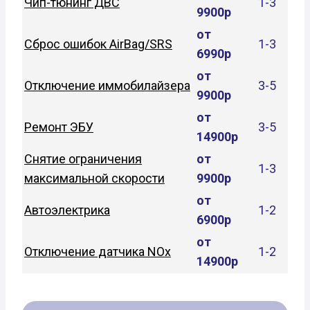
Чип-тюнинг ДВС
1-3
9900р
от
Сброс ошибок AirBag/SRS
1-3
6990р
от
Отключение иммобилайзера
3-5
9900р
от
Ремонт ЭБУ
3-5
14900р
Снятие ограничения
от
1-3
максимальной скорости
9900р
от
Автоэлектрика
1-2
6900р
от
Отключение датчика NOx
1-2
14900р