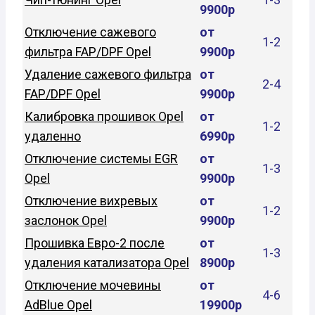
9900р
Отключение сажевого
от
1-2
фильтра FAP/DPF Opel
9900р
Удаление сажевого фильтра
от
2-4
FAP/DPF Opel
9900р
Калибровка прошивок Opel
от
1-2
удаленно
6990р
Отключение системы EGR
от
1-3
Opel
9900р
Отключение вихревых
от
1-2
заслонок Opel
9900р
Прошивка Евро-2 после
от
1-3
удаления катализатора Opel
8900р
Отключение мочевины
от
4-6
AdBlue Opel
19900р