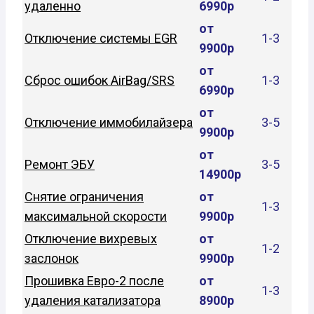
удаленно
6990р
от
Отключение системы EGR
1-3
9900р
от
Сброс ошибок AirBag/SRS
1-3
6990р
от
Отключение иммобилайзера
3-5
9900р
от
Ремонт ЭБУ
3-5
14900р
Снятие ограничения
от
1-3
максимальной скорости
9900р
Отключение вихревых
от
1-2
заслонок
9900р
Прошивка Евро-2 после
от
1-3
удаления катализатора
8900р