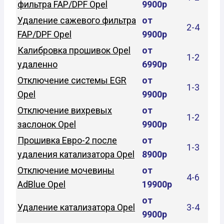
фильтра FAP/DPF Opel
9900р
Удаление сажевого фильтра
от
2-4
FAP/DPF Opel
9900р
Калибровка прошивок Opel
от
1-2
удаленно
6990р
Отключение системы EGR
от
1-3
Opel
9900р
Отключение вихревых
от
1-2
заслонок Opel
9900р
Прошивка Евро-2 после
от
1-3
удаления катализатора Opel
8900р
Отключение мочевины
от
4-6
AdBlue Opel
19900р
от
Удаление катализатора Opel
3-4
9900р