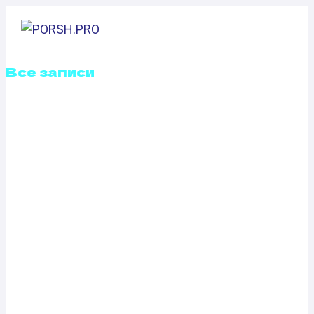
Перейти
к
содержимому
Все записи
ОТКЛЮЧЕНИЕ
ВИХРЕВЫХ
ЗАСЛОНОК
OPEL ASTRA G
2.2 DT (125 Л.С.)