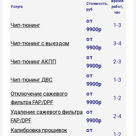
Время
Стоимость,
Услуга
работ,
руб
час
от
Чип-тюнинг
1-3
9900р
от
Чип-тюнинг с выездом
3-4
9900р
от
Чип-тюнинг АКПП
2-3
9900р
от
Чип-тюнинг ДВС
1-3
9900р
Отключение сажевого
от
1-2
фильтра FAP/DPF
9900р
Удаление сажевого фильтра
от
2-4
FAP/DPF
9900р
Калибровка прошивок
от
1-2