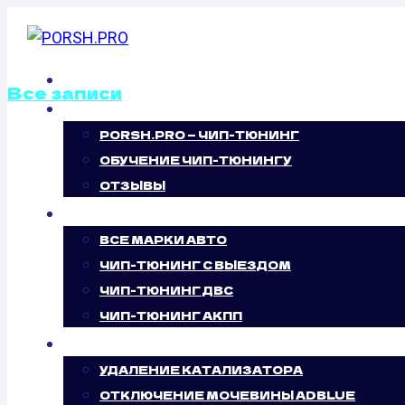
Перейти
к
содержимому
ГЛАВНАЯ
Все записи
О НАС
PORSH.PRO — ЧИП-ТЮНИНГ
ОТКЛЮЧЕНИЕ В
ОБУЧЕНИЕ ЧИП-ТЮНИНГУ
ЗАСЛОНОК OPEL 
ОТЗЫВЫ
ЧИП-ТЮНИНГ
CDTI (125 Л.С.)
ВСЕ МАРКИ АВТО
ЧИП-ТЮНИНГ С ВЫЕЗДОМ
ЧИП-ТЮНИНГ ДВС
ЧИП-ТЮНИНГ АКПП
УСЛУГИ
УДАЛЕНИЕ КАТАЛИЗАТОРА
ОТКЛЮЧЕНИЕ МОЧЕВИНЫ ADBLUE