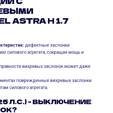
ИИ С
ЕВЫМИ
 ASTRA H 1.7
ктеристик:
дефектные заслонки
ию силового агрегата, сокращая мощь и
справности вихревых заслонок может даже
ментах поврежденные вихревые заслонки
там силового агрегата.
125 Л.С.) - ВЫКЛЮЧЕНИЕ
НОК?