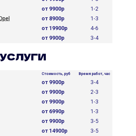
от 9900р
1-2
Opel
от 8900р
1-3
от 19900р
4-6
от 9900р
3-4
УСЛУГИ
Стоимость, руб
Время работ, час
от 9900р
3-4
от 9900р
2-3
от 9900р
1-3
от 6990р
1-3
от 9900р
3-5
от 14900р
3-5