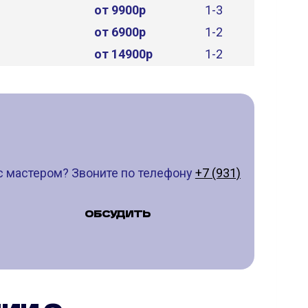
от 9900р
1-3
от 6900р
1-2
от 14900р
1-2
с мастером? Звоните по телефону
+7 (931)
ОБСУДИТЬ