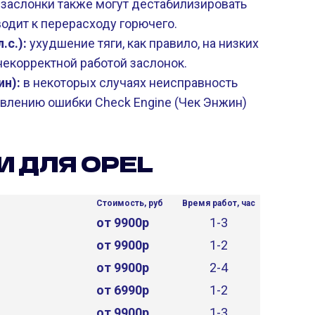
заслонки также могут дестабилизировать
водит к перерасходу горючего.
.с.):
ухудшение тяги, как правило, на низких
некорректной работой заслонок.
ин):
в некоторых случаях неисправность
явлению ошибки Check Engine (Чек Энжин)
И ДЛЯ OPEL
Стоимость, руб
Время работ, час
от 9900р
1-3
от 9900р
1-2
от 9900р
2-4
от 6990р
1-2
от 9900р
1-3