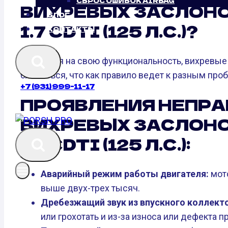
СБРОС ОШИБОК AIRBAG
ВИХРЕВЫХ ЗАСЛОНО
БЛОГ
1.7 CDTI (125 Л.С.)?
КОНТАКТЫ
Не взирая на свою функциональность, вихревые
сломаться, что как правило ведет к разным про
+7 (931) 999-11-17
ПРОЯВЛЕНИЯ НЕПР
ВИХРЕВЫХ ЗАСЛОНО
1.7 CDTI (125 Л.С.):
Аварийный режим работы двигателя:
мото
выше двух-трех тысяч.
Дребезжащий звук из впускного коллекто
или грохотать и из-за износа или дефекта п