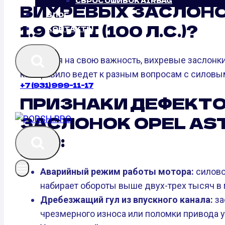
СБРОС ОШИБОК AIRBAG
ВИХРЕВЫХ ЗАСЛОНО
БЛОГ
1.9 CDTI (100 Л.С.)?
КОНТАКТЫ
Не взирая на свою важность, вихревые заслонки
как правило ведет к разным вопросам с силовы
+7 (931) 999-11-17
ПРИЗНАКИ ДЕФЕКТО
ЗАСЛОНОК OPEL ASTR
Л.С.):
Аварийный режим работы мотора:
силово
набирает обороты выше двух-трех тысяч в 
Дребезжащий гул из впускного канала:
за
чрезмерного износа или поломки привода у