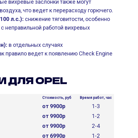
ые вихревые заслонки также могут
оздуха, что ведет к перерасходу горючего.
100 л.с.):
снижение тяговитости, особенно
 с неправильной работой вихревых
н):
в отдельных случаях
к правило ведет к появлению Check Engine
И ДЛЯ OPEL
Стоимость, руб
Время работ, час
от 9900р
1-3
от 9900р
1-2
от 9900р
2-4
от 6990р
1-2