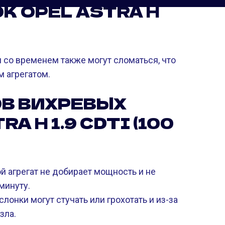
К OPEL ASTRA H
 со временем также могут сломаться, что
м агрегатом.
В ВИХРЕВЫХ
A H 1.9 CDTI (100
й агрегат не добирает мощность и не
минуту.
слонки могут стучать или грохотать и из-за
зла.