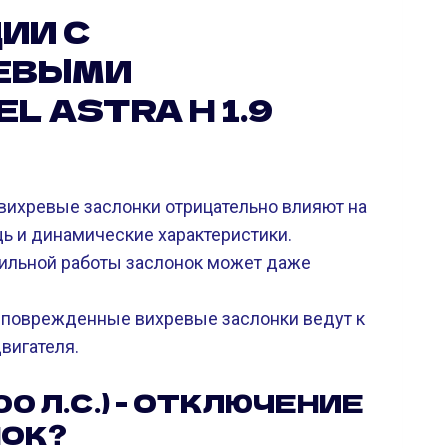
ИИ С
ЕВЫМИ
L ASTRA H 1.9
ихревые заслонки отрицательно влияют на
щь и динамические характеристики.
вильной работы заслонок может даже
 поврежденные вихревые заслонки ведут к
вигателя.
100 Л.С.) - ОТКЛЮЧЕНИЕ
НОК?