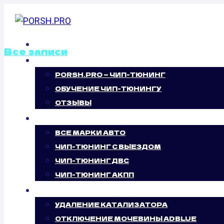
Перейти
к
содержимому
ГЛАВНАЯ
Все записи
О НАС
PORSH.PRO — ЧИП-ТЮНИНГ
ОТКЛЮЧЕНИЕ В
ОБУЧЕНИЕ ЧИП-ТЮНИНГУ
ЗАСЛОНОК OPEL 
ОТЗЫВЫ
ЧИП-ТЮНИНГ
CDTI (100 Л.С.)
ВСЕ МАРКИ АВТО
ЧИП-ТЮНИНГ С ВЫЕЗДОМ
ЧИП-ТЮНИНГ ДВС
ЧИП-ТЮНИНГ АКПП
УСЛУГИ
УДАЛЕНИЕ КАТАЛИЗАТОРА
ОТКЛЮЧЕНИЕ МОЧЕВИНЫ ADBLUE