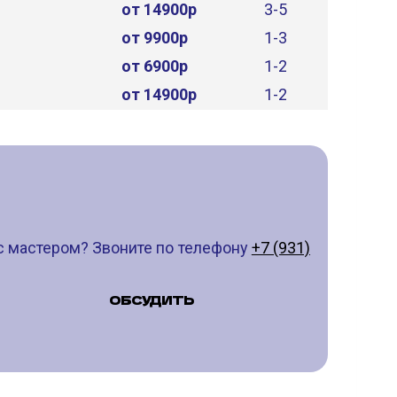
от 14900р
3-5
от 9900р
1-3
от 6900р
1-2
от 14900р
1-2
с мастером? Звоните по телефону
+7 (931)
ОБСУДИТЬ