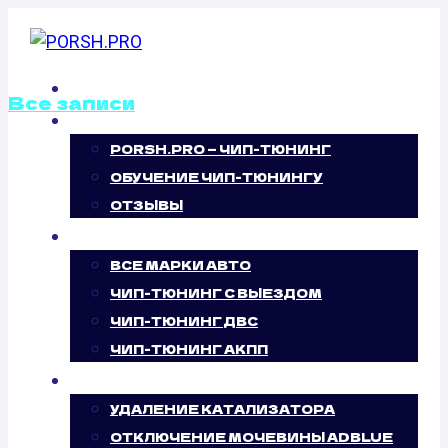
Перейти
к
содержимому
ГЛАВНАЯ
Все записи
О НАС
PORSH.PRO — ЧИП-ТЮНИНГ
ОТКЛЮЧЕНИЕ
ОБУЧЕНИЕ ЧИП-ТЮНИНГУ
ВИХРЕВЫХ
ОТЗЫВЫ
ЧИП-ТЮНИНГ
ЗАСЛОНОК
ВСЕ МАРКИ АВТО
ЧИП-ТЮНИНГ С ВЫЕЗДОМ
PEUGEOT 308
ЧИП-ТЮНИНГ ДВС
ЧИП-ТЮНИНГ АКПП
1.6 HDI (115 Л.С.)
УСЛУГИ
УДАЛЕНИЕ КАТАЛИЗАТОРА
ОТКЛЮЧЕНИЕ МОЧЕВИНЫ ADBLUE