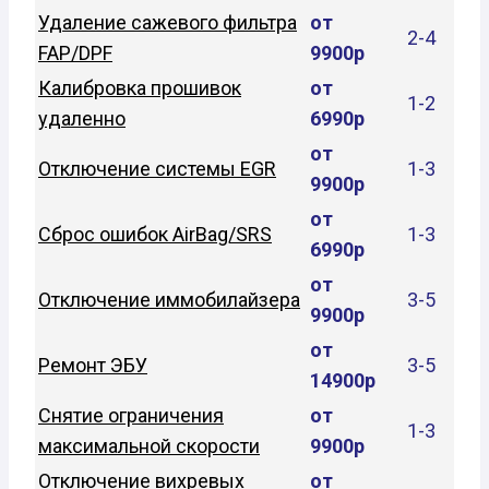
Удаление сажевого фильтра
от
2-4
FAP/DPF
9900р
Калибровка прошивок
от
1-2
удаленно
6990р
от
Отключение системы EGR
1-3
9900р
от
Сброс ошибок AirBag/SRS
1-3
6990р
от
Отключение иммобилайзера
3-5
9900р
от
Ремонт ЭБУ
3-5
14900р
Снятие ограничения
от
1-3
максимальной скорости
9900р
Отключение вихревых
от