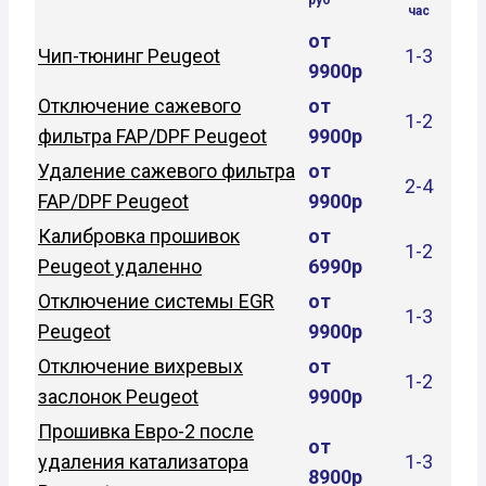
час
от
Чип-тюнинг Peugeot
1-3
9900р
Отключение сажевого
от
1-2
фильтра FAP/DPF Peugeot
9900р
Удаление сажевого фильтра
от
2-4
FAP/DPF Peugeot
9900р
Калибровка прошивок
от
1-2
Peugeot удаленно
6990р
Отключение системы EGR
от
1-3
Peugeot
9900р
Отключение вихревых
от
1-2
заслонок Peugeot
9900р
Прошивка Евро-2 после
от
удаления катализатора
1-3
8900р