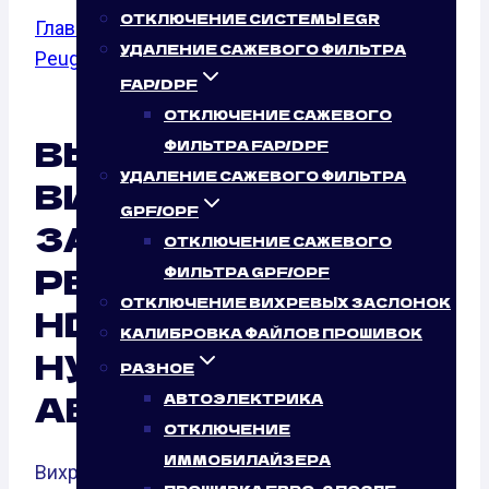
ОТКЛЮЧЕНИЕ СИСТЕМЫ EGR
Главная
/
Отключение вихревых заслонок
/
УДАЛЕНИЕ САЖЕВОГО ФИЛЬТРА
Peugeot
/
308
/ 1.6 HDI
FAP/DPF
ОТКЛЮЧЕНИЕ САЖЕВОГО
ВЫКЛЮЧЕНИЕ
ФИЛЬТРА FAP/DPF
УДАЛЕНИЕ САЖЕВОГО ФИЛЬТРА
ВИХРЕВЫХ
GPF/OPF
ЗАСЛОНОК
ОТКЛЮЧЕНИЕ САЖЕВОГО
PEUGEOT 308 1.6
ФИЛЬТРА GPF/OPF
ОТКЛЮЧЕНИЕ ВИХРЕВЫХ ЗАСЛОНОК
HDI (115 Л.С.):
КАЛИБРОВКА ФАЙЛОВ ПРОШИВОК
НУЖНО ЛИ ЭТО
РАЗНОЕ
АВТО?
АВТОЭЛЕКТРИКА
ОТКЛЮЧЕНИЕ
ИММОБИЛАЙЗЕРА
Вихревые заслонки — это элементы