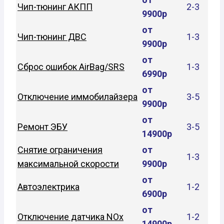
Чип-тюнинг АКПП
2-3
9900р
от
Чип-тюнинг ДВС
1-3
9900р
от
Сброс ошибок AirBag/SRS
1-3
6990р
от
Отключение иммобилайзера
3-5
9900р
от
Ремонт ЭБУ
3-5
14900р
Снятие ограничения
от
1-3
максимальной скорости
9900р
от
Автоэлектрика
1-2
6900р
от
Отключение датчика NOx
1-2
14900р