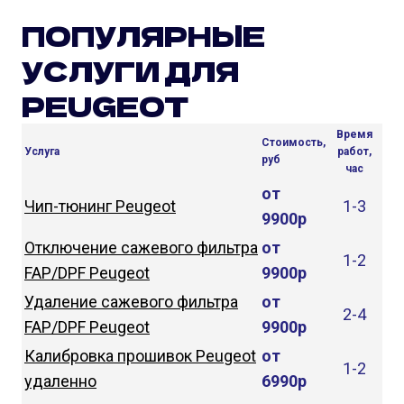
ПОПУЛЯРНЫЕ
УСЛУГИ ДЛЯ
PEUGEOT
Время
Стоимость,
Услуга
работ,
руб
час
от
Чип-тюнинг Peugeot
1-3
9900р
Отключение сажевого фильтра
от
1-2
FAP/DPF Peugeot
9900р
Удаление сажевого фильтра
от
2-4
FAP/DPF Peugeot
9900р
Калибровка прошивок Peugeot
от
1-2
удаленно
6990р