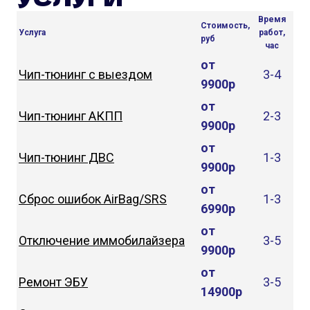
Время
Стоимость,
Услуга
работ,
руб
час
от
Чип-тюнинг с выездом
3-4
9900р
от
Чип-тюнинг АКПП
2-3
9900р
от
Чип-тюнинг ДВС
1-3
9900р
от
Сброс ошибок AirBag/SRS
1-3
6990р
от
Отключение иммобилайзера
3-5
9900р
от
Ремонт ЭБУ
3-5
14900р