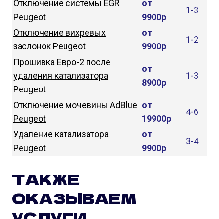
Отключение системы EGR
от
1-3
Peugeot
9900р
Отключение вихревых
от
1-2
заслонок Peugeot
9900р
Прошивка Евро-2 после
от
удаления катализатора
1-3
8900р
Peugeot
Отключение мочевины AdBlue
от
4-6
Peugeot
19900р
Удаление катализатора
от
3-4
Peugeot
9900р
ТАКЖЕ
ОКАЗЫВАЕМ
УСЛУГИ