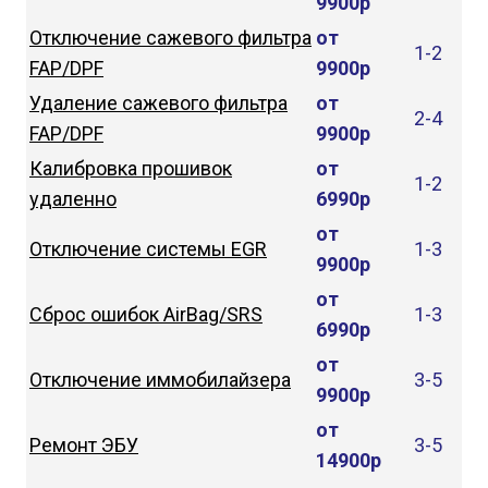
9900р
Отключение сажевого фильтра
от
1-2
FAP/DPF
9900р
Удаление сажевого фильтра
от
2-4
FAP/DPF
9900р
Калибровка прошивок
от
1-2
удаленно
6990р
от
Отключение системы EGR
1-3
9900р
от
Сброс ошибок AirBag/SRS
1-3
6990р
от
Отключение иммобилайзера
3-5
9900р
от
Ремонт ЭБУ
3-5
14900р