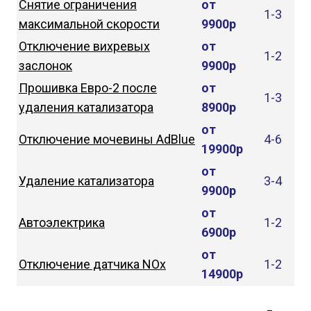
Снятие ограничения
от
1-3
максимальной скорости
9900р
Отключение вихревых
от
1-2
заслонок
9900р
Прошивка Евро-2 после
от
1-3
удаления катализатора
8900р
от
Отключение мочевины AdBlue
4-6
19900р
от
Удаление катализатора
3-4
9900р
от
Автоэлектрика
1-2
6900р
от
Отключение датчика NOx
1-2
14900р