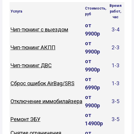
Время
Стоимость,
Услуга
работ,
руб
час
от
Чип-тюнинг с выездом
3-4
9900р
от
Чип-тюнинг АКПП
2-3
9900р
от
Чип-тюнинг ДВС
1-3
9900р
от
Сброс ошибок AirBag/SRS
1-3
6990р
от
Отключение иммобилайзера
3-5
9900р
от
Ремонт ЭБУ
3-5
14900р
Снятие ограничения
от