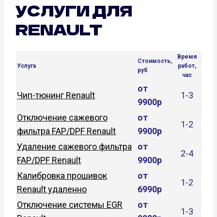
УСЛУГИ ДЛЯ
RENAULT
Время
Стоимость,
Услуга
работ,
руб
час
от
Чип-тюнинг Renault
1-3
9900р
Отключение сажевого
от
1-2
фильтра FAP/DPF Renault
9900р
Удаление сажевого фильтра
от
2-4
FAP/DPF Renault
9900р
Калибровка прошивок
от
1-2
Renault удаленно
6990р
Отключение системы EGR
от
1-3