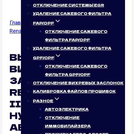
ОТКЛЮЧЕНИЕ СИСТЕМЫ EGR
УДАЛЕНИЕ САЖЕВОГО ФИЛЬТРА
Главная
/
Отключение вихревых заслонок
/
FAP/DPF
Renault
/
Clio II,
/ 1.2
ОТКЛЮЧЕНИЕ САЖЕВОГО
ФИЛЬТРА FAP/DPF
УДАЛЕНИЕ САЖЕВОГО ФИЛЬТРА
ВЫКЛЮЧЕНИЕ
GPF/OPF
ВИХРЕВЫХ
ОТКЛЮЧЕНИЕ САЖЕВОГО
ФИЛЬТРА GPF/OPF
ЗАСЛОНОК
ОТКЛЮЧЕНИЕ ВИХРЕВЫХ ЗАСЛОНОК
RENAULT CLIO II,
КАЛИБРОВКА ФАЙЛОВ ПРОШИВОК
III, IV 1.2 (58 Л.С.):
РАЗНОЕ
АВТОЭЛЕКТРИКА
НУЖНО ЛИ ЭТО
ОТКЛЮЧЕНИЕ
АВТО?
ИММОБИЛАЙЗЕРА