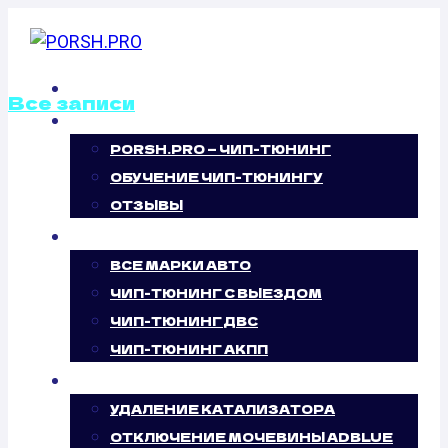
Перейти
к
содержимому
ГЛАВНАЯ
Все записи
О НАС
PORSH.PRO — ЧИП-ТЮНИНГ
ОТКЛЮЧЕНИЕ
ОБУЧЕНИЕ ЧИП-ТЮНИНГУ
ВИХРЕВЫХ
ОТЗЫВЫ
ЧИП-ТЮНИНГ
ЗАСЛОНОК
ВСЕ МАРКИ АВТО
ЧИП-ТЮНИНГ С ВЫЕЗДОМ
RENAULT CLIO
ЧИП-ТЮНИНГ ДВС
ЧИП-ТЮНИНГ АКПП
II, III, IV 1.2 (58
УСЛУГИ
Л.С.)
УДАЛЕНИЕ КАТАЛИЗАТОРА
ОТКЛЮЧЕНИЕ МОЧЕВИНЫ ADBLUE