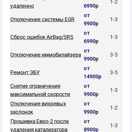
1-2
удаленно
6990р
от
Отключение системы EGR
1-3
9900р
от
Сброс ошибок AirBag/SRS
1-3
6990р
от
Отключение иммобилайзера
3-5
9900р
от
Ремонт ЭБУ
3-5
14900р
Снятие ограничения
от
1-3
максимальной скорости
9900р
Отключение вихревых
от
1-2
заслонок
9900р
Прошивка Евро-2 после
от
1-3
удаления катализатора
8900р