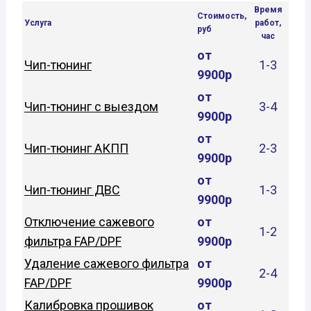
Время
Стоимость,
Услуга
работ,
руб
час
от
Чип-тюнинг
1-3
9900р
от
Чип-тюнинг с выездом
3-4
9900р
от
Чип-тюнинг АКПП
2-3
9900р
от
Чип-тюнинг ДВС
1-3
9900р
Отключение сажевого
от
1-2
фильтра FAP/DPF
9900р
Удаление сажевого фильтра
от
2-4
FAP/DPF
9900р
Калибровка прошивок
от