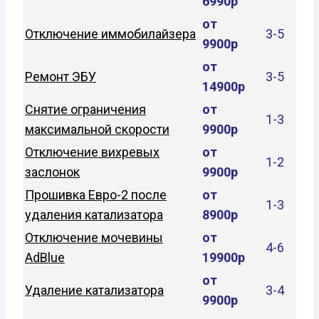
6990р
от
Отключение иммобилайзера
3-5
9900р
от
Ремонт ЭБУ
3-5
14900р
Снятие ограничения
от
1-3
максимальной скорости
9900р
Отключение вихревых
от
1-2
заслонок
9900р
Прошивка Евро-2 после
от
1-3
удаления катализатора
8900р
Отключение мочевины
от
4-6
AdBlue
19900р
от
Удаление катализатора
3-4
9900р