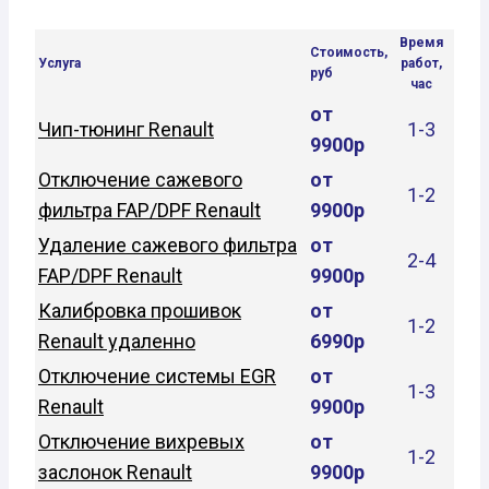
Время
Стоимость,
Услуга
работ,
руб
час
от
Чип-тюнинг Renault
1-3
9900р
Отключение сажевого
от
1-2
фильтра FAP/DPF Renault
9900р
Удаление сажевого фильтра
от
2-4
FAP/DPF Renault
9900р
Калибровка прошивок
от
1-2
Renault удаленно
6990р
Отключение системы EGR
от
1-3
Renault
9900р
Отключение вихревых
от
1-2
заслонок Renault
9900р