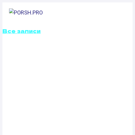
Перейти
к
содержимому
Все записи
ОТКЛЮЧЕНИЕ
ВИХРЕВЫХ
ЗАСЛОНОК
RENAULT
SCENIC 1.2 (115
Л.С.)