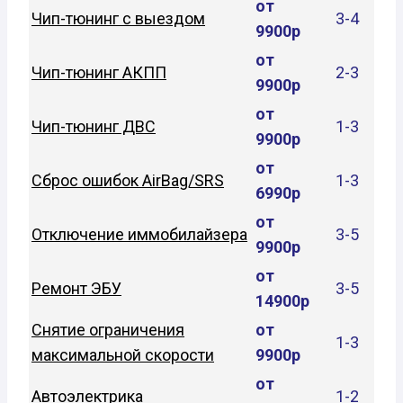
от
Чип-тюнинг с выездом
3-4
9900р
от
Чип-тюнинг АКПП
2-3
9900р
от
Чип-тюнинг ДВС
1-3
9900р
от
Сброс ошибок AirBag/SRS
1-3
6990р
от
Отключение иммобилайзера
3-5
9900р
от
Ремонт ЭБУ
3-5
14900р
Снятие ограничения
от
1-3
максимальной скорости
9900р
от
Автоэлектрика
1-2