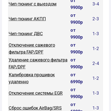
от
Чип-тюнинг с выездом
3-4
9900р
от
Чип-тюнинг АКПП
2-3
9900р
от
Чип-тюнинг ДВС
1-3
9900р
Отключение сажевого
от
1-2
фильтра FAP/DPF
9900р
Удаление сажевого фильтра
от
2-4
FAP/DPF
9900р
Калибровка прошивок
от
1-2
удаленно
6990р
от
Отключение системы EGR
1-3
9900р
от
Сброс ошибок AirBag/SRS
1-3