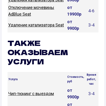
Отключение мочевины
от
4-6
AdBlue Seat
19900р
от
Удаление катализатора Seat
3-4
9900р
ТАКЖЕ
ОКАЗЫВАЕМ
УСЛУГИ
Время
Стоимость,
Услуга
работ,
руб
час
от
Чип-тюнинг с выездом
3-4
9900р
от