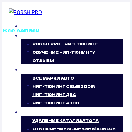
Перейти
к
содержимому
ГЛАВНАЯ
Все записи
О НАС
PORSH.PRO — ЧИП-ТЮНИНГ
ОТКЛЮЧЕНИЕ
ОБУЧЕНИЕ ЧИП-ТЮНИНГУ
ВИХРЕВЫХ
ОТЗЫВЫ
ЧИП-ТЮНИНГ
ЗАСЛОНОК
ВСЕ МАРКИ АВТО
ЧИП-ТЮНИНГ С ВЫЕЗДОМ
SEAT
ЧИП-ТЮНИНГ ДВС
ЧИП-ТЮНИНГ АКПП
ALHAMBRA 1.9
УСЛУГИ
TDI PD (90 Л.С.)
УДАЛЕНИЕ КАТАЛИЗАТОРА
ОТКЛЮЧЕНИЕ МОЧЕВИНЫ ADBLUE