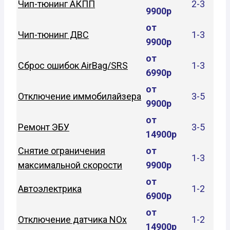
Чип-тюнинг АКПП
2-3
9900р
от
Чип-тюнинг ДВС
1-3
9900р
от
Сброс ошибок AirBag/SRS
1-3
6990р
от
Отключение иммобилайзера
3-5
9900р
от
Ремонт ЭБУ
3-5
14900р
Снятие ограничения
от
1-3
максимальной скорости
9900р
от
Автоэлектрика
1-2
6900р
от
Отключение датчика NOx
1-2
14900р