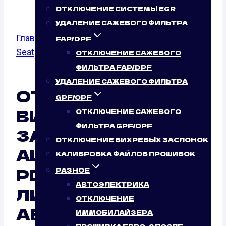
ОТКЛЮЧЕНИЕ СИСТЕМЫ EGR
УДАЛЕНИЕ САЖЕВОГО ФИЛЬТРА
Главная
/
Отключение вихревых заслонок
/
FAP/DPF
Seat
/
Alhambra
/ 1.9 TDI PD
ОТКЛЮЧЕНИЕ САЖЕВОГО
ФИЛЬТРА FAP/DPF
УДАЛЕНИЕ САЖЕВОГО ФИЛЬТРА
ОТКЛЮЧЕНИЕ
GPF/OPF
ВИХРЕВЫХ
ОТКЛЮЧЕНИЕ САЖЕВОГО
ФИЛЬТРА GPF/OPF
ЗАСЛОНОК SEAT
ОТКЛЮЧЕНИЕ ВИХРЕВЫХ ЗАСЛОНОК
ALHAMBRA 1.9 TDI
КАЛИБРОВКА ФАЙЛОВ ПРОШИВОК
PD (90 Л.С.): НУЖНО
РАЗНОЕ
АВТОЭЛЕКТРИКА
ЛИ ЭТО ВАШЕМУ
ОТКЛЮЧЕНИЕ
АВТОМОБИЛЮ?
ИММОБИЛАЙЗЕРА