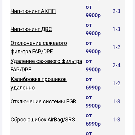
от
Чип-тюнинг АКПП
2-3
9900р
от
Чип-тюнинг ДВС
1-3
9900р
Отключение сажевого
от
1-2
фильтра FAP/DPF
9900р
Удаление сажевого фильтра
от
2-4
FAP/DPF
9900р
Калибровка прошивок
от
1-2
удаленно
6990р
от
Отключение системы EGR
1-3
9900р
от
Сброс ошибок AirBag/SRS
1-3
6990р
от