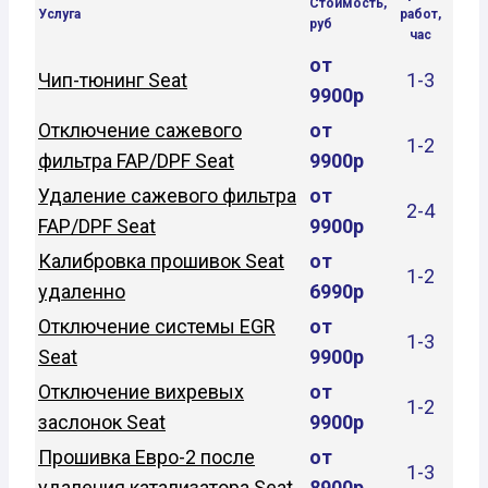
Стоимость,
Услуга
работ,
руб
час
от
Чип-тюнинг Seat
1-3
9900р
Отключение сажевого
от
1-2
фильтра FAP/DPF Seat
9900р
Удаление сажевого фильтра
от
2-4
FAP/DPF Seat
9900р
Калибровка прошивок Seat
от
1-2
удаленно
6990р
Отключение системы EGR
от
1-3
Seat
9900р
Отключение вихревых
от
1-2
заслонок Seat
9900р
Прошивка Евро-2 после
от
1-3
удаления катализатора Seat
8900р