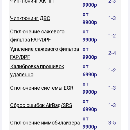
Чип-тюнинг АКПП
2-3
9900р
от
Чип-тюнинг ДВС
1-3
9900р
Отключение сажевого
от
1-2
фильтра FAP/DPF
9900р
Удаление сажевого фильтра
от
2-4
FAP/DPF
9900р
Калибровка прошивок
от
1-2
удаленно
6990р
от
Отключение системы EGR
1-3
9900р
от
Сброс ошибок AirBag/SRS
1-3
6990р
от
Отключение иммобилайзера
3-5
9900р