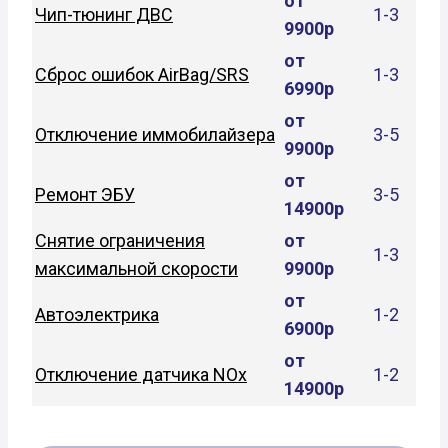
от
Чип-тюнинг ДВС
1-3
9900р
от
Сброс ошибок AirBag/SRS
1-3
6990р
от
Отключение иммобилайзера
3-5
9900р
от
Ремонт ЭБУ
3-5
14900р
Снятие ограничения
от
1-3
максимальной скорости
9900р
от
Автоэлектрика
1-2
6900р
от
Отключение датчика NOx
1-2
14900р