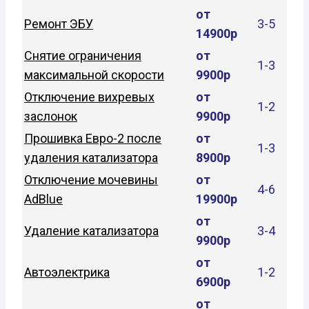
от
Ремонт ЭБУ
3-5
14900р
Снятие ограничения
от
1-3
максимальной скорости
9900р
Отключение вихревых
от
1-2
заслонок
9900р
Прошивка Евро-2 после
от
1-3
удаления катализатора
8900р
Отключение мочевины
от
4-6
AdBlue
19900р
от
Удаление катализатора
3-4
9900р
от
Автоэлектрика
1-2
6900р
от