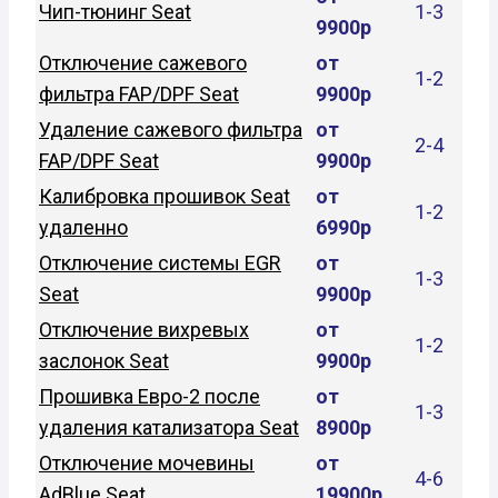
Чип-тюнинг Seat
1-3
9900р
Отключение сажевого
от
1-2
фильтра FAP/DPF Seat
9900р
Удаление сажевого фильтра
от
2-4
FAP/DPF Seat
9900р
Калибровка прошивок Seat
от
1-2
удаленно
6990р
Отключение системы EGR
от
1-3
Seat
9900р
Отключение вихревых
от
1-2
заслонок Seat
9900р
Прошивка Евро-2 после
от
1-3
удаления катализатора Seat
8900р
Отключение мочевины
от
4-6
AdBlue Seat
19900р