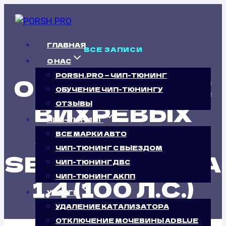
Перейти
к
содержимому
ГЛАВНАЯ
ВСЕ ЗАПИСИ
О НАС
PORSH.PRO — ЧИП-ТЮНИНГ
ОТКЛЮЧЕНИЕ
ОБУЧЕНИЕ ЧИП-ТЮНИНГУ
ВИХРЕВЫХ
ОТЗЫВЫ
ЧИП-ТЮНИНГ
ЗАСЛОНОК
ВСЕ МАРКИ АВТО
ЧИП-ТЮНИНГ С ВЫЕЗДОМ
SEAT CORDOBA
ЧИП-ТЮНИНГ ДВС
ЧИП-ТЮНИНГ АКПП
1.4 (100 Л.С.)
УСЛУГИ
УДАЛЕНИЕ КАТАЛИЗАТОРА
ОТКЛЮЧЕНИЕ МОЧЕВИНЫ ADBLUE