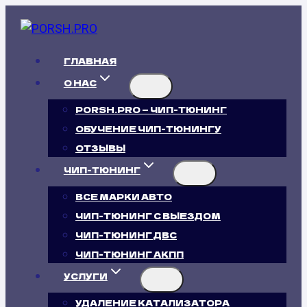
Перейти
к
содержимому
ГЛАВНАЯ
О НАС
PORSH.PRO — ЧИП-ТЮНИНГ
ОБУЧЕНИЕ ЧИП-ТЮНИНГУ
ОТЗЫВЫ
ЧИП-ТЮНИНГ
ВСЕ МАРКИ АВТО
ЧИП-ТЮНИНГ С ВЫЕЗДОМ
ЧИП-ТЮНИНГ ДВС
ЧИП-ТЮНИНГ АКПП
УСЛУГИ
УДАЛЕНИЕ КАТАЛИЗАТОРА