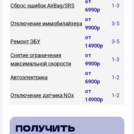
от
Сброс ошибок AirBag/SRS
1-3
6990р
от
Отключение иммобилайзера
3-5
9900р
от
Ремонт ЭБУ
3-5
14900р
Снятие ограничения
от
1-3
максимальной скорости
9900р
от
Автоэлектрика
1-2
6900р
от
Отключение датчика NOx
1-2
14900р
ПОЛУЧИТЬ