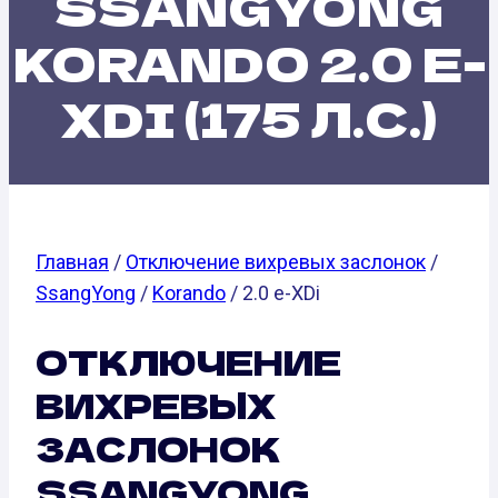
SSANGYONG
KORANDO 2.0 E-
XDI (175 Л.С.)
Главная
/
Отключение вихревых заслонок
/
SsangYong
/
Korando
/ 2.0 e-XDi
ОТКЛЮЧЕНИЕ
ВИХРЕВЫХ
ЗАСЛОНОК
SSANGYONG