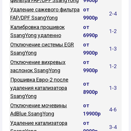
фильтра FAP/DPF SsangYong
9900р
Удаление сажевого фильтра
от
2-4
FAP/DPF SsangYong
9900р
Калибровка прошивок
от
1-2
SsangYong удаленно
6990р
Отключение системы EGR
от
1-3
SsangYong
9900р
Отключение вихревых
от
1-2
заслонок SsangYong
9900р
Прошивка Евро-2 после
от
удаления катализатора
1-3
8900р
SsangYong
Отключение мочевины
от
4-6
AdBlue SsangYong
19900р
Удаление катализатора
от
3-4