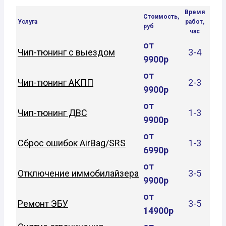
Время
Стоимость,
Услуга
работ,
руб
час
от
Чип-тюнинг с выездом
3-4
9900р
от
Чип-тюнинг АКПП
2-3
9900р
от
Чип-тюнинг ДВС
1-3
9900р
от
Сброс ошибок AirBag/SRS
1-3
6990р
от
Отключение иммобилайзера
3-5
9900р
от
Ремонт ЭБУ
3-5
14900р