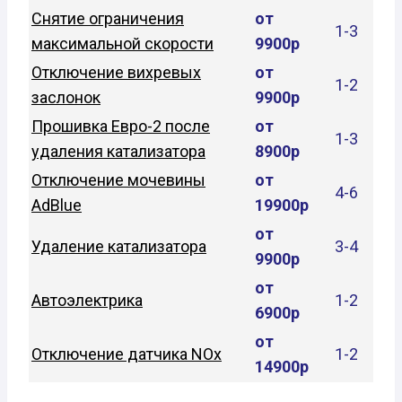
Снятие ограничения
от
1-3
максимальной скорости
9900р
Отключение вихревых
от
1-2
заслонок
9900р
Прошивка Евро-2 после
от
1-3
удаления катализатора
8900р
Отключение мочевины
от
4-6
AdBlue
19900р
от
Удаление катализатора
3-4
9900р
от
Автоэлектрика
1-2
6900р
от
Отключение датчика NOx
1-2
14900р