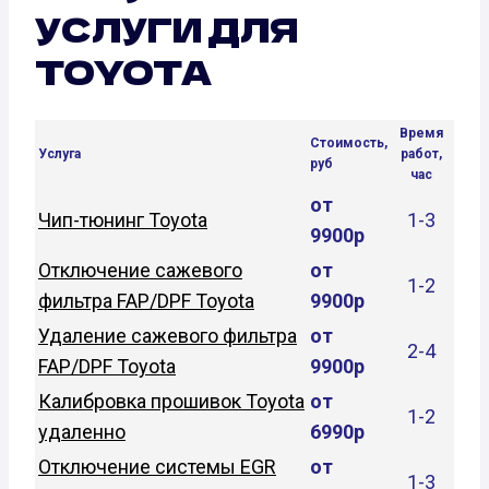
УСЛУГИ ДЛЯ
TOYOTA
Время
Стоимость,
Услуга
работ,
руб
час
от
Чип-тюнинг Toyota
1-3
9900р
Отключение сажевого
от
1-2
фильтра FAP/DPF Toyota
9900р
Удаление сажевого фильтра
от
2-4
FAP/DPF Toyota
9900р
Калибровка прошивок Toyota
от
1-2
удаленно
6990р
Отключение системы EGR
от
1-3