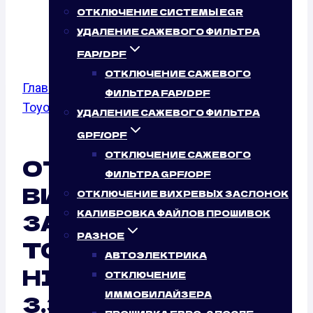
Л.С.)
ОТКЛЮЧЕНИЕ СИСТЕМЫ EGR
УДАЛЕНИЕ САЖЕВОГО ФИЛЬТРА
FAP/DPF
ОТКЛЮЧЕНИЕ САЖЕВОГО
Главная
/
Отключение вихревых заслонок
/
ФИЛЬТРА FAP/DPF
Toyota
/ 3.3
УДАЛЕНИЕ САЖЕВОГО ФИЛЬТРА
GPF/OPF
ОТКЛЮЧЕНИЕ САЖЕВОГО
ОТКЛЮЧЕНИЕ
ФИЛЬТРА GPF/OPF
ВИХРЕВЫХ
ОТКЛЮЧЕНИЕ ВИХРЕВЫХ ЗАСЛОНОК
ЗАСЛОНОК
КАЛИБРОВКА ФАЙЛОВ ПРОШИВОК
РАЗНОЕ
TOYOTA
АВТОЭЛЕКТРИКА
HIGHLANDER U20
ОТКЛЮЧЕНИЕ
ИММОБИЛАЙЗЕРА
3.3 (218 Л.С.): ТАК