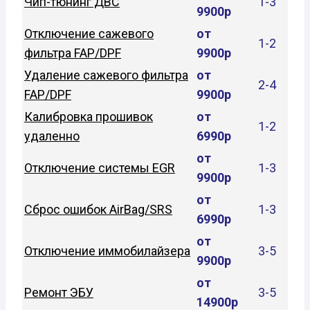
Чип-тюнинг ДВС
1-3
9900р
Отключение сажевого
от
1-2
фильтра FAP/DPF
9900р
Удаление сажевого фильтра
от
2-4
FAP/DPF
9900р
Калибровка прошивок
от
1-2
удаленно
6990р
от
Отключение системы EGR
1-3
9900р
от
Сброс ошибок AirBag/SRS
1-3
6990р
от
Отключение иммобилайзера
3-5
9900р
от
Ремонт ЭБУ
3-5
14900р