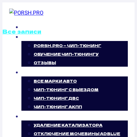
Перейти
к
содержимому
ГЛАВНАЯ
Все записи
О НАС
PORSH.PRO — ЧИП-ТЮНИНГ
ОТКЛЮЧЕНИЕ
ОБУЧЕНИЕ ЧИП-ТЮНИНГУ
ВИХРЕВЫХ
ОТЗЫВЫ
ЧИП-ТЮНИНГ
ЗАСЛОНОК
ВСЕ МАРКИ АВТО
ЧИП-ТЮНИНГ С ВЫЕЗДОМ
TOYOTA
ЧИП-ТЮНИНГ ДВС
ЧИП-ТЮНИНГ АКПП
HIGHLANDER
УСЛУГИ
U20 3.3 (218
УДАЛЕНИЕ КАТАЛИЗАТОРА
ОТКЛЮЧЕНИЕ МОЧЕВИНЫ ADBLUE