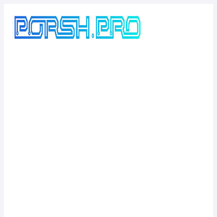
Перейти
к
содержимому
ЧИП-ТЮНИНГ
ROVER 45 1.8
16V (117 Л.С.)