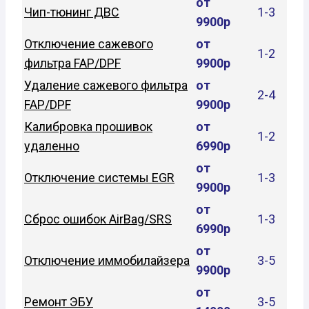
от
Чип-тюнинг ДВС
1-3
9900р
Отключение сажевого
от
1-2
фильтра FAP/DPF
9900р
Удаление сажевого фильтра
от
2-4
FAP/DPF
9900р
Калибровка прошивок
от
1-2
удаленно
6990р
от
Отключение системы EGR
1-3
9900р
от
Сброс ошибок AirBag/SRS
1-3
6990р
от
Отключение иммобилайзера
3-5
9900р
от
Ремонт ЭБУ
3-5