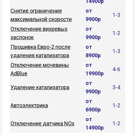
14900р
Снятие ограничения
от
1-3
максимальной скорости
9900р
Отключение вихревых
от
1-2
заслонок
9900р
Прошивка Евро-2 после
от
1-3
удаления катализатора
8900р
Отключение мочевины
от
4-6
AdBlue
19900р
от
Удаление катализатора
3-4
9900р
от
Автоэлектрика
1-2
6900р
от
Отключение датчика NOx
1-2
14900р