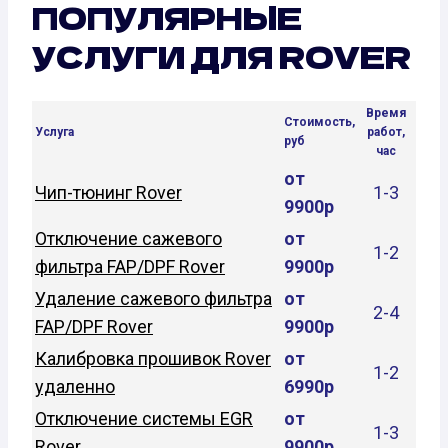
ПОПУЛЯРНЫЕ
УСЛУГИ ДЛЯ ROVER
Время
Стоимость,
Услуга
работ,
руб
час
от
Чип-тюнинг Rover
1-3
9900р
Отключение сажевого
от
1-2
фильтра FAP/DPF Rover
9900р
Удаление сажевого фильтра
от
2-4
FAP/DPF Rover
9900р
Калибровка прошивок Rover
от
1-2
удаленно
6990р
Отключение системы EGR
от
1-3
Rover
9900р