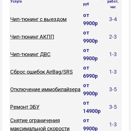
Услуга
работ,
руб
час
от
Чип-тюнинг с выездом
3-4
9900р
от
Чип-тюнинг АКПП
2-3
9900р
от
Чип-тюнинг ДВС
1-3
9900р
от
Сброс ошибок AirBag/SRS
1-3
6990р
от
Отключение иммобилайзера
3-5
9900р
от
Ремонт ЭБУ
3-5
14900р
Снятие ограничения
от
1-3
максимальной скорости
9900р