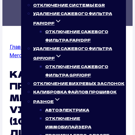
(109 Л.С.)
ОТКЛЮЧЕНИЕ СИСТЕМЫ EGR
УДАЛЕНИЕ САЖЕВОГО ФИЛЬТРА
FAP/DPF
ОТКЛЮЧЕНИЕ САЖЕВОГО
ФИЛЬТРА FAP/DPF
Главная
/
Калибровка файлов прошивок
/
УДАЛЕНИЕ САЖЕВОГО ФИЛЬТРА
Mercedes Benz
/
Vito (W639)
/ 111 CDI
GPF/OPF
ОТКЛЮЧЕНИЕ САЖЕВОГО
КАЛИБРОВКА
ФИЛЬТРА GPF/OPF
ПРОШИВКИ ЭБУ
ОТКЛЮЧЕНИЕ ВИХРЕВЫХ ЗАСЛОНОК
КАЛИБРОВКА ФАЙЛОВ ПРОШИВОК
MERCEDES BENZ
РАЗНОЕ
VITO (W639) 111 CDI
АВТОЭЛЕКТРИКА
(109 Л.С.)
ОТКЛЮЧЕНИЕ
ИММОБИЛАЙЗЕРА
ДИСТАНЦИОННО: