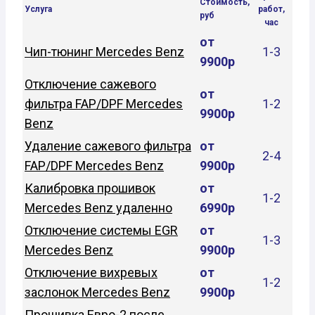
Стоимость,
Услуга
работ,
руб
час
от
Чип-тюнинг Mercedes Benz
1-3
9900р
Отключение сажевого
от
фильтра FAP/DPF Mercedes
1-2
9900р
Benz
Удаление сажевого фильтра
от
2-4
FAP/DPF Mercedes Benz
9900р
Калибровка прошивок
от
1-2
Mercedes Benz удаленно
6990р
Отключение системы EGR
от
1-3
Mercedes Benz
9900р
Отключение вихревых
от
1-2
заслонок Mercedes Benz
9900р
Прошивка Евро-2 после