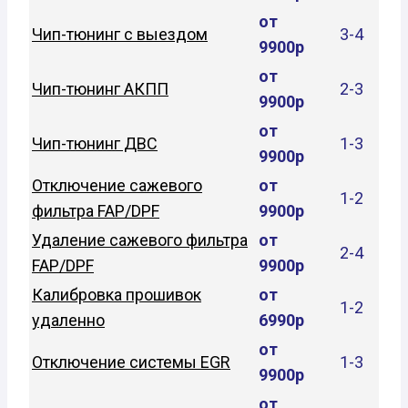
от
Чип-тюнинг с выездом
3-4
9900р
от
Чип-тюнинг АКПП
2-3
9900р
от
Чип-тюнинг ДВС
1-3
9900р
Отключение сажевого
от
1-2
фильтра FAP/DPF
9900р
Удаление сажевого фильтра
от
2-4
FAP/DPF
9900р
Калибровка прошивок
от
1-2
удаленно
6990р
от
Отключение системы EGR
1-3
9900р
от