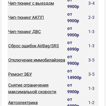
Чип-тюнинг с выездом
3-4
9900р
от
Чип-тюнинг АКПП
2-3
9900р
от
Чип-тюнинг ДВС
1-3
9900р
от
Сброс ошибок AirBag/SRS
1-3
6990р
от
Отключение иммобилайзера
3-5
9900р
от
Ремонт ЭБУ
3-5
14900р
Снятие ограничения
от
1-3
максимальной скорости
9900р
от
Автоэлектрика
1-2
6900р