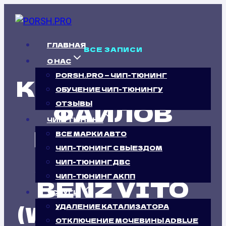
Перейти
к
содержимому
ГЛАВНАЯ
ВСЕ ЗАПИСИ
О НАС
PORSH.PRO — ЧИП-ТЮНИНГ
КАЛИБРОВКА
ОБУЧЕНИЕ ЧИП-ТЮНИНГУ
ФАЙЛОВ
ОТЗЫВЫ
ЧИП-ТЮНИНГ
ПРОШИВОК
ВСЕ МАРКИ АВТО
ЧИП-ТЮНИНГ С ВЫЕЗДОМ
MERCEDES
ЧИП-ТЮНИНГ ДВС
ЧИП-ТЮНИНГ АКПП
BENZ VITO
УСЛУГИ
(W639) 111 CDI
УДАЛЕНИЕ КАТАЛИЗАТОРА
ОТКЛЮЧЕНИЕ МОЧЕВИНЫ ADBLUE