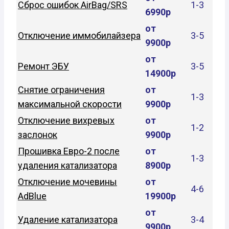
Сброс ошибок AirBag/SRS
1-3
6990р
от
Отключение иммобилайзера
3-5
9900р
от
Ремонт ЭБУ
3-5
14900р
Снятие ограничения
от
1-3
максимальной скорости
9900р
Отключение вихревых
от
1-2
заслонок
9900р
Прошивка Евро-2 после
от
1-3
удаления катализатора
8900р
Отключение мочевины
от
4-6
AdBlue
19900р
от
Удаление катализатора
3-4
9900р