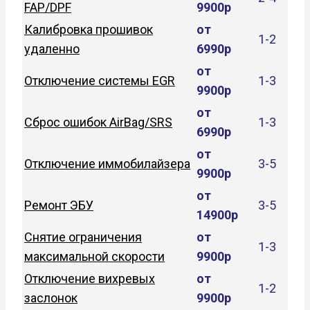
FAP/DPF
9900р
Калибровка прошивок
от
1-2
удаленно
6990р
от
Отключение системы EGR
1-3
9900р
от
Сброс ошибок AirBag/SRS
1-3
6990р
от
Отключение иммобилайзера
3-5
9900р
от
Ремонт ЭБУ
3-5
14900р
Снятие ограничения
от
1-3
максимальной скорости
9900р
Отключение вихревых
от
1-2
заслонок
9900р