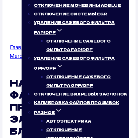
(W639) 116 CDI
ОТКЛЮЧЕНИЕ МОЧЕВИНЫ ADBLUE
(163 Л.С.)
ОТКЛЮЧЕНИЕ СИСТЕМЫ EGR
УДАЛЕНИЕ САЖЕВОГО ФИЛЬТРА
FAP/DPF
ОТКЛЮЧЕНИЕ САЖЕВОГО
Главная
/
Калибровка файлов прошивок
/
ФИЛЬТРА FAP/DPF
Mercedes Benz
/
Vito (W639)
/ 116 CDI
УДАЛЕНИЕ САЖЕВОГО ФИЛЬТРА
GPF/OPF
ОТКЛЮЧЕНИЕ САЖЕВОГО
НАСТРОЙКА
ФИЛЬТРА GPF/OPF
ФАЙЛОВ
ОТКЛЮЧЕНИЕ ВИХРЕВЫХ ЗАСЛОНОК
ПРОШИВОК
КАЛИБРОВКА ФАЙЛОВ ПРОШИВОК
РАЗНОЕ
ЭЛЕКТРОННОГО
АВТОЭЛЕКТРИКА
БЛОКА
ОТКЛЮЧЕНИЕ