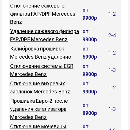
Отключение сажевого
от
фильтра FAP/DPF Mercedes
1-2
9900р
Benz
Удаление сажевого фильтра
от
2-4
FAP/DPF Mercedes Benz
9900р
Калибровка прошивок
от
1-2
Mercedes Benz удаленно
6990р
Отключение системы EGR
от
1-3
Mercedes Benz
9900р
Отключение вихревых
от
1-2
заслонок Mercedes Benz
9900р
Прошивка Евро-2 после
от
удаления катализатора
1-3
8900р
Mercedes Benz
Отключение мочевины
от