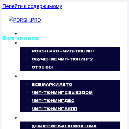
Перейти к содержимому
ГЛАВНАЯ
Все записи
О НАС
PORSH.PRO — ЧИП-ТЮНИНГ
КАЛИБРОВКА
ОБУЧЕНИЕ ЧИП-ТЮНИНГУ
ФАЙЛОВ
ОТЗЫВЫ
ЧИП-ТЮНИНГ
ПРОШИВОК
ВСЕ МАРКИ АВТО
ЧИП-ТЮНИНГ С ВЫЕЗДОМ
MERCEDES
ЧИП-ТЮНИНГ ДВС
ЧИП-ТЮНИНГ АКПП
BENZ VITO
УСЛУГИ
УДАЛЕНИЕ КАТАЛИЗАТОРА