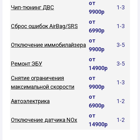
от
Чип-тюнинг ДВС
1-3
9900р
от
Сброс ошибок AirBag/SRS
1-3
6990р
от
Отключение иммобилайзера
3-5
9900р
от
Ремонт ЭБУ
3-5
14900р
Снятие ограничения
от
1-3
максимальной скорости
9900р
от
Автоэлектрика
1-2
6900р
от
Отключение датчика NOx
1-2
14900р