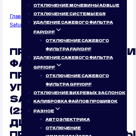
ОТКЛЮЧЕНИЕ МОЧЕВИНЫ ADBLUE
ОТКЛЮЧЕНИЕ СИСТЕМЫ EGR
Главная
/
Калибровка файлов прошивок
/
УДАЛЕНИЕ САЖЕВОГО ФИЛЬТРА
Saturn
/
Vue
/ 3.5
FAP/DPF
ОТКЛЮЧЕНИЕ САЖЕВОГО
ПРОГРАММИРОВАНИ
ФИЛЬТРА FAP/DPF
УДАЛЕНИЕ САЖЕВОГО ФИЛЬТРА
ФАЙЛОВ
GPF/OPF
ПРОШИВОК БЛОКА
ОТКЛЮЧЕНИЕ САЖЕВОГО
УПРАВЛЕНИЯ
ФИЛЬТРА GPF/OPF
ОТКЛЮЧЕНИЕ ВИХРЕВЫХ ЗАСЛОНОК
SATURN VUE 3.5
КАЛИБРОВКА ФАЙЛОВ ПРОШИВОК
(222 Л.С.)
РАЗНОЕ
ДИСТАНЦИОННО:
АВТОЭЛЕКТРИКА
ОТКЛЮЧЕНИЕ
ПРОФЕССИОНАЛЬНЫ