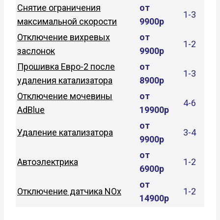
Снятие ограничения
от
1-3
максимальной скорости
9900р
Отключение вихревых
от
1-2
заслонок
9900р
Прошивка Евро-2 после
от
1-3
удаления катализатора
8900р
Отключение мочевины
от
4-6
AdBlue
19900р
от
Удаление катализатора
3-4
9900р
от
Автоэлектрика
1-2
6900р
от
Отключение датчика NOx
1-2
14900р