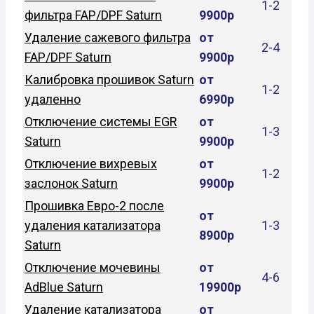
1-2
фильтра FAP/DPF Saturn
9900р
Удаление сажевого фильтра
от
2-4
FAP/DPF Saturn
9900р
Калибровка прошивок Saturn
от
1-2
удаленно
6990р
Отключение системы EGR
от
1-3
Saturn
9900р
Отключение вихревых
от
1-2
заслонок Saturn
9900р
Прошивка Евро-2 после
от
удаления катализатора
1-3
8900р
Saturn
Отключение мочевины
от
4-6
AdBlue Saturn
19900р
Удаление катализатора
от