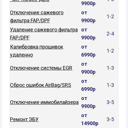
9900р
Отключение сажевого
от
1-2
фильтра FAP/DPF
9900р
Удаление сажевого фильтра
от
2-4
FAP/DPF
9900р
Калибровка прошивок
от
1-2
удаленно
6990р
от
Отключение системы EGR
1-3
9900р
от
Сброс ошибок AirBag/SRS
1-3
6990р
от
Отключение иммобилайзера
3-5
9900р
от
Ремонт ЭБУ
3-5
14900р