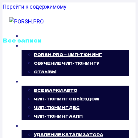
Перейти к содержимому
ГЛАВНАЯ
Все записи
О НАС
PORSH.PRO — ЧИП-ТЮНИНГ
КАЛИБРОВКА
ОБУЧЕНИЕ ЧИП-ТЮНИНГУ
ФАЙЛОВ
ОТЗЫВЫ
ЧИП-ТЮНИНГ
ПРОШИВОК
ВСЕ МАРКИ АВТО
ЧИП-ТЮНИНГ С ВЫЕЗДОМ
SATURN VUE
ЧИП-ТЮНИНГ ДВС
ЧИП-ТЮНИНГ АКПП
3.5 (222 Л.С.)
УСЛУГИ
УДАЛЕНИЕ КАТАЛИЗАТОРА