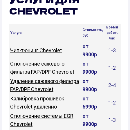
CHEVROLET
Время
Стоимость,
Услуга
работ,
руб
час
от
Чип-тюнинг Chevrolet
1-3
9900р
Отключение сажевого
от
1-2
фильтра FAP/DPF Chevrolet
9900р
Удаление сажевого фильтра
от
2-4
FAP/DPF Chevrolet
9900р
Калибровка прошивок
от
1-2
Chevrolet удаленно
6990р
Отключение системы EGR
от
1-3
Chevrolet
9900р