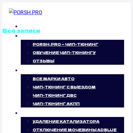
Перейти
к
содержимому
ГЛАВНАЯ
Все записи
О НАС
PORSH.PRO — ЧИП-ТЮНИНГ
ОТКЛЮЧЕНИЕ
ОБУЧЕНИЕ ЧИП-ТЮНИНГУ
ВИХРЕВЫХ
ОТЗЫВЫ
ЧИП-ТЮНИНГ
ЗАСЛОНОК
ВСЕ МАРКИ АВТО
ЧИП-ТЮНИНГ С ВЫЕЗДОМ
CHEVROLET
ЧИП-ТЮНИНГ ДВС
ЧИП-ТЮНИНГ АКПП
COBALT 2.0
УСЛУГИ
(155 Л.С.)
УДАЛЕНИЕ КАТАЛИЗАТОРА
ОТКЛЮЧЕНИЕ МОЧЕВИНЫ ADBLUE