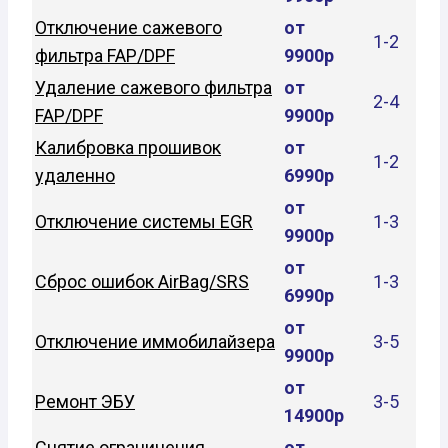
Отключение сажевого
от
1-2
фильтра FAP/DPF
9900р
Удаление сажевого фильтра
от
2-4
FAP/DPF
9900р
Калибровка прошивок
от
1-2
удаленно
6990р
от
Отключение системы EGR
1-3
9900р
от
Сброс ошибок AirBag/SRS
1-3
6990р
от
Отключение иммобилайзера
3-5
9900р
от
Ремонт ЭБУ
3-5
14900р
Снятие ограничения
от