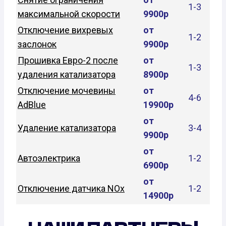
1-3
максимальной скорости
9900р
Отключение вихревых
от
1-2
заслонок
9900р
Прошивка Евро-2 после
от
1-3
удаления катализатора
8900р
Отключение мочевины
от
4-6
AdBlue
19900р
от
Удаление катализатора
3-4
9900р
от
Автоэлектрика
1-2
6900р
от
Отключение датчика NOx
1-2
14900р