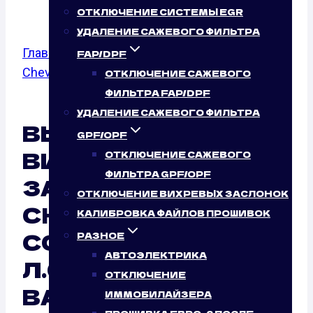
ОТКЛЮЧЕНИЕ СИСТЕМЫ EGR
УДАЛЕНИЕ САЖЕВОГО ФИЛЬТРА
Главная
/
Отключение вихревых заслонок
/
FAP/DPF
Chevrolet
/
Cobalt
/ 2.0
ОТКЛЮЧЕНИЕ САЖЕВОГО
ФИЛЬТРА FAP/DPF
УДАЛЕНИЕ САЖЕВОГО ФИЛЬТРА
ВЫКЛЮЧЕНИЕ
GPF/OPF
ВИХРЕВЫХ
ОТКЛЮЧЕНИЕ САЖЕВОГО
ФИЛЬТРА GPF/OPF
ЗАСЛОНОК
ОТКЛЮЧЕНИЕ ВИХРЕВЫХ ЗАСЛОНОК
CHEVROLET
КАЛИБРОВКА ФАЙЛОВ ПРОШИВОК
COBALT 2.0 (155
РАЗНОЕ
АВТОЭЛЕКТРИКА
Л.С.): НУЖНО ЛИ ЭТО
ОТКЛЮЧЕНИЕ
ВАШЕМУ
ИММОБИЛАЙЗЕРА