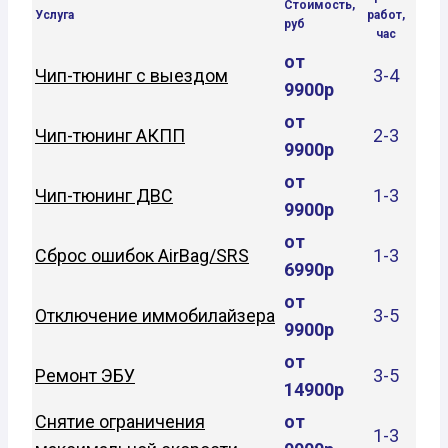
Стоимость,
Услуга
работ,
руб
час
от
Чип-тюнинг с выездом
3-4
9900р
от
Чип-тюнинг АКПП
2-3
9900р
от
Чип-тюнинг ДВС
1-3
9900р
от
Сброс ошибок AirBag/SRS
1-3
6990р
от
Отключение иммобилайзера
3-5
9900р
от
Ремонт ЭБУ
3-5
14900р
Снятие ограничения
от
1-3